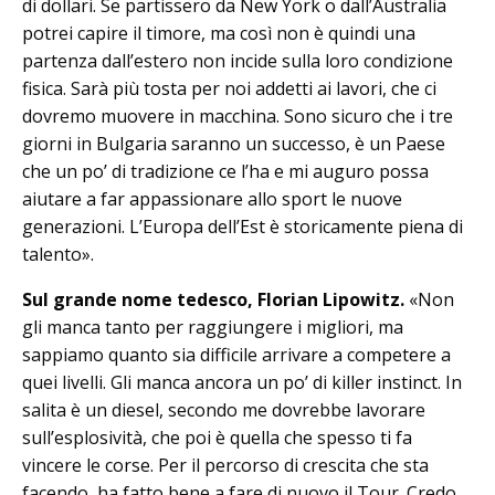
di dollari. Se partissero da New York o dall’Australia
potrei capire il timore, ma così non è quindi una
partenza dall’estero non incide sulla loro condizione
fisica. Sarà più tosta per noi addetti ai lavori, che ci
dovremo muovere in macchina. Sono sicuro che i tre
giorni in Bulgaria saranno un successo, è un Paese
che un po’ di tradizione ce l’ha e mi auguro possa
aiutare a far appassionare allo sport le nuove
generazioni. L’Europa dell’Est è storicamente piena di
talento».
Sul grande nome tedesco, Florian Lipowitz.
«Non
gli manca tanto per raggiungere i migliori, ma
sappiamo quanto sia difficile arrivare a competere a
quei livelli. Gli manca ancora un po’ di killer instinct. In
salita è un diesel, secondo me dovrebbe lavorare
sull’esplosività, che poi è quella che spesso ti fa
vincere le corse. Per il percorso di crescita che sta
facendo, ha fatto bene a fare di nuovo il Tour. Credo