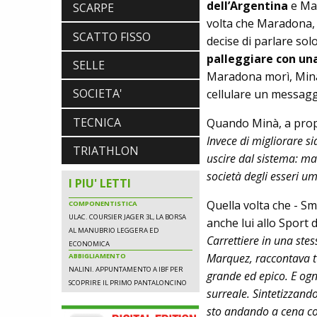
dell’Argentina
e Mar
SCARPE
volta che Maradona, v
SCATTO FISSO
decise di parlare sol
NEWS
palleggiare con un
SELLE
NASCE «ANTONIO COLOMBO
Maradona morì, Minà 
INNOVATION & DESIGN AWARD»: A
SOCIETA'
cellulare un messagg
IBF DEBUTTA IL PREMIO ITALIANO
DELL'INNOVAZIONE NEL CICLISMO
SCARPE
TECNICA
Quando Minà, a propo
DMT. TADEJ POGACAR, LA MAGLIA
Invece di migliorare sia
GIALLA E UNA SPECIAL EDITION DELLA
TRIATHLON
uscire dal sistema: ma 
POGI'S SUPERLIGHT
COMPONENTISTICA
società degli esseri um
I PIU' LETTI
ULAC. COURSIER JAGER 3L, LA BORSA
AL MANUBRIO LEGGERA ED
Quella volta che - S
ECONOMICA
anche lui allo Sport
ABBIGLIAMENTO
NALINI. APPUNTAMENTO A IBF PER
Carrettiere in una st
SCOPRIRE IL PRIMO PANTALONCINO
Marquez, raccontava tu
CON AIRBAG INTEGRATO
grande ed epico. E ogn
surreale. Sintetizzan
sto andando a cena co