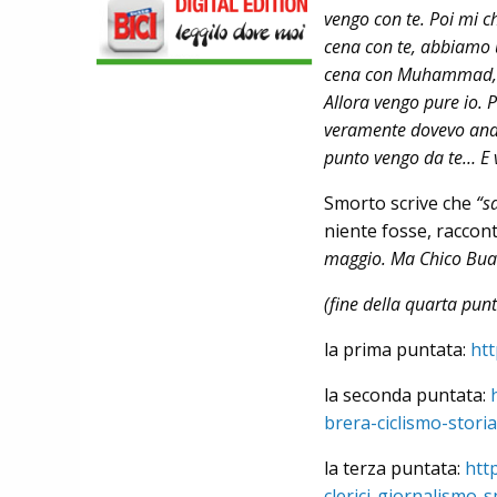
NEWS
vengo con te. Poi mi c
NASCE «ANTONIO COLOMBO
cena con te, abbiamo u
INNOVATION & DESIGN AWARD»: A
IBF DEBUTTA IL PREMIO ITALIANO
cena con Muhammad, è 
DELL'INNOVAZIONE NEL CICLISMO
Allora vengo pure io. 
SCARPE
veramente dovevo anda
DMT. TADEJ POGACAR, LA MAGLIA
GIALLA E UNA SPECIAL EDITION DELLA
punto vengo da te… E va
POGI'S SUPERLIGHT
COMPONENTISTICA
Smorto scrive che
“s
ULAC. COURSIER JAGER 3L, LA BORSA
niente fosse, raccon
AL MANUBRIO LEGGERA ED
ECONOMICA
maggio. Ma Chico Buar
ABBIGLIAMENTO
NALINI. APPUNTAMENTO A IBF PER
(fine della quarta pun
SCOPRIRE IL PRIMO PANTALONCINO
CON AIRBAG INTEGRATO
la prima puntata:
htt
la seconda puntata:
brera-ciclismo-stori
la terza puntata:
htt
clerici-giornalismo-s