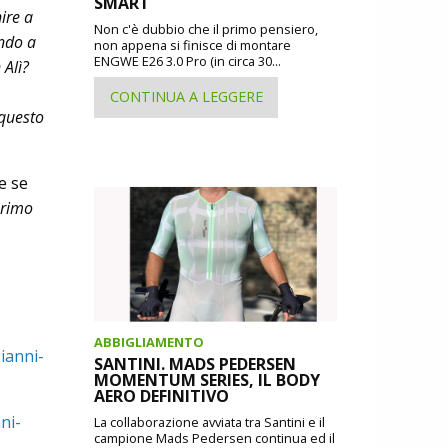
SMART
ire a
Non c'è dubbio che il primo pensiero,
ando a
non appena si finisce di montare
ENGWE E26 3.0 Pro (in circa 30...
 Alì?
CONTINUA A LEGGERE
 questo
e se
primo
ABBIGLIAMENTO
ianni-
SANTINI. MADS PEDERSEN
MOMENTUM SERIES, IL BODY
AERO DEFINITIVO
ni-
La collaborazione avviata tra Santini e il
campione Mads Pedersen continua ed il