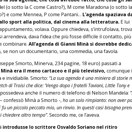
el (o sotto la C come Castro?), M come Maradona (o sotto l
?) e come Mennea, P come Pantani…
L’agenda spaziava d
dallo sport alla politica, dal cinema alla letteratura.
E lui
ppuntamento, volava. Oppure chiedeva, s’intrufolava, trova
arrendeva, dava l’idea che più fosse difficile il contatto, più
 e combinare.
All’agenda di Gianni Minà si dovrebbe dedic
a
, se non un documentario, una commedia, una favola.
iuseppe Smorto, Minerva, 234 pagine, 18 euro) passati a
 Minà era il meno cartaceo e il più televisivo,
comunque il
a e invidiabile. Smorto:
“La sua agenda è una miniera di storie m
tch di Troisi che dice: ‘Vengo dopo i fratelli Taviani, Little Tony e
e possedeva anche il numero di telefono di Nelson Mandela:
– confessò Minà a Smorto -,
ho un solo rimpianto: non aver pa
fu un piccolo peccato mio, un rinvio. In questi casi bisogna pre
ai chiedere altro tempo”
. Secondo me, ce l’aveva.
à
introdusse lo scrittore Osvaldo Soriano nel ritiro