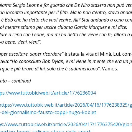
hiama Sergio Leone e fa: guarda che De Niro stasera non può ven
n incontro importante per il film. Ma io non c’entro, stavo and
Bob che ha detto che vuol venire. Alì? Stai andando a cena con
Poi mentre stiamo per uscire chiama Garcia Marquez e mi dice:
re a cena con Leone, ma mi ha detto che viene con te, allora a
 bene, vieni, vieni”.
aper ascoltare, saper ricordare”
è stata la vita di Minà. Lui, com
tava:
“Ho conosciuto Bob Dylan, e mi viene in mente che era un 
que è più bravo di lui, solo che è sudamericano
”. Vamos.
tata – continua)
ps://www.tuttobiciweb.it/article/1776236004
https://www.tuttobiciweb.it/article/2026/04/16/1776238325/g
a-del-giornalismo-fausto-coppi-hugo-koblet
ps://www.tuttobiciweb.it/article/2026/04/17/1776375420/gian
portivo-tennis-ciclismo-storia-dello-sport