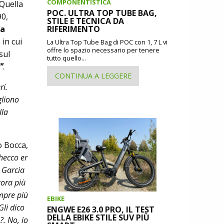
COMPONENTISTICA
 Quella
POC. ULTRA TOP TUBE BAG,
90,
STILE E TECNICA DA
RIFERIMENTO
 a
 in cui
La Ultra Top Tube Bag di POC con 1, 7 L vi
offre lo spazio necessario per tenere
sul
tutto quello...
”
.
CONTINUA A LEGGERE
ri.
gliono
lla
o Bocca,
hecco er
 Garcia
cora più
empre più
EBIKE
li dico
ENGWE E26 3.0 PRO, IL TEST
DELLA EBIKE STILE SUV PIÙ
. No, io