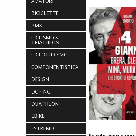
AMATORI
BICICLETTE
BMX
CICLISMO &
TRIATHLON
CICLOTURISMO
COMPONENTISTICA
DESIGN
DOPING
DUATHLON
EBIKE
ESTREMO
Se solo avesse pers