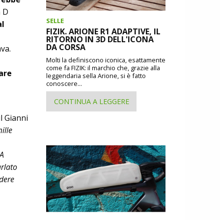
a D
SELLE
al
FIZIK. ARIONE R1 ADAPTIVE, IL
RITORNO IN 3D DELL'ICONA
DA CORSA
va.
Molti la definiscono iconica, esattamente
come fa FIZIK: il marchio che, grazie alla
are
leggendaria sella Arione, si è fatto
conoscere...
CONTINUA A LEGGERE
 Gianni
ille
“A
rlato
ndere