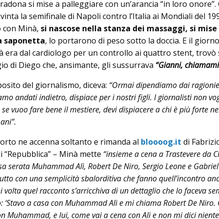
adona si mise a palleggiare con un’arancia “in loro onore”.
inta la semifinale di Napoli contro l’Italia ai Mondiali del 19
o con Minà,
si nascose nella stanza dei massaggi, si mise
a saponetta
, lo portarono di peso sotto la doccia. E il giorno
era dal cardiologo per un controllo ai quattro stent, trovò 
io di Diego che, ansimante, gli sussurrava
“Gianni, chiamami
sito del giornalismo, diceva:
“Ormai dipendiamo dai ragionie
mo andati indietro, dispiace per i nostri figli. I giornalisti non vo
se vuoo fare bene il mestiere, devi dispiacere a chi è più forte ne
ani”.
morto ne accenna soltanto e rimanda al
bloooog.it
di Fabrizi
 di “Repubblica” – Minà mette
“insieme a cena a Trastevere da C
essa serata Muhammad Alì, Robert De Niro, Sergio Leone e Gabriel
tto con una semplicità sbalorditiva che fanno quell’incontro an
i volta quel racconto s’arricchiva di un dettaglio che lo faceva s
do: ‘Stavo a casa con Muhammad Alì e mi chiama Robert De Niro. G
n Muhammad, e lui, come vai a cena con Alì e non mi dici niente?