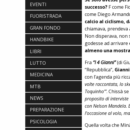
EVENTI
successo?
F come Fid
come Diego Armando
FUORISTRADA
calcio al ciclismo, 
GRAN FONDO
chiamava, prendeva a
Non disperava, non si 
HANDBIKE
NEWS
godesse ad arrivare
NASCE «ANTONIO COLOMBO
almeno una mostr
LIBRI
INNOVATION & DESIGN AWARD»: A
IBF DEBUTTA IL PREMIO ITALIANO
Fra
“I 4 Gianni”
(di G
LUTTO
DELL'INNOVAZIONE NEL CICLISMO
SCARPE
“Repubblica”,
Gianni
MEDICINA
DMT. TADEJ POGACAR, LA MAGLIA
con l’agenda più ricc
GIALLA E UNA SPECIAL EDITION DELLA
volte raccontata, lo ske
POGI'S SUPERLIGHT
MTB
COMPONENTISTICA
Toquinho’”
. Chissà s
ULAC. COURSIER JAGER 3L, LA BORSA
NEWS
proposito di interviste
AL MANUBRIO LEGGERA ED
con Nelson Mandela. E 
ECONOMICA
PREPARAZIONE
ABBIGLIAMENTO
l’occasione al volo, m
NALINI. APPUNTAMENTO A IBF PER
PSICOLOGIA
SCOPRIRE IL PRIMO PANTALONCINO
Quella volta che Min
CON AIRBAG INTEGRATO