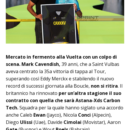
Mercato in fermento alla Vuelta con un colpo di
scena. Mark Cavendish,
39 anni, che a Saint Vulbas
aveva centrato la 35a vittoria di tappa al Tour,
superando così Eddy Merckx e stabilendo il nuovo
record di successi giornata alla Boucle,
non si ritira
. Il
britannico ha rinnovato
per un’altra stagione il suo
contratto con quella che sarà Astana-Xds Carbon
Tech.
Squadra per la quale hanno siglato una accordo
anche Caleb
Ewan
(Jayco), Nicola
Conci
(Alpecin),
Diego
Ulissi
(Uae), Davide
Cimolai
(Movistar), Aaron
Gate
(Burgos) e Wout
Poels
(Bahrain).