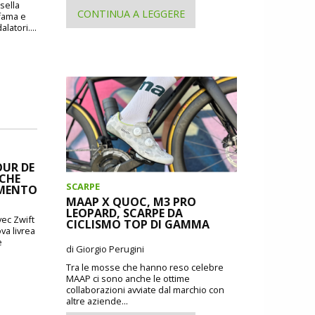
 sella
CONTINUA A LEGGERE
 fama e
atori....
OUR DE
 CHE
SCARPE
IMENTO
MAAP X QUOC, M3 PRO
LEOPARD, SCARPE DA
ec Zwift
CICLISMO TOP DI GAMMA
va livrea
e
di Giorgio Perugini
Tra le mosse che hanno reso celebre
MAAP ci sono anche le ottime
collaborazioni avviate dal marchio con
altre aziende...