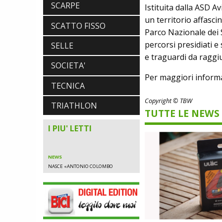
SCARPE
Istituita dalla ASD A
un territorio affasci
SCATTO FISSO
Parco Nazionale dei S
percorsi presidiati e s
SELLE
e traguardi da raggi
SOCIETA'
NEWS
Per maggiori informaz
NASCE «ANTONIO COLOMBO
TECNICA
INNOVATION & DESIGN AWARD»: A
IBF DEBUTTA IL PREMIO ITALIANO
Copyright © TBW
TRIATHLON
DELL'INNOVAZIONE NEL CICLISMO
TUTTE LE NEWS
I PIU' LETTI
NEWS
NASCE «ANTONIO COLOMBO
INNOVATION & DESIGN AWARD»: A
IBF DEBUTTA IL PREMIO ITALIANO
DELL'INNOVAZIONE NEL CICLISMO