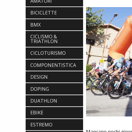
AMATORI
BICICLETTE
BMX
CICLISMO &
TRIATHLON
CICLOTURISMO
COMPONENTISTICA
DESIGN
DOPING
DUATHLON
EBIKE
ESTREMO
Mancano pochi giorni