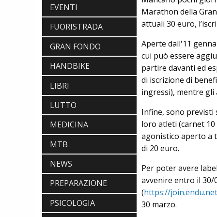
EVENTI
Marathon della Granf
attuali 30 euro, l’isc
FUORISTRADA
Aperte dall'11 gennai
GRAN FONDO
cui può essere aggiun
HANDBIKE
partire davanti ed esp
di iscrizione di bene
LIBRI
ingressi), mentre gli
LUTTO
Infine, sono previsti
loro atleti (carnet 10
MEDICINA
agonistico aperto a t
MTB
di 20 euro.
NEWS
Per poter avere labell
avvenire entro il 30/
PREPARAZIONE
(
https://join.endu.n
PSICOLOGIA
30 marzo.