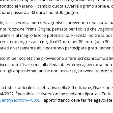
ondod ei Varano: il cambio quota avverrà il primo aprile e, d
rizione passerà a 40 euro fino al 30 giugno.
o, le iscrizioni ai percorsi agonistici prevedono una quota b
ta l’opzione Prima Griglia, pensata per i ciclisti che voglion
rimere al meglio le loro potenzialità. Prevista inoltre la poss
ficenza con ingresso in griglia d'Onore per 80 euro (solo 30
 atleti diversamente abili potranno partecipare gratuitament
 sconti per società che provvedono a fare iscrizioni cumulativ
 iscrizioni). L’iscrizione alla Pedalata Ecologica, percorso non
utti gli appassionati anche non tesserati, prevede un prezzo
a t-shirt ufficiale e celebrativa della XIII edizione, l’iscrizio
04/2022. Èpossibile iscriversi online mediante ilportale Endu
et/entry?edition=70005
), approfittando delle tariffe agevolate 