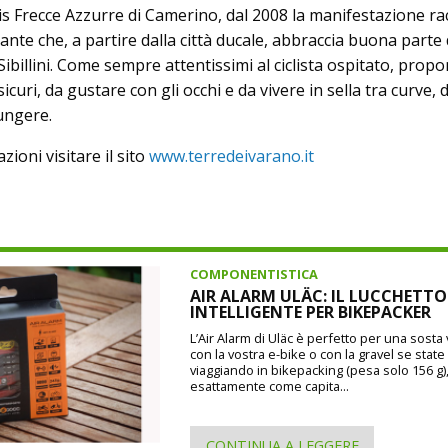
vis Frecce Azzurre di Camerino, dal 2008 la manifestazione r
nante che, a partire dalla città ducale, abbraccia buona parte 
ibillini. Come sempre attentissimi al ciclista ospitato, prop
icuri, da gustare con gli occhi e da vivere in sella tra curve, di
ungere.
ioni visitare il sito
www.terredeivarano.it
COMPONENTISTICA
AIR ALARM ULÄC: IL LUCCHETTO
INTELLIGENTE PER BIKEPACKER
L’Air Alarm di Uläc è perfetto per una sosta
con la vostra e-bike o con la gravel se state
viaggiando in bikepacking (pesa solo 156 g)
esattamente come capita...
CONTINUA A LEGGERE