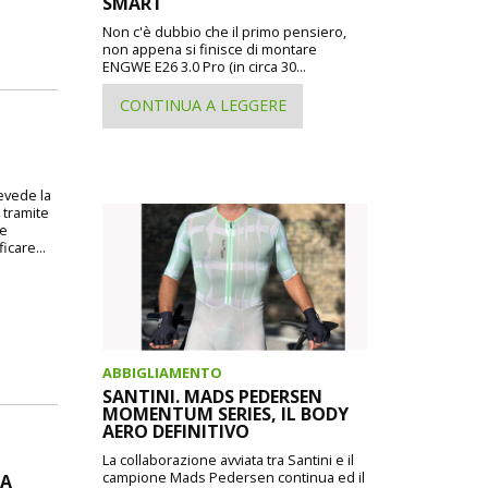
SMART
Non c'è dubbio che il primo pensiero,
non appena si finisce di montare
ENGWE E26 3.0 Pro (in circa 30...
CONTINUA A LEGGERE
revede la
 tramite
 e
icare...
ABBIGLIAMENTO
SANTINI. MADS PEDERSEN
MOMENTUM SERIES, IL BODY
AERO DEFINITIVO
La collaborazione avviata tra Santini e il
campione Mads Pedersen continua ed il
DA