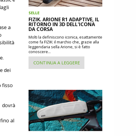
agli
SELLE
FIZIK. ARIONE R1 ADAPTIVE, IL
RITORNO IN 3D DELL'ICONA
ase a
DA CORSA
o
Molti la definiscono iconica, esattamente
ibilità
come fa FIZIK: il marchio che, grazie alla
leggendaria sella Arione, si è fatto
conoscere...
e.
CONTINUA A LEGGERE
e dei
 fisso
ne dovrà
fino al