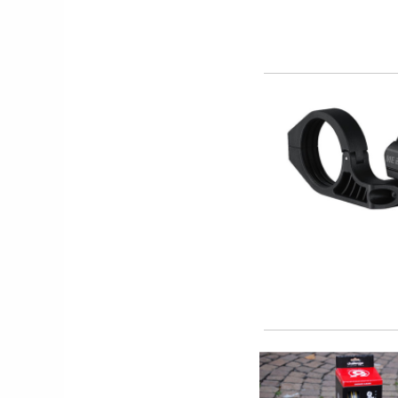
NEWS
NASCE «ANTONIO COLOMBO
INNOVATION & DESIGN AWARD»: A
IBF DEBUTTA IL PREMIO ITALIANO
DELL'INNOVAZIONE NEL CICLISMO