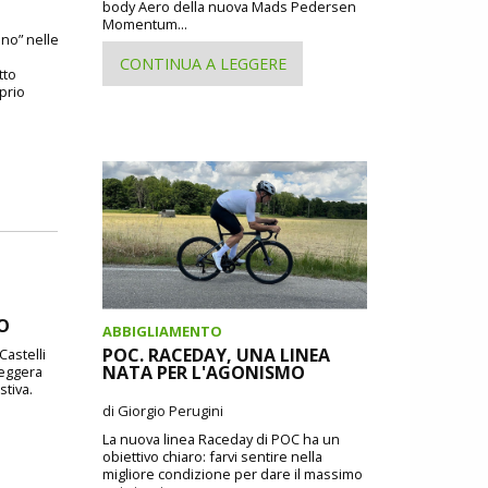
body Aero della nuova Mads Pedersen
Momentum...
ano” nelle
CONTINUA A LEGGERE
tto
oprio
DO
ABBIGLIAMENTO
POC. RACEDAY, UNA LINEA
Castelli
NATA PER L'AGONISMO
leggera
stiva.
di Giorgio Perugini
La nuova linea Raceday di POC ha un
obiettivo chiaro: farvi sentire nella
migliore condizione per dare il massimo