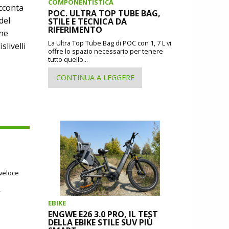
COMPONENTISTICA
acconta
POC. ULTRA TOP TUBE BAG,
del
STILE E TECNICA DA
RIFERIMENTO
one
La Ultra Top Tube Bag di POC con 1, 7 L vi
slivelli
offre lo spazio necessario per tenere
tutto quello...
CONTINUA A LEGGERE
 veloce
,
EBIKE
ENGWE E26 3.0 PRO, IL TEST
DELLA EBIKE STILE SUV PIÙ