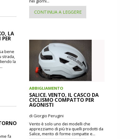
nei giorni...
CONTINUA A LEGGERE
O, LA
 PER
o sa bene
u strada,
liendo la
..
ABBIGLIAMENTO
SALICE. VENTO, IL CASCO DA
CICLISMO COMPATTO PER
AGONISTI
di Giorgio Perugini
RITORNO
Vento è solo uno dei modelli che
apprezziamo di più tra quelli prodotti da
Salice, merito di forme compatte e...
come fa