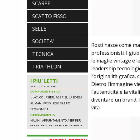
SCARPE
SCATTO FISSO
NEWS
SELLE
NASCE «ANTONIO COLOMBO
INNOVATION & DESIGN AWARD»: A
SOCIETA'
IBF DEBUTTA IL PREMIO ITALIANO
Rosti nasce come marc
DELL'INNOVAZIONE NEL CICLISMO
professionisti. I giu
TECNICA
SCARPE
le maglie vintage e le
DMT. TADEJ POGACAR, LA MAGLIA
TRIATHLON
GIALLA E UNA SPECIAL EDITION DELLA
leadership tecnologic
POGI'S SUPERLIGHT
l’originalità grafica
COMPONENTISTICA
I PIU' LETTI
ULAC. COURSIER JAGER 3L, LA BORSA
Dietro l’immagine vie
AL MANUBRIO LEGGERA ED
l’autenticità e la vita
ECONOMICA
diventare un brand.
ABBIGLIAMENTO
NALINI. APPUNTAMENTO A IBF PER
vita.
SCOPRIRE IL PRIMO PANTALONCINO
CON AIRBAG INTEGRATO