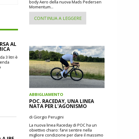
body Aero della nuova Mads Pedersen
Momentum...
CONTINUA A LEGGERE
ORSA AL
MICA
a 3 litri è
zienda
o
ABBIGLIAMENTO
POC. RACEDAY, UNA LINEA
NATA PER L'AGONISMO
di Giorgio Perugini
La nuova linea Raceday di POC ha un
obiettivo chiaro: farvi sentire nella
migliore condizione per dare il massimo
A IBF