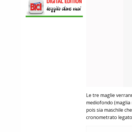
NEWS
NASCE «ANTONIO COLOMBO
INNOVATION & DESIGN AWARD»: A
IBF DEBUTTA IL PREMIO ITALIANO
DELL'INNOVAZIONE NEL CICLISMO
SCARPE
DMT. TADEJ POGACAR, LA MAGLIA
GIALLA E UNA SPECIAL EDITION DELLA
POGI'S SUPERLIGHT
COMPONENTISTICA
ULAC. COURSIER JAGER 3L, LA BORSA
AL MANUBRIO LEGGERA ED
ECONOMICA
ABBIGLIAMENTO
NALINI. APPUNTAMENTO A IBF PER
SCOPRIRE IL PRIMO PANTALONCINO
CON AIRBAG INTEGRATO
Le tre maglie verran
mediofondo (maglia n
pois sia maschile che
cronometrato legato a