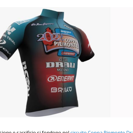
sione e sacrificio si fondono nel
circuito Coppa Piemonte Dra