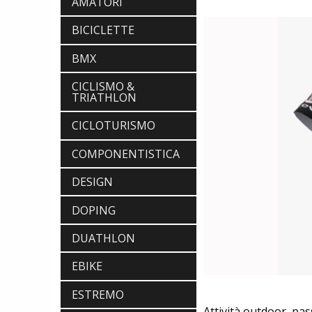
AMATORI
BICICLETTE
BMX
CICLISMO &
TRIATHLON
CICLOTURISMO
COMPONENTISTICA
DESIGN
DOPING
DUATHLON
EBIKE
ESTREMO
Attività outdoor, pas