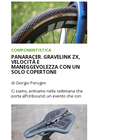
soluzione giusta si chiama Unlimited...
CONTINUA A LEGGERE
COMPONENTISTICA
PANARACER. GRAVELINK ZX,
VELOCITÀ E
MANEGGEVOLEZZA CON UN
SOLO COPERTONE
di Giorgio Perugini
Ci siamo, entriamo nella settimana che
porta all’Unbound, un evento che con
The Traka rappresenta una sorta di
mondiale per...
CONTINUA A LEGGERE