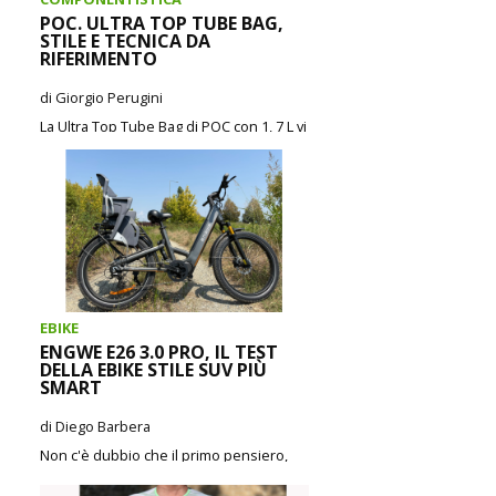
POC. ULTRA TOP TUBE BAG,
STILE E TECNICA DA
RIFERIMENTO
di Giorgio Perugini
La Ultra Top Tube Bag di POC con 1, 7 L vi
offre lo spazio necessario per tenere
tutto quello...
CONTINUA A LEGGERE
EBIKE
ENGWE E26 3.0 PRO, IL TEST
DELLA EBIKE STILE SUV PIÙ
SMART
di Diego Barbera
Non c'è dubbio che il primo pensiero,
non appena si finisce di montare
ENGWE E26 3.0 Pro (in circa 30...