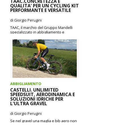
TAAC.CONCRETEZZA E
QUALITA' PER UN CYCLING KIT
PERFORMANTE E VERSATILE
di Giorgio Perugini
TAAC, il marchio del Gruppo Mandelli
specializzato in abbigliamento e
accessori per la bici, si conferma un
brand concreto e...
CONTINUA A LEGGERE
ABBIGLIAMENTO
CASTELLI. UNLIMITED
SPEEDSUIT, AERODINAMICA E
SOLUZIONI IDRICHE PER
L'ULTRA GRAVEL
di Giorgio Perugini
Se nel gravel una maglia e bib aero non
sono più abbastanza per voi, la