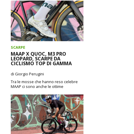
Salice, merito di forme compatte e...
CONTINUA A LEGGERE
SCARPE
MAAP X QUOC, M3 PRO
LEOPARD, SCARPE DA
CICLISMO TOP DI GAMMA
di Giorgio Perugini
Tra le mosse che hanno reso celebre
MAAP ci sono anche le ottime
collaborazioni avviate dal marchio con
altre aziende...
CONTINUA A LEGGERE