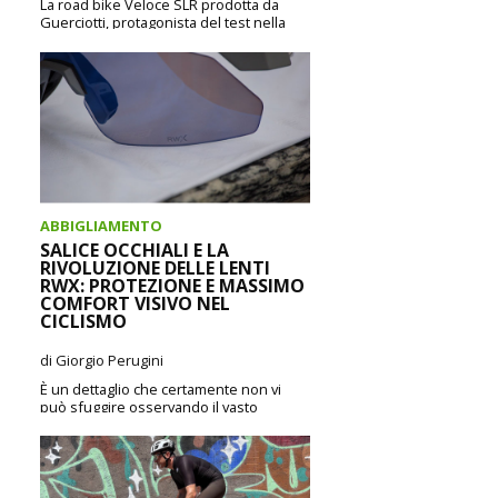
La road bike Veloce SLR prodotta da
Guerciotti, protagonista del test nella
versione speciale Veloce SLR Thunder
Storm Limited Edition,...
CONTINUA A LEGGERE
ABBIGLIAMENTO
SALICE OCCHIALI E LA
RIVOLUZIONE DELLE LENTI
RWX: PROTEZIONE E MASSIMO
COMFORT VISIVO NEL
CICLISMO
di Giorgio Perugini
È un dettaglio che certamente non vi
può sfuggire osservando il vasto
catalogo di Salice Occhiali dedicato al
ciclismo, le...
CONTINUA A LEGGERE