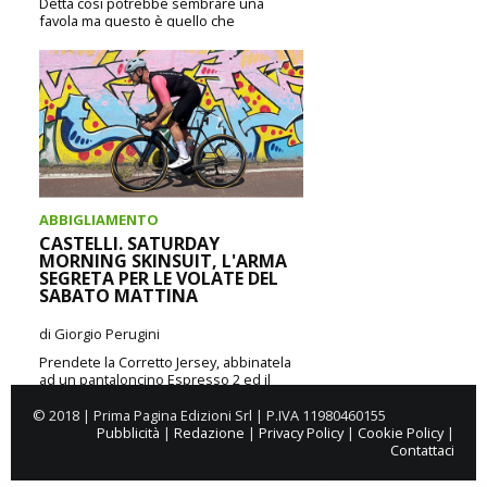
Detta così potrebbe sembrare una
favola ma questo è quello che
realmente accade, anche se l’ultimo
passaggio, ovvero quello della...
CONTINUA A LEGGERE
ABBIGLIAMENTO
CASTELLI. SATURDAY
MORNING SKINSUIT, L'ARMA
SEGRETA PER LE VOLATE DEL
SABATO MATTINA
di Giorgio Perugini
Prendete la Corretto Jersey, abbinatela
ad un pantaloncino Espresso 2 ed il
gioco è fatto: ecco a voi il Saturday
Morning...
© 2018 | Prima Pagina Edizioni Srl | P.IVA 11980460155
Pubblicità
|
Redazione
|
Privacy Policy
|
Cookie Policy
|
Contattaci
CONTINUA A LEGGERE