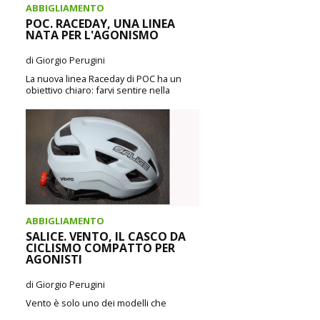
ABBIGLIAMENTO
POC. RACEDAY, UNA LINEA
NATA PER L'AGONISMO
di Giorgio Perugini
La nuova linea Raceday di POC ha un
obiettivo chiaro: farvi sentire nella
migliore condizione per dare il massimo
nei giorni...
CONTINUA A LEGGERE
ABBIGLIAMENTO
SALICE. VENTO, IL CASCO DA
CICLISMO COMPATTO PER
AGONISTI
di Giorgio Perugini
Vento è solo uno dei modelli che
apprezziamo di più tra quelli prodotti da