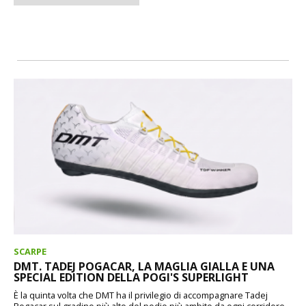
SCARPE
DMT. TADEJ POGACAR, LA MAGLIA GIALLA E UNA
SPECIAL EDITION DELLA POGI'S SUPERLIGHT
È la quinta volta che DMT ha il privilegio di accompagnare Tadej
Pogacar sul gradino più alto del podio più ambito da ogni corridore.