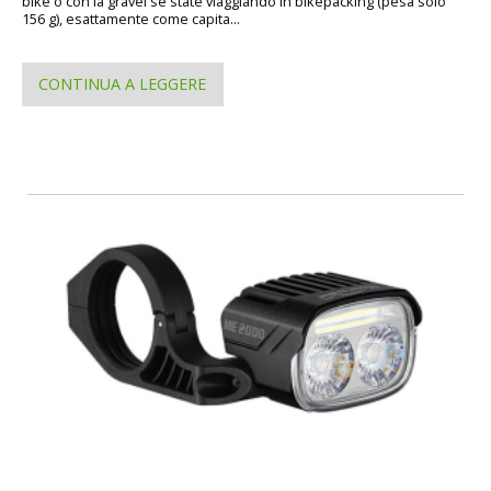
bike o con la gravel se state viaggiando in bikepacking (pesa solo
156 g), esattamente come capita...
CONTINUA A LEGGERE