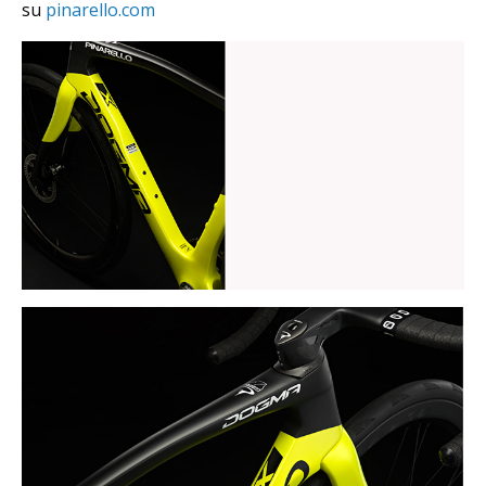
su
pinarello.com