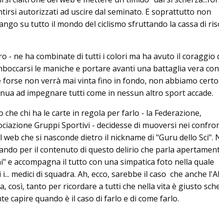
tirsi autorizzati ad uscire dal seminato. E soprattutto non
ango su tutto il mondo del ciclismo sfruttando la cassa di r
 - ne ha combinate di tutti i colori ma ha avuto il coraggio 
mboccarsi le maniche e portare avanti una battaglia vera cont
 forse non verrà mai vinta fino in fondo, non abbiamo certo 
inua ad impegnare tutti come in nessun altro sport accade.
o che chi ha le carte in regola per farlo - la Federazione,
sociazione Gruppi Sportivi - decidesse di muoversi nei confron
web che si nasconde dietro il nickname di "Guru dello Sci".
uando per il contenuto di questo delirio che parla apertament
oni" e accompagna il tutto con una simpatica foto nella quale
... medici di squadra. Ah, ecco, sarebbe il caso che anche l'
, così, tanto per ricordare a tutti che nella vita è giusto sch
 capire quando è il caso di farlo e di come farlo.