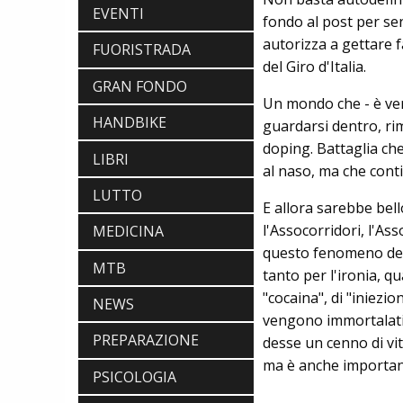
EVENTI
fondo al post per sen
autorizza a gettare f
FUORISTRADA
del Giro d'Italia.
GRAN FONDO
Un mondo che - è vero
HANDBIKE
guardarsi dentro, ri
doping. Battaglia che
LIBRI
al naso, ma che cont
LUTTO
E allora sarebbe bell
l'Assocorridori, l'As
MEDICINA
questo fenomeno del 
MTB
tanto per l'ironia, q
NEWS
"cocaina", di "iniezi
NEWS
NASCE «ANTONIO COLOMBO
vengono immortalati i
INNOVATION & DESIGN AWARD»: A
PREPARAZIONE
IBF DEBUTTA IL PREMIO ITALIANO
desse un cenno di vita
DELL'INNOVAZIONE NEL CICLISMO
ma è anche importante
SCARPE
PSICOLOGIA
DMT. TADEJ POGACAR, LA MAGLIA