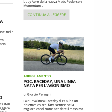
body Aero della nuova Mads Pedersen
Momentum...
CONTINUA A LEGGERE
DA
ano” nelle
tto
oprio
ABBIGLIAMENTO
POC. RACEDAY, UNA LINEA
NATA PER L'AGONISMO
di Giorgio Perugini
DO
La nuova linea Raceday di POC ha un
Castelli
obiettivo chiaro: farvi sentire nella
leggera
migliore condizione per dare il massimo
stiva.