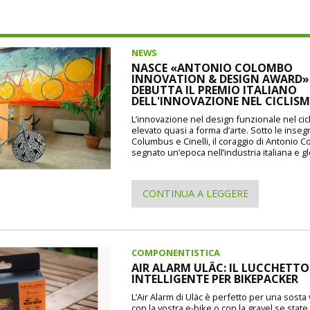
NEWS
NASCE «ANTONIO COLOMBO
INNOVATION & DESIGN AWARD»: 
DEBUTTA IL PREMIO ITALIANO
DELL'INNOVAZIONE NEL CICLIS
L’innovazione nel design funzionale nel cic
elevato quasi a forma d’arte. Sotto le inseg
Columbus e Cinelli, il coraggio di Antonio 
segnato un’epoca nell’industria italiana e gl
CONTINUA A LEGGERE
COMPONENTISTICA
AIR ALARM ULÄC: IL LUCCHETTO
INTELLIGENTE PER BIKEPACKER
L’Air Alarm di Uläc è perfetto per una sosta
con la vostra e-bike o con la gravel se state