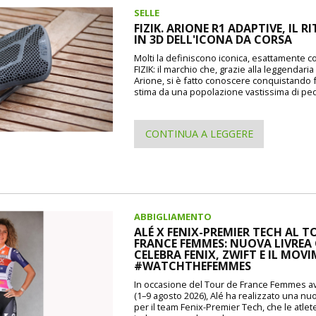
SELLE
FIZIK. ARIONE R1 ADAPTIVE, IL 
IN 3D DELL'ICONA DA CORSA
Molti la definiscono iconica, esattamente 
FIZIK: il marchio che, grazie alla leggendaria
Arione, si è fatto conoscere conquistando
stima da una popolazione vastissima di pedal
CONTINUA A LEGGERE
ABBIGLIAMENTO
ALÉ X FENIX-PREMIER TECH AL T
FRANCE FEMMES: NUOVA LIVREA
CELEBRA FENIX, ZWIFT E IL MOV
#WATCHTHEFEMMES
In occasione del Tour de France Femmes av
(1–9 agosto 2026), Alé ha realizzato una nuo
per il team Fenix-Premier Tech, che le atlet