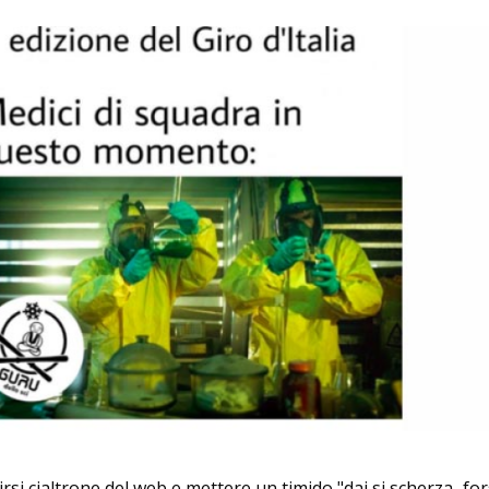
si cialtrone del web e mettere un timido "dai si scherza...for