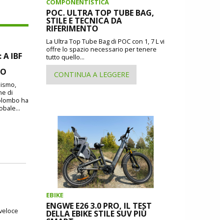
COMPONENTISTICA
POC. ULTRA TOP TUBE BAG,
STILE E TECNICA DA
RIFERIMENTO
La Ultra Top Tube Bag di POC con 1, 7 L vi
offre lo spazio necessario per tenere
A IBF
tutto quello...
MO
CONTINUA A LEGGERE
lismo,
ne di
Colombo ha
obale...
EBIKE
ENGWE E26 3.0 PRO, IL TEST
 veloce
DELLA EBIKE STILE SUV PIÙ