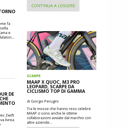
CONTINUA A LEGGERE
RITORNO
come fa
 sella
 fama e
atori....
SCARPE
MAAP X QUOC, M3 PRO
LEOPARD, SCARPE DA
CICLISMO TOP DI GAMMA
OUR DE
 CHE
di Giorgio Perugini
IMENTO
Tra le mosse che hanno reso celebre
MAAP ci sono anche le ottime
ec Zwift
collaborazioni avviate dal marchio con
va livrea
altre aziende...
e