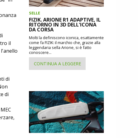
SELLE
isonanza
FIZIK. ARIONE R1 ADAPTIVE, IL
RITORNO IN 3D DELL'ICONA
DA CORSA
di
Molti la definiscono iconica, esattamente
ro il
come fa FIZIK: il marchio che, grazie alla
leggendaria sella Arione, si è fatto
l'anello
conoscere...
CONTINUA A LEGGERE
ti di
 Non
e di
AIMEC
erzare,