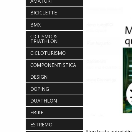
AMATORI
BICICLETTE
BMX
CICLISMO &
TRIATHLON
CICLOTURISMO
COMPONENTISTICA
DESIGN
DOPING
DUATHLON
EBIKE
ESTREMO
Non basta autodefinir