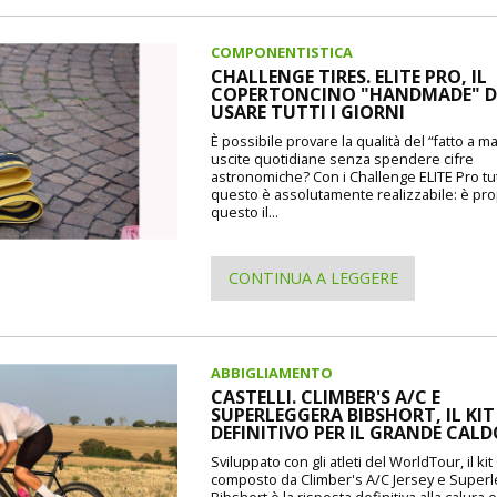
COMPONENTISTICA
CHALLENGE TIRES. ELITE PRO, IL
COPERTONCINO "HANDMADE" 
USARE TUTTI I GIORNI
È possibile provare la qualità del “fatto a m
uscite quotidiane senza spendere cifre
astronomiche? Con i Challenge ELITE Pro tu
questo è assolutamente realizzabile: è pr
questo il...
CONTINUA A LEGGERE
ABBIGLIAMENTO
CASTELLI. CLIMBER'S A/C E
SUPERLEGGERA BIBSHORT, IL KIT
DEFINITIVO PER IL GRANDE CAL
Sviluppato con gli atleti del WorldTour, il kit 
composto da Climber's A/C Jersey e Super
Bibshort è la risposta definitiva alla calura e