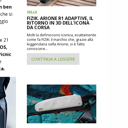
on ben
SELLE
 che si
FIZIK. ARIONE R1 ADAPTIVE, IL
ggio
RITORNO IN 3D DELL'ICONA
DA CORSA
Molti la definiscono iconica, esattamente
e 21
come fa FIZIK: il marchio che, grazie alla
leggendaria sella Arione, si è fatto
EOS,
conoscere...
icnic
CONTINUA A LEGGERE
e
ta.