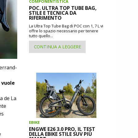
COMPONENTISTICA
POC. ULTRA TOP TUBE BAG,
STILE E TECNICA DA
RIFERIMENTO
La Ultra Top Tube Bag di POC con 1, 7 L vi
offre lo spazio necessario per tenere
tutto quello...
CONTINUA A LEGGERE
Ferrand-
 vuole
a de La
nte
es
EBIKE
ENGWE E26 3.0 PRO, IL TEST
e
DELLA EBIKE STILE SUV PIÙ