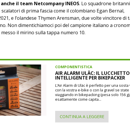
è
anche il team Netcompany INEOS
. Lo squadrone britanni
 scalatori di prima fascia come il colombiano Egan Bernal,
 2021, e l’olandese Thymen Arensman, due volte vincitore di 
no. Non dimentichiamoci poi del campione italiano a crono
 messo il mirino sulla tappa numero 10.
COMPONENTISTICA
AIR ALARM ULÄC: IL LUCCHETTO
INTELLIGENTE PER BIKEPACKER
L’Air Alarm di Uläc è perfetto per una sosta
con la vostra e-bike o con la gravel se state
viaggiando in bikepacking (pesa solo 156 g)
esattamente come capita...
CONTINUA A LEGGERE