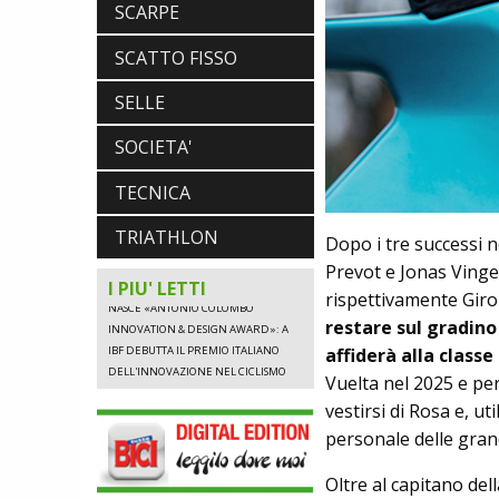
SCARPE
NEWS
SCATTO FISSO
NASCE «ANTONIO COLOMBO
INNOVATION & DESIGN AWARD»: A
SELLE
IBF DEBUTTA IL PREMIO ITALIANO
DELL'INNOVAZIONE NEL CICLISMO
SOCIETA'
TECNICA
NEWS
TRIATHLON
NASCE «ANTONIO COLOMBO
Dopo i tre successi 
INNOVATION & DESIGN AWARD»: A
Prevot e Jonas Vinge
IBF DEBUTTA IL PREMIO ITALIANO
I PIU' LETTI
rispettivamente Giro
DELL'INNOVAZIONE NEL CICLISMO
restare sul gradino
affiderà alla class
Vuelta nel 2025 e per
NEWS
vestirsi di Rosa e, ut
NASCE «ANTONIO COLOMBO
INNOVATION & DESIGN AWARD»: A
personale delle gran
IBF DEBUTTA IL PREMIO ITALIANO
DELL'INNOVAZIONE NEL CICLISMO
Oltre al capitano del