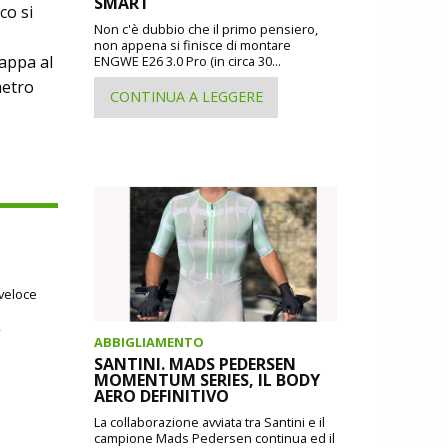
SMART
co si
Non c'è dubbio che il primo pensiero,
non appena si finisce di montare
tappa al
ENGWE E26 3.0 Pro (in circa 30...
metro
CONTINUA A LEGGERE
 veloce
,
ABBIGLIAMENTO
SANTINI. MADS PEDERSEN
MOMENTUM SERIES, IL BODY
AERO DEFINITIVO
La collaborazione avviata tra Santini e il
campione Mads Pedersen continua ed il