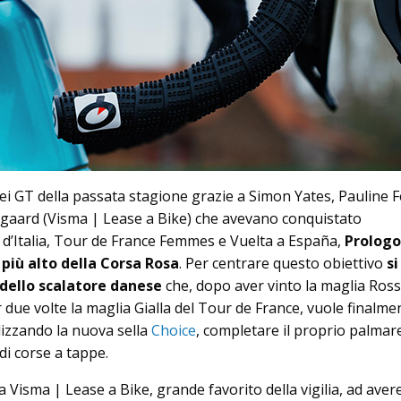
nei GT della passata stagione grazie a Simon Yates, Pauline 
gaard (Visma | Lease a Bike) che avevano conquistato
 d’Italia, Tour de France Femmes e Vuelta a España,
Prologo
 più alto della Corsa Rosa
. Per centrare questo obiettivo
si
e dello scalatore danese
che, dopo aver vinto la maglia Ross
 due volte la maglia Gialla del Tour de France, vuole finalme
ilizzando la nuova sella
Choice
, completare il proprio palmar
di corse a tappe.
la Visma | Lease a Bike, grande favorito della vigilia, ad aver