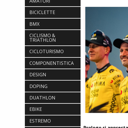
AMATORI
BICICLETTE
BMX
CICLISMO &
TRIATHLON
CICLOTURISMO
COMPONENTISTICA
DESIGN
DOPING
DUATHLON
EBIKE
ESTREMO
Prologo si appresta