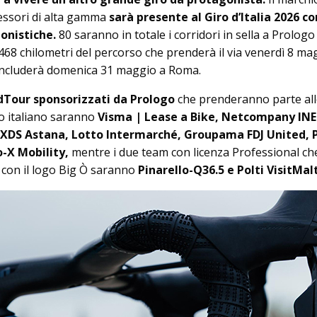
ccessori di alta gamma
sarà presente al Giro d’Italia 2026 c
onistiche.
80 saranno in totale i corridori in sella a Prologo
.468 chilometri del percorso che prenderà il via venerdì 8 ma
concluderà domenica 31 maggio a Roma.
dTour sponsorizzati da Prologo
che prenderanno parte all
o italiano saranno
Visma | Lease a Bike, Netcompany IN
, XDS Astana, Lotto Intermarché, Groupama FDJ United, P
-X Mobility,
mentre i due team con licenza Professional ch
e con il logo Big Ò saranno
Pinarello-Q36.5 e Polti VisitMal