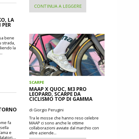
CONTINUA A LEGGERE
O, LA
 PER
o sa bene
u strada,
liendo la
..
SCARPE
MAAP X QUOC, M3 PRO
LEOPARD, SCARPE DA
CICLISMO TOP DI GAMMA
RITORNO
di Giorgio Perugini
Tra le mosse che hanno reso celebre
come fa
MAAP ci sono anche le ottime
 sella
collaborazioni avviate dal marchio con
 fama e
altre aziende...
atori....