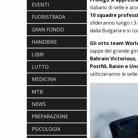
EVENTI
italiano di selle e a
10 squadre professi
FUORISTRADA
sfideranno lungo i 3
GRAN FONDO
dalla Bulgaria e si 
HANDBIKE
Gli otto team Worl
tappe del grande gir
LIBRI
Bahrain Victorious
PostNL Raisin e Uno
LUTTO
utilizzeranno le sell
MEDICINA
MTB
NEWS
PREPARAZIONE
PSICOLOGIA