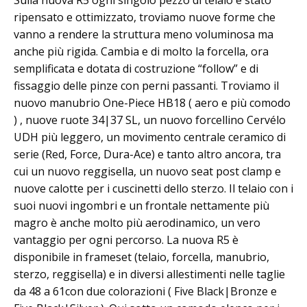
Sulla nuova R5 ogni singolo pezzo di telaio è stato
ripensato e ottimizzato, troviamo nuove forme che
vanno a rendere la struttura meno voluminosa ma
anche più rigida. Cambia e di molto la forcella, ora
semplificata e dotata di costruzione “follow” e di
fissaggio delle pinze con perni passanti. Troviamo il
nuovo manubrio One-Piece HB18 ( aero e più comodo
) , nuove ruote 34|37 SL, un nuovo forcellino Cervélo
UDH più leggero, un movimento centrale ceramico di
serie (Red, Force, Dura-Ace) e tanto altro ancora, tra
cui un nuovo reggisella, un nuovo seat post clamp e
nuove calotte per i cuscinetti dello sterzo. Il telaio con i
suoi nuovi ingombri e un frontale nettamente più
magro è anche molto più aerodinamico, un vero
vantaggio per ogni percorso. La nuova R5 è
disponibile in frameset (telaio, forcella, manubrio,
sterzo, reggisella) e in diversi allestimenti nelle taglie
da 48 a 61con due colorazioni ( Five Black|Bronze e