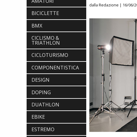
AMATORI
dalla Redazione
| 16/06/2
BICICLETTE
BMX
CICLISMO &
TRIATHLON
CICLOTURISMO
COMPONENTISTICA
DESIGN
DOPING
DUATHLON
EBIKE
ESTREMO