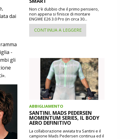
SMART
e,
Non c'è dubbio che il primo pensiero,
non appena si finisce di montare
data dai
ENGWE E26 3.0 Pro (in circa 30...
CONTINUA A LEGGERE
rogramma
glia -
mbi gli
zione
i».
ABBIGLIAMENTO
SANTINI. MADS PEDERSEN
MOMENTUM SERIES, IL BODY
AERO DEFINITIVO
La collaborazione avviata tra Santini e il
campione Mads Pedersen continua ed il