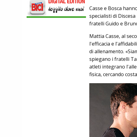
NASCE «ANTONIO COLOMBO
Casse e Bosca hanno 
INNOVATION & DESIGN AWARD»: A
specialisti di Disces
IBF DEBUTTA IL PREMIO ITALIANO
DELL'INNOVAZIONE NEL CICLISMO
fratelli Guido e Brun
SCARPE
DMT. TADEJ POGACAR, LA MAGLIA
Mattia Casse, al sec
GIALLA E UNA SPECIAL EDITION DELLA
l'efficacia e l'affid
POGI'S SUPERLIGHT
COMPONENTISTICA
di allenamento. «Siam
ULAC. COURSIER JAGER 3L, LA BORSA
spiegano i fratelli T
AL MANUBRIO LEGGERA ED
atleti integrano l'al
ECONOMICA
ABBIGLIAMENTO
fisica, cercando cost
NALINI. APPUNTAMENTO A IBF PER
SCOPRIRE IL PRIMO PANTALONCINO
CON AIRBAG INTEGRATO