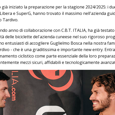
già iniziato la preparazione per la stagione 2024/2025: i du
a Libera e SuperG, hanno trovato il massimo nell'azienda gui
o Tardivo.
ondo anno di collaborazione con C.B.T. ITALIA, ha già testato
abilità delle biciclette del'azienda cuneese nel suo rigoroso p
o entusiasti di accogliere Guglielmo Bosca nella nostra fami
ardivo - che è una graditissima e importante new entry. Entra
lenamento ciclistico come parte essenziale della loro prepara
antemente mezzi sicuri, affidabili e tecnologicamente avanzat