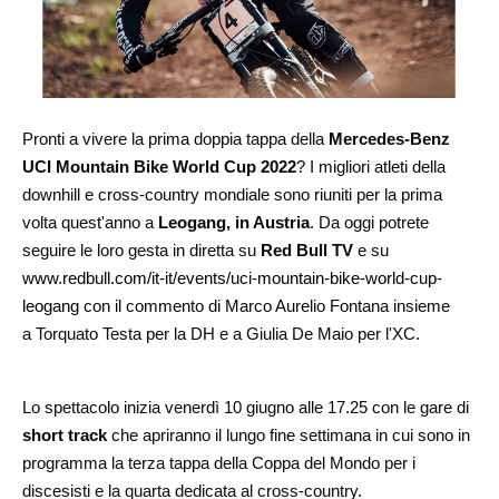
Pronti a vivere la prima doppia tappa della
Mercedes-Benz
UCI Mountain Bike World Cup 2022
? I migliori atleti della
downhill e cross-country mondiale sono riuniti per la prima
volta quest'anno a
Leogang, in Austria
. Da oggi potrete
seguire le loro gesta in diretta su
Red Bull TV
e su
www.redbull.com/it-it/events/uci-mountain-bike-world-cup-
leogang
con il commento di Marco Aurelio Fontana insieme
a Torquato Testa per la DH e a Giulia De Maio per l'XC.
Lo spettacolo inizia venerdì 10 giugno alle 17.25 con le gare di
short track
che apriranno il lungo fine settimana in cui sono in
programma la terza tappa della Coppa del Mondo per i
discesisti e la quarta dedicata al cross-country.