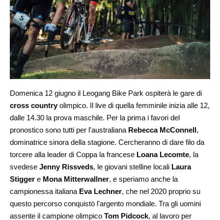
Domenica 12 giugno il Leogang Bike Park ospiterà le gare di
cross country
olimpico. Il
live
di quella femminile inizia alle 12,
dalle 14.30 la prova maschile. Per la prima i favori del
pronostico sono tutti per l'australiana
Rebecca McConnell
,
dominatrice sinora della stagione. Cercheranno di dare filo da
torcere alla leader di Coppa la francese
Loana Lecomte
, la
svedese
Jenny Rissveds
, le giovani stelline locali
Laura
Stigger
e
Mona Mitterwallner
, e speriamo anche la
campionessa italiana
Eva Lechner
, che nel 2020 proprio su
questo percorso conquistò l'argento mondiale. Tra gli uomini
assente il campione olimpico
Tom Pidcock
, al lavoro per