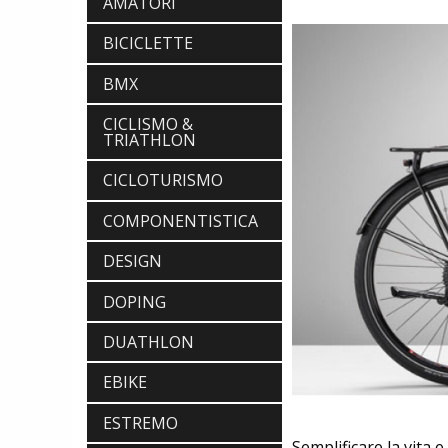
AMATORI
BICICLETTE
BMX
CICLISMO &
TRIATHLON
CICLOTURISMO
COMPONENTISTICA
DESIGN
DOPING
DUATHLON
EBIKE
ESTREMO
Semplificare la vita e