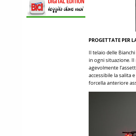
DMT. TADEJ POGACAR, LA MAGLIA
GIALLA E UNA SPECIAL EDITION DELLA
POGI'S SUPERLIGHT
COMPONENTISTICA
ULAC. COURSIER JAGER 3L, LA BORSA
AL MANUBRIO LEGGERA ED
PROGETTATE PER L
ECONOMICA
ABBIGLIAMENTO
NALINI. APPUNTAMENTO A IBF PER
Il telaio delle Bianc
SCOPRIRE IL PRIMO PANTALONCINO
in ogni situazione. I
CON AIRBAG INTEGRATO
agevolmente l’assett
accessibile la salita 
forcella anteriore a