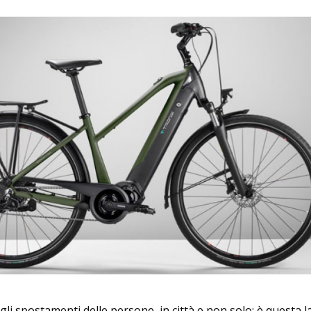
 gli spostamenti delle persone, in citt
à
e non solo: è questa l