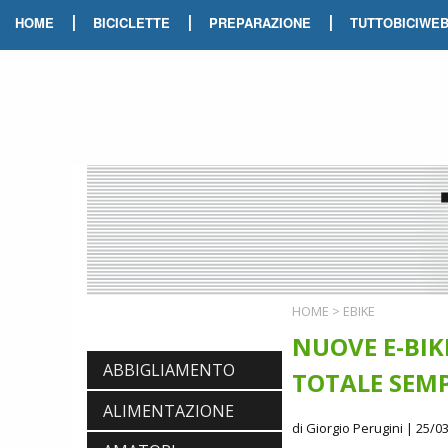
|
|
|
HOME
BICICLETTE
PREPARAZIONE
TUTTOBICIWE
HOME
>
EBIKE
NUOVE E-BIK
ABBIGLIAMENTO
TOTALE SEMP
ALIMENTAZIONE
di Giorgio Perugini
| 25/03