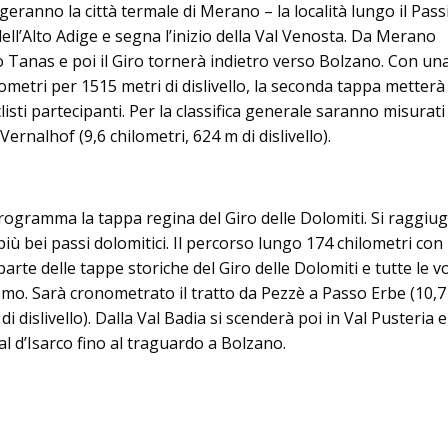
ranno la città termale di Merano – la località lungo il Passi
dell’Alto Adige e segna l’inizio della Val Venosta. Da Merano
Tanas e poi il Giro tornerà indietro verso Bolzano. Con un
lometri per 1515 metri di dislivello, la seconda tappa metterà
ciclisti partecipanti. Per la classifica generale saranno misurati
ernalhof (9,6 chilometri, 624 m di dislivello).
programma la tappa regina del Giro delle Dolomiti. Si raggiu
iù bei passi dolomitici. Il percorso lungo 174 chilometri con
a parte delle tappe storiche del Giro delle Dolomiti e tutte le v
mo. Sarà cronometrato il tratto da Pezzè a Passo Erbe (10,7
di dislivello). Dalla Val Badia si scenderà poi in Val Pusteria e
al d’Isarco fino al traguardo a Bolzano.