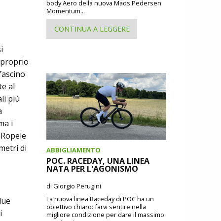
body Aero della nuova Mads Pedersen
Momentum...
CONTINUA A LEGGERE
i
a proprio
 fascino
te al
li più
a
ma i
o Ropele
metri di
ABBIGLIAMENTO
POC. RACEDAY, UNA LINEA
NATA PER L'AGONISMO
di Giorgio Perugini
La nuova linea Raceday di POC ha un
due
obiettivo chiaro: farvi sentire nella
i
migliore condizione per dare il massimo