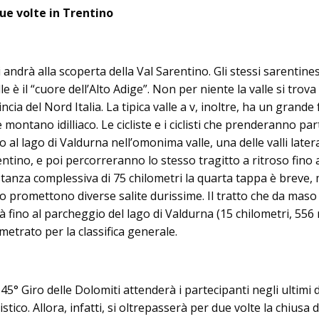
due volte in Trentino
 andrà alla scoperta della Val Sarentino. Gli stessi sarentines
le è il “cuore dell’Alto Adige”. Non per niente la valle si trov
cia del Nord Italia. La tipica valle a v, inoltre, ha un grande
montano idilliaco. Le cicliste e i ciclisti che prenderanno par
 al lago di Valdurna nell’omonima valle, una delle valli latera
entino, e poi percorreranno lo stesso tragitto a ritroso fino 
tanza complessiva di 75 chilometri la quarta tappa è breve, 
llo promettono diverse salite durissime. Il tratto che da mas
fino al parcheggio del lago di Valdurna (15 chilometri, 556 
ometrato per la classifica generale.
45° Giro delle Dolomiti attenderà i partecipanti negli ultimi 
istico. Allora, infatti, si oltrepasserà per due volte la chiusa d