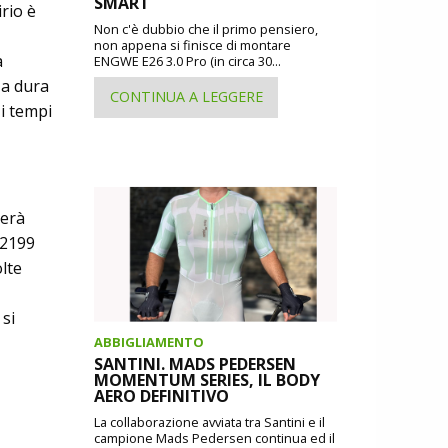
SMART
rio è
Non c'è dubbio che il primo pensiero,
non appena si finisce di montare
a
ENGWE E26 3.0 Pro (in circa 30...
 a dura
CONTINUA A LEGGERE
 i tempi
gerà
 2199
olte
 si
ABBIGLIAMENTO
SANTINI. MADS PEDERSEN
MOMENTUM SERIES, IL BODY
AERO DEFINITIVO
La collaborazione avviata tra Santini e il
campione Mads Pedersen continua ed il