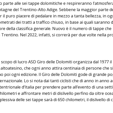
 parte alle sei tappe dolomitiche e respireranno l’atmosfer
tagne del Trentino-Alto Adige. Sebbene la maggior parte de
 il puro piacere di pedalare in mezzo a tanta bellezza, in og
trati dei tratti a traffico chiuso, in base ai quali saranno d
citore della classifica generale. Nuovo è il numero di tappe che
Trentino. Nel 2022, infatti, si correrà per due volte nella pr
scopo di lucro ASD Giro delle Dolomiti organizza dal 1977 il
o altoatesino, che ogni anno attira centinaia di persone che s
 poi ogni edizione. Il Giro delle Dolomiti gode di grande po
ernazionale. Lo si nota dai tanti ciclisti che di anno in anno 
tentrionale d’Italia per prendere parte all’evento di una set
ilometri e affrontare metri di dislivello perfino da oltre oce
essiva delle sei tappe sarà di 650 chilometri, il dislivello di c