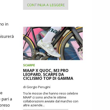
CONTINUA A LEGGERE
no in
misurerà
SCARPE
MAAP X QUOC, M3 PRO
LEOPARD, SCARPE DA
CICLISMO TOP DI GAMMA
di Giorgio Perugini
le
Tra le mosse che hanno reso celebre
MAAP ci sono anche le ottime
 pari a
collaborazioni avviate dal marchio con
mpreso
altre aziende...