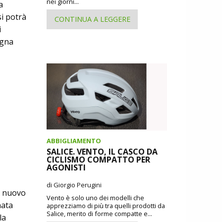
nei giorni...
a
si potrà
CONTINUA A LEGGERE
i
agna
ABBIGLIAMENTO
SALICE. VENTO, IL CASCO DA
CICLISMO COMPATTO PER
AGONISTI
di Giorgio Perugini
di nuovo
Vento è solo uno dei modelli che
nata
apprezziamo di più tra quelli prodotti da
Salice, merito di forme compatte e...
la