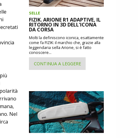
a
lle
SELLE
ni
FIZIK. ARIONE R1 ADAPTIVE, IL
RITORNO IN 3D DELL'ICONA
ecretati
DA CORSA
Molti la definiscono iconica, esattamente
ovincia
come fa FIZIK: il marchio che, grazie alla
leggendaria sella Arione, si è fatto
conoscere...
CONTINUA A LEGGERE
 più
i
polarità
arrivano
timana,
ano. Nel
irca