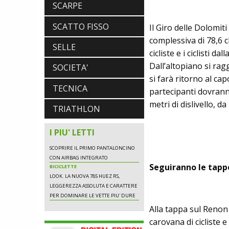
SCARPE
NALINI. APPUNTAMENTO A IBF PER
SCOPRIRE IL PRIMO PANTALONCINO
SCATTO FISSO
Il Giro delle Dolomit
CON AIRBAG INTEGRATO
BICICLETTE
complessiva di 78,6 c
SELLE
LOOK. LA NUOVA 785 HUEZ RS,
cicliste e i ciclisti 
LEGGEREZZA ASSOLUTA E CARATTERE
Dall’altopiano si ra
PER DOMINARE LE VETTE PIU' DURE
SOCIETA'
si farà ritorno al ca
TECNICA
partecipanti dovranno
metri di dislivello, d
ABBIGLIAMENTO
TRIATHLON
NALINI. APPUNTAMENTO A IBF PER
SCOPRIRE IL PRIMO PANTALONCINO
I PIU' LETTI
CON AIRBAG INTEGRATO
BICICLETTE
LOOK. LA NUOVA 785 HUEZ RS,
LEGGEREZZA ASSOLUTA E CARATTERE
Seguiranno le tappe
PER DOMINARE LE VETTE PIU' DURE
Alla tappa sul Renon 
ABBIGLIAMENTO
carovana di cicliste e
NALINI. APPUNTAMENTO A IBF PER