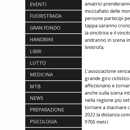
amatrici prenderanno
EVENTI
mozzafiato delle mon
FUORISTRADA
persone partecipi per
tappa saranno cronome
GRAN FONDO
la vincitrice e il vin
HANDBIKE
andranno in scena in 
limitrofa.
LIBRI
LUTTO
L’associazione senza 
MEDICINA
grande giro ciclistic
affezionano e tornano
MTB
anche sulla scena int
NEWS
nella regione più set
tornare a macinare ch
PREPARAZIONE
2022 la distanza compl
PSICOLOGIA
9700 metri.
ABBIGLIAMENTO