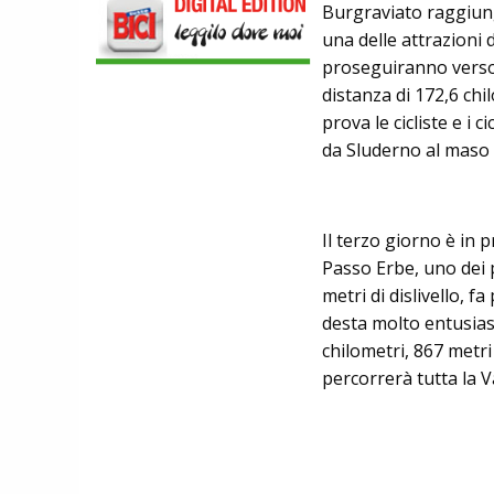
Burgraviato raggiunge
SCOPRIRE IL PRIMO PANTALONCINO
CON AIRBAG INTEGRATO
una delle attrazioni 
BICICLETTE
proseguiranno verso 
LOOK. LA NUOVA 785 HUEZ RS,
distanza di 172,6 chi
LEGGEREZZA ASSOLUTA E CARATTERE
PER DOMINARE LE VETTE PIU' DURE
prova le cicliste e i 
da Sluderno al maso V
Il terzo giorno è in 
Passo Erbe, uno dei p
metri di dislivello, f
desta molto entusias
chilometri, 867 metri 
percorrerà tutta la V