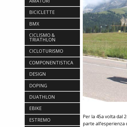
AMATORI
BICICLETTE
BMX
CICLISMO &
TRIATHLON
CICLOTURISMO
COMPONENTISTICA
DESIGN
DOPING
DUATHLON
EBIKE
Per la 45a volta dal 
ESTREMO
parte all’esperienza 