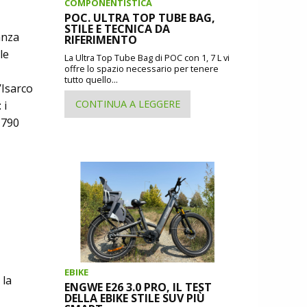
COMPONENTISTICA
POC. ULTRA TOP TUBE BAG,
STILE E TECNICA DA
anza
RIFERIMENTO
le
La Ultra Top Tube Bag di POC con 1, 7 L vi
offre lo spazio necessario per tenere
tutto quello...
’Isarco
CONTINUA A LEGGERE
 i
 790
EBIKE
 la
ENGWE E26 3.0 PRO, IL TEST
DELLA EBIKE STILE SUV PIÙ