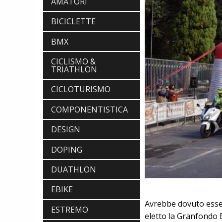
AMATORI
BICICLETTE
BMX
CICLISMO &
TRIATHLON
CICLOTURISMO
COMPONENTISTICA
DESIGN
DOPING
DUATHLON
EBIKE
Avrebbe dovuto esser
ESTREMO
eletto la Granfondo