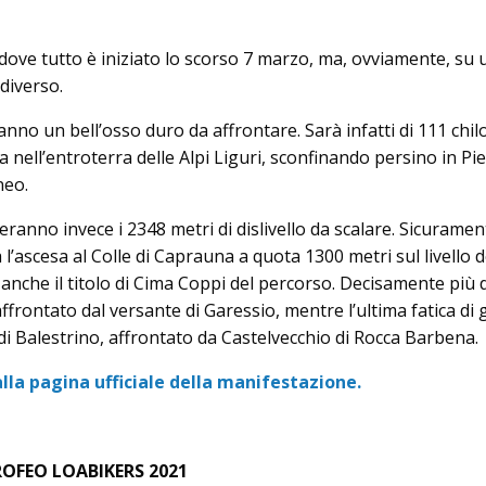
 dove tutto è iniziato lo scorso 7 marzo, ma, ovviamente, su 
diverso.
anno un bell’osso duro da affrontare. Sarà infatti di 111 chilo
 nell’entroterra delle Alpi Liguri, sconfinando persino in P
neo.
eranno invece i 2348 metri di dislivello da scalare. Sicuramen
l’ascesa al Colle di Caprauna a quota 1300 metri sul livello d
che il titolo di Cima Coppi del percorso. Decisamente più do
frontato dal versante di Garessio, mentre l’ultima fatica di 
e di Balestrino, affrontato da Castelvecchio di Rocca Barbena.
lla pagina ufficiale della manifestazione.
OFEO LOABIKERS 2021