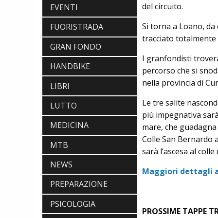
del circuito.
EVENTI
Si torna a Loano, da
FUORISTRADA
SCARPE
tracciato totalmente 
GRAN FONDO
DMT. TADEJ POGACAR, LA MAGLIA
GIALLA E UNA SPECIAL EDITION DELLA
I granfondisti trover
POGI'S SUPERLIGHT
HANDBIKE
percorso che si snoda
COMPONENTISTICA
nella provincia di Cu
ULAC. COURSIER JAGER 3L, LA BORSA
LIBRI
AL MANUBRIO LEGGERA ED
ECONOMICA
Le tre salite nascond
LUTTO
ABBIGLIAMENTO
più impegnativa sarà 
NALINI. APPUNTAMENTO A IBF PER
MEDICINA
mare, che guadagna an
SCOPRIRE IL PRIMO PANTALONCINO
CON AIRBAG INTEGRATO
Colle San Bernardo af
MTB
BICICLETTE
sarà l’ascesa al coll
LOOK. LA NUOVA 785 HUEZ RS,
NEWS
LEGGEREZZA ASSOLUTA E CARATTERE
Maggiori dettagli a
PER DOMINARE LE VETTE PIU' DURE
PREPARAZIONE
PSICOLOGIA
PROSSIME TAPPE TR
SCARPE