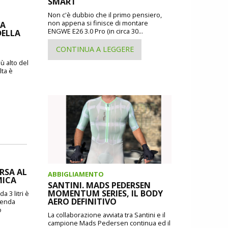
SMART
Non c'è dubbio che il primo pensiero,
non appena si finisce di montare
IA
ENGWE E26 3.0 Pro (in circa 30...
DELLA
CONTINUA A LEGGERE
ù alto del
lta è
ORSA AL
ABBIGLIAMENTO
MICA
SANTINI. MADS PEDERSEN
MOMENTUM SERIES, IL BODY
a 3 litri è
AERO DEFINITIVO
zienda
o
La collaborazione avviata tra Santini e il
campione Mads Pedersen continua ed il