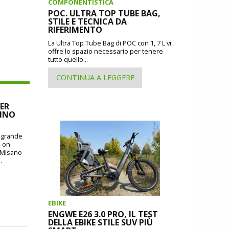
COMPONENTISTICA
POC. ULTRA TOP TUBE BAG,
STILE E TECNICA DA
RIFERIMENTO
La Ultra Top Tube Bag di POC con 1, 7 L vi
offre lo spazio necessario per tenere
tutto quello...
CONTINUA A LEGGERE
ER
CINO
o grande
: on
i Misano
.
EBIKE
ENGWE E26 3.0 PRO, IL TEST
DELLA EBIKE STILE SUV PIÙ