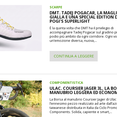
SCARPE
DMT. TADEJ POGACAR, LA MAGL
GIALLA E UNA SPECIAL EDITION 
POGI'S SUPERLIGHT
È la quinta volta che DMT ha il privilegio di
accompagnare Tadej Pogacar sul gradino pi
podio più ambito da ogni corridore. Ogni vo
un’emozione diversa, nuova,...
CONTINUA A LEGGERE
COMPONENTISTICA
ULAC. COURSIER JAGER 3L, LA B
MANUBRIO LEGGERA ED ECONO
La Borsa al manubrio Coursier Jager di Uläc d
l’ennesimo pezzo realizzato ad arte dall’a
taiwanese distribuita in Italia da Ciclo Prom
Components. Solida, capiente e smart,...