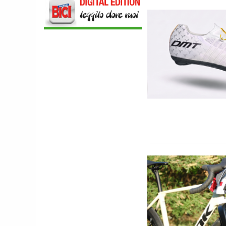
AL MANUBRIO LEGGERA ED
ECONOMICA
ABBIGLIAMENTO
NALINI. APPUNTAMENTO A IBF PER
SCOPRIRE IL PRIMO PANTALONCINO
CON AIRBAG INTEGRATO
BICICLETTE
LOOK. LA NUOVA 785 HUEZ RS,
LEGGEREZZA ASSOLUTA E CARATTERE
PER DOMINARE LE VETTE PIU' DURE