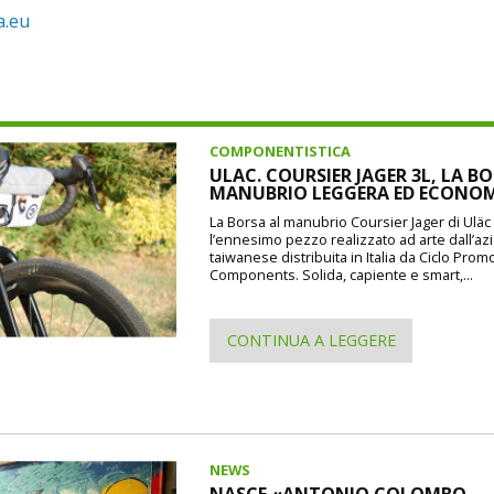
a.eu
COMPONENTISTICA
ULAC. COURSIER JAGER 3L, LA B
MANUBRIO LEGGERA ED ECONO
La Borsa al manubrio Coursier Jager di Uläc d
l’ennesimo pezzo realizzato ad arte dall’a
taiwanese distribuita in Italia da Ciclo Prom
Components. Solida, capiente e smart,...
CONTINUA A LEGGERE
NEWS
NASCE «ANTONIO COLOMBO