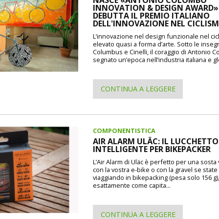
INNOVATION & DESIGN AWARD»: 
DEBUTTA IL PREMIO ITALIANO
DELL'INNOVAZIONE NEL CICLIS
L’innovazione nel design funzionale nel cic
elevato quasi a forma d’arte. Sotto le inseg
Columbus e Cinelli, il coraggio di Antonio 
segnato un’epoca nell’industria italiana e gl
CONTINUA A LEGGERE
COMPONENTISTICA
AIR ALARM ULÄC: IL LUCCHETTO
INTELLIGENTE PER BIKEPACKER
L’Air Alarm di Uläc è perfetto per una sosta
con la vostra e-bike o con la gravel se state
viaggiando in bikepacking (pesa solo 156 g)
esattamente come capita...
CONTINUA A LEGGERE