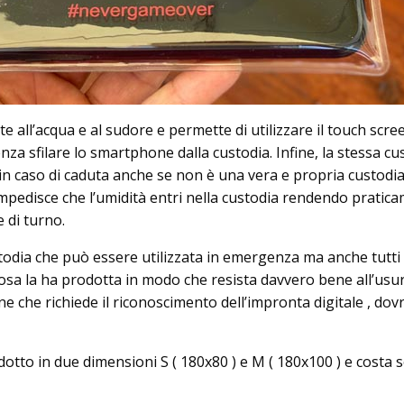
e all’acqua e al sudore e permette di utilizzare il touch scre
za sfilare lo smartphone dalla custodia. Infine, la stessa cu
 in caso di caduta anche se non è una vera e propria custodia
mpedisce che l’umidità entri nella custodia rendendo pratic
e di turno.
odia che può essere utilizzata in emergenza ma anche tutti i
posa la ha prodotta in modo che resista davvero bene all’usur
 che richiede il riconoscimento dell’impronta digitale , dov
otto in due dimensioni S ( 180x80 ) e M ( 180x100 ) e costa 