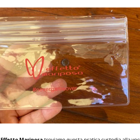
i
Effetto Mariposa
troviamo questa pratica custodia alla voc