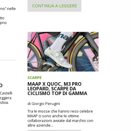
CONTINUA A LEGGERE
ano” nelle
tto
oprio
SCARPE
MAAP X QUOC, M3 PRO
DO
LEOPARD, SCARPE DA
CICLISMO TOP DI GAMMA
Castelli
leggera
stiva.
di Giorgio Perugini
Tra le mosse che hanno reso celebre
MAAP ci sono anche le ottime
collaborazioni avviate dal marchio con
altre aziende...