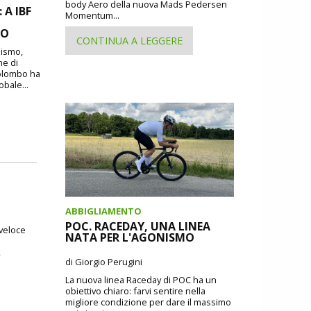
body Aero della nuova Mads Pedersen
A IBF
Momentum...
MO
CONTINUA A LEGGERE
lismo,
ne di
Colombo ha
obale...
ABBIGLIAMENTO
POC. RACEDAY, UNA LINEA
 veloce
NATA PER L'AGONISMO
,
di Giorgio Perugini
La nuova linea Raceday di POC ha un
obiettivo chiaro: farvi sentire nella
migliore condizione per dare il massimo