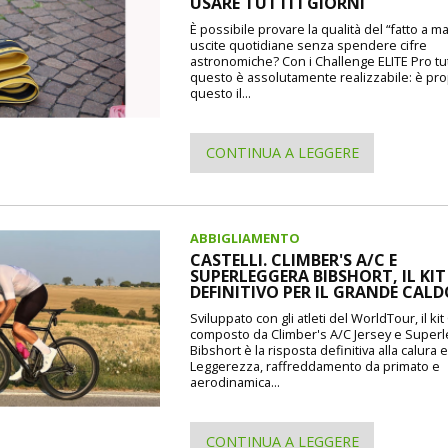
USARE TUTTI I GIORNI
È possibile provare la qualità del “fatto a m
uscite quotidiane senza spendere cifre
astronomiche? Con i Challenge ELITE Pro tu
questo è assolutamente realizzabile: è pr
questo il...
CONTINUA A LEGGERE
ABBIGLIAMENTO
CASTELLI. CLIMBER'S A/C E
SUPERLEGGERA BIBSHORT, IL KIT
DEFINITIVO PER IL GRANDE CAL
Sviluppato con gli atleti del WorldTour, il kit 
composto da Climber's A/C Jersey e Super
Bibshort è la risposta definitiva alla calura e
Leggerezza, raffreddamento da primato e
aerodinamica...
CONTINUA A LEGGERE