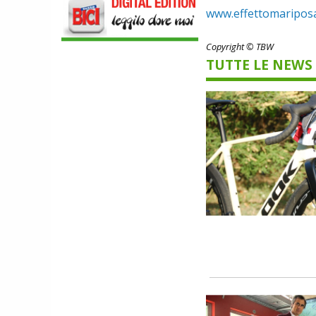
www.effettomaripos
NEWS
NASCE «ANTONIO COLOMBO
INNOVATION & DESIGN AWARD»: A
Copyright © TBW
IBF DEBUTTA IL PREMIO ITALIANO
TUTTE LE NEWS
DELL'INNOVAZIONE NEL CICLISMO
SCARPE
DMT. TADEJ POGACAR, LA MAGLIA
GIALLA E UNA SPECIAL EDITION DELLA
POGI'S SUPERLIGHT
COMPONENTISTICA
ULAC. COURSIER JAGER 3L, LA BORSA
AL MANUBRIO LEGGERA ED
ECONOMICA
ABBIGLIAMENTO
NALINI. APPUNTAMENTO A IBF PER
SCOPRIRE IL PRIMO PANTALONCINO
CON AIRBAG INTEGRATO