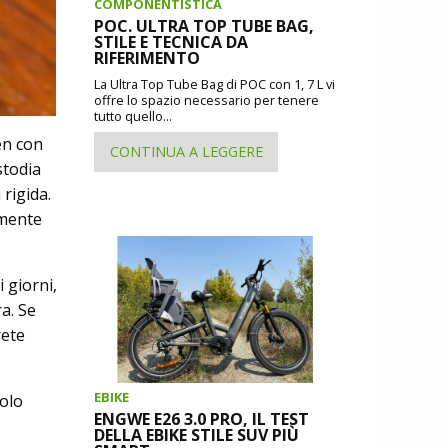
COMPONENTISTICA
POC. ULTRA TOP TUBE BAG,
STILE E TECNICA DA
RIFERIMENTO
La Ultra Top Tube Bag di POC con 1, 7 L vi
offre lo spazio necessario per tenere
tutto quello...
en con
CONTINUA A LEGGERE
stodia
 rigida.
amente
 giorni,
a. Se
rete
EBIKE
solo
ENGWE E26 3.0 PRO, IL TEST
DELLA EBIKE STILE SUV PIÙ