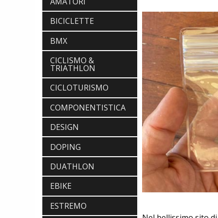
AMATORI
BICICLETTE
BMX
CICLISMO &
TRIATHLON
CICLOTURISMO
COMPONENTISTICA
DESIGN
DOPING
DUATHLON
EBIKE
ESTREMO
Nel bellissimo sito d