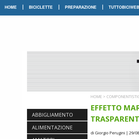
|
|
|
HOME
BICICLETTE
PREPARAZIONE
TUTTOBICIWE
HOME
>
COMPONENTISTI
EFFETTO MAR
ABBIGLIAMENTO
TRASPARENTE
ALIMENTAZIONE
di Giorgio Perugini
| 29/08