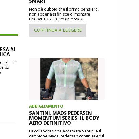
SMART
Non c'è dubbio che il primo pensiero,
non appena si finisce di montare
ENGWE E26 3.0 Pro (in circa 30...
CONTINUA A LEGGERE
ORSA AL
MICA
a 3 litri è
zienda
o
ABBIGLIAMENTO
SANTINI. MADS PEDERSEN
MOMENTUM SERIES, IL BODY
AERO DEFINITIVO
La collaborazione avviata tra Santini e il
campione Mads Pedersen continua ed il