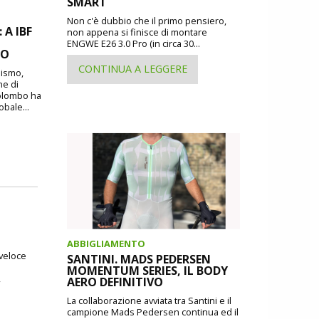
SMART
Non c'è dubbio che il primo pensiero,
A IBF
non appena si finisce di montare
ENGWE E26 3.0 Pro (in circa 30...
MO
CONTINUA A LEGGERE
lismo,
ne di
Colombo ha
obale...
ABBIGLIAMENTO
 veloce
SANTINI. MADS PEDERSEN
MOMENTUM SERIES, IL BODY
,
AERO DEFINITIVO
La collaborazione avviata tra Santini e il
campione Mads Pedersen continua ed il