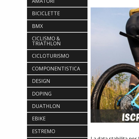
AMATORI
BICICLETTE
BMX
CICLISMO &
TRIATHLON
CICLOTURISMO
COMPONENTISTICA
DESIGN
DOPING
DUATHLON
EBIKE
ESTREMO
La data stabilita per