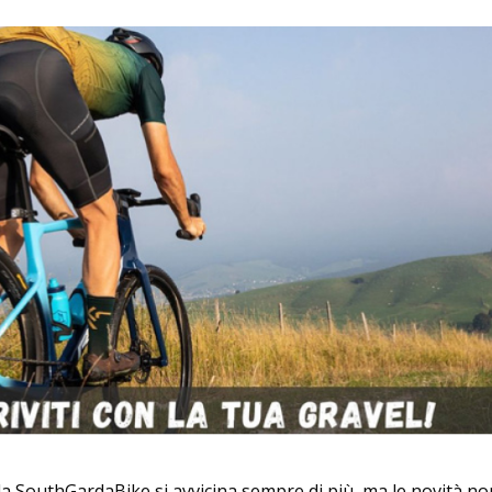
 la SouthGardaBike si avvicina sempre di più, ma le novità n