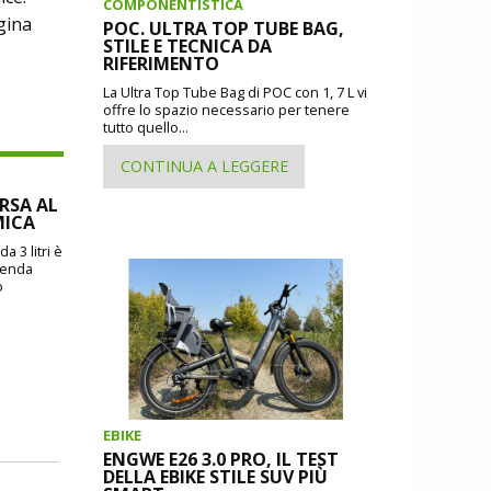
COMPONENTISTICA
gina
POC. ULTRA TOP TUBE BAG,
STILE E TECNICA DA
RIFERIMENTO
La Ultra Top Tube Bag di POC con 1, 7 L vi
offre lo spazio necessario per tenere
tutto quello...
CONTINUA A LEGGERE
ORSA AL
MICA
a 3 litri è
zienda
o
EBIKE
ENGWE E26 3.0 PRO, IL TEST
DELLA EBIKE STILE SUV PIÙ