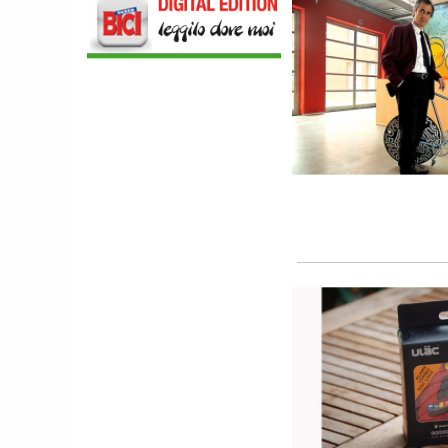
NEWS
NASCE «ANTONIO COLOMBO
INNOVATION & DESIGN AWARD»: A
IBF DEBUTTA IL PREMIO ITALIANO
DELL'INNOVAZIONE NEL CICLISMO
SCARPE
DMT. TADEJ POGACAR, LA MAGLIA
GIALLA E UNA SPECIAL EDITION DELLA
POGI'S SUPERLIGHT
COMPONENTISTICA
ULAC. COURSIER JAGER 3L, LA BORSA
AL MANUBRIO LEGGERA ED
ECONOMICA
ABBIGLIAMENTO
NALINI. APPUNTAMENTO A IBF PER
SCOPRIRE IL PRIMO PANTALONCINO
CON AIRBAG INTEGRATO