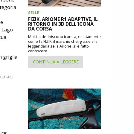
ategoria
SELLE
FIZIK. ARIONE R1 ADAPTIVE, IL
de
RITORNO IN 3D DELL'ICONA
DA CORSA
l Lago
tua
Molti la definiscono iconica, esattamente
come fa FIZIK: il marchio che, grazie alla
leggendaria sella Arione, si è fatto
conoscere...
 griglia
CONTINUA A LEGGERE
colari.
ice: