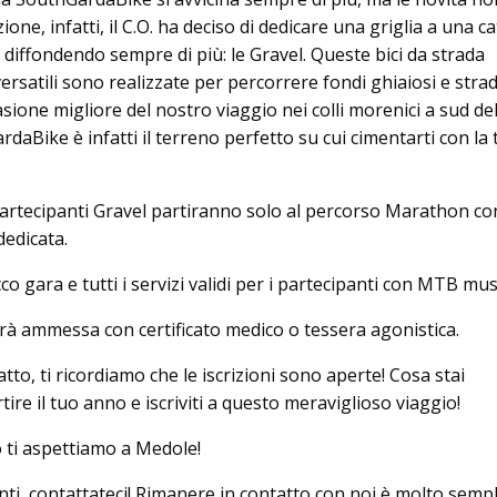
zione, infatti, il C.O. ha deciso di dedicare una griglia a una c
ta diffondendo sempre di più: le Gravel. Queste bici da strada
ersatili sono realizzate per percorrere fondi ghiaiosi e stra
asione migliore del nostro viaggio nei colli morenici a sud de
daBike è infatti il terreno perfetto su cui cimentarti con la 
 partecipanti Gravel partiranno solo al percorso Marathon con
dedicata.
co gara e tutti i servizi validi per i partecipanti con MTB mus
rà ammessa con certificato medico o tessera agonistica.
atto, ti ricordiamo che le iscrizioni sono aperte! Cosa stai
tire il tuo anno e iscriviti a questo meraviglioso viaggio!
ti aspettiamo a Medole!
ti, contattateci! Rimanere in contatto con noi è molto sempl