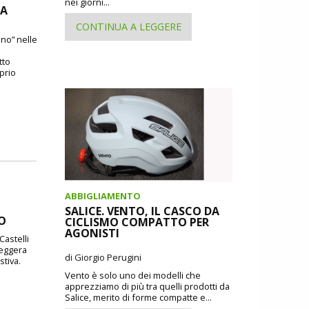
nei giorni...
DA
CONTINUA A LEGGERE
ano” nelle
tto
oprio
ABBIGLIAMENTO
SALICE. VENTO, IL CASCO DA
DO
CICLISMO COMPATTO PER
AGONISTI
Castelli
leggera
di Giorgio Perugini
stiva.
Vento è solo uno dei modelli che
apprezziamo di più tra quelli prodotti da
Salice, merito di forme compatte e...