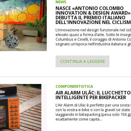
NEWS
NASCE «ANTONIO COLOMBO
INNOVATION & DESIGN AWARD»: 
DEBUTTA IL PREMIO ITALIANO
DELL'INNOVAZIONE NEL CICLIS
L’innovazione nel design funzionale nel cic
elevato quasi a forma d’arte. Sotto le inseg
Columbus e Cinelli, il coraggio di Antonio 
segnato un’epoca nell’industria italiana e gl
CONTINUA A LEGGERE
COMPONENTISTICA
AIR ALARM ULÄC: IL LUCCHETTO
INTELLIGENTE PER BIKEPACKER
L’Air Alarm di Uläc è perfetto per una sosta
con la vostra e-bike o con la gravel se state
viaggiando in bikepacking (pesa solo 156 g)
esattamente come capita...