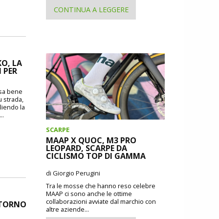
CONTINUA A LEGGERE
O, LA
 PER
o sa bene
u strada,
liendo la
..
SCARPE
MAAP X QUOC, M3 PRO
LEOPARD, SCARPE DA
CICLISMO TOP DI GAMMA
di Giorgio Perugini
Tra le mosse che hanno reso celebre
MAAP ci sono anche le ottime
collaborazioni avviate dal marchio con
RITORNO
altre aziende...