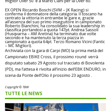
miglior Over 50 e a Mario Ciani per la Over 60.
EX OPEN Riccardo Boschi (SVM – JK Racing) si
conferma il dominatore della categoria. Il toscano ha
centrato la vittoria in entrambe le gare e, grazie
all’assenza del suo primo inseguitore in campionato
Roberto Bianchini, ha consolidato la sua leadership in
classifica portandosi a quota 147pt. Andrea Sassoli
(Husqvarna – AM Aretina) ha terminato due volte
secondo e ha mantenuto la terza piazza in
campionato a quota 64pt. Terzo Romano Vicini (Fantic
– MC Migliori).
Archiviata con la gara di Carpi (MO) la prima metà del
Campionato EBIKE Cross, il prossimo round verrà
disputato sabato 29 Agosto sul tracciato di Bovolenta
(PD), ma l’attesa è rivolta all’inizio dell’EBK ENDURO, in
scena da Ponte dell’Olio il prossimo 23 agosto .
Copyright © TBW
TUTTE LE NEWS