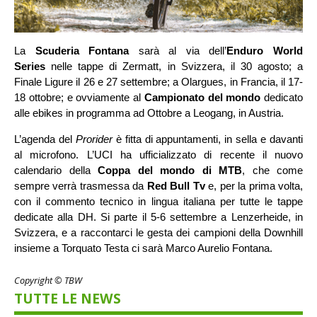
La
Scuderia Fontana
sarà al via dell’
Enduro World
Series
nelle tappe di Zermatt, in Svizzera, il 30 agosto; a
Finale Ligure il 26 e 27 settembre; a Olargues, in Francia, il 17-
18 ottobre; e ovviamente al
Campionato del mondo
dedicato
alle ebikes in programma ad Ottobre a Leogang, in Austria.
L’agenda del
Prorider
è fitta di appuntamenti, in sella e davanti
al microfono. L’UCI ha ufficializzato di recente il nuovo
calendario della
Coppa del mondo di MTB
, che come
sempre verrà trasmessa da
Red Bull Tv
e, per la prima volta,
con il commento tecnico in lingua italiana per tutte le tappe
dedicate alla DH. Si parte il 5-6 settembre a Lenzerheide, in
Svizzera, e a raccontarci le gesta dei campioni della Downhill
insieme a Torquato Testa ci sarà Marco Aurelio Fontana.
Copyright © TBW
TUTTE LE NEWS