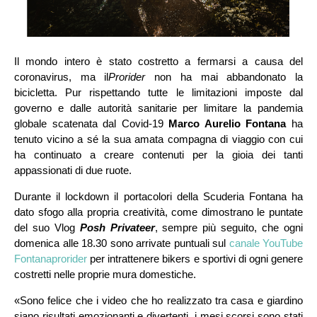
Il mondo intero è stato costretto a fermarsi a causa del
coronavirus, ma il
Prorider
non ha mai abbandonato la
bicicletta. Pur rispettando tutte le limitazioni imposte dal
governo e dalle autorità sanitarie per limitare la pandemia
globale scatenata dal Covid-19
Marco Aurelio Fontana
ha
tenuto vicino a sé la sua amata compagna di viaggio con cui
ha continuato a creare contenuti per la gioia dei tanti
appassionati di due ruote.
Durante il lockdown il portacolori della Scuderia Fontana ha
dato sfogo alla propria creatività, come dimostrano le puntate
del suo Vlog
Posh Privateer
, sempre più seguito, che ogni
domenica alle 18.30 sono arrivate puntuali sul
canale YouTube
Fontanaprorider
per intrattenere bikers e sportivi di ogni genere
costretti nelle proprie mura domestiche.
«Sono felice che i video che ho realizzato tra casa e giardino
siano risultati emozionanti e divertenti, i mesi scorsi sono stati