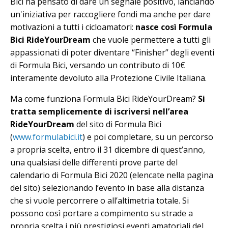
Bici ha pensato di dare un segnale positivo, lanciando
un'iniziativa per raccogliere fondi ma anche per dare
motivazioni a tutti i cicloamatori:
nasce così Formula
Bici RideYourDream
che vuole permettere a tutti gli
appassionati di poter diventare “Finisher” degli eventi
di Formula Bici, versando un contributo di 10€
interamente devoluto alla Protezione Civile Italiana.
Ma come funziona Formula Bici RideYourDream?
Si
tratta semplicemente di iscriversi nell’area
RideYourDream
del sito di Formula Bici
(
www.formulabici.it
) e poi completare, su un percorso
a propria scelta, entro il 31 dicembre di quest’anno,
una qualsiasi delle differenti prove parte del
calendario di Formula Bici 2020 (elencate nella pagina
del sito) selezionando l’evento in base alla distanza
che si vuole percorrere o all’altimetria totale. Si
possono così portare a compimento su strade a
propria scelta i più prestigiosi eventi amatoriali del