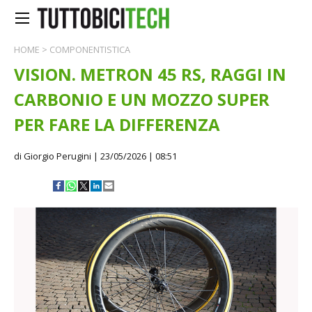
HOME
>
COMPONENTISTICA
VISION. METRON 45 RS, RAGGI IN
CARBONIO E UN MOZZO SUPER
PER FARE LA DIFFERENZA
di Giorgio Perugini
| 23/05/2026 | 08:51