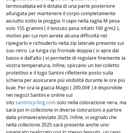
termosaldata ed è dotata di una parte posteriore
allungata per mantenere il corpo completamente
asciutto sotto la pioggia. Il capo nella taglia M pesa
solo 155 grammi ( il tessuto pesa infatti 100 g/m2 ),
motivo per cui non avrete alcuna difficoltà nel
ripiegarlo e richiuderlo nella zip laterale presente sul
suo retro. La lunga zip frontale doppia ( si apre dal
basso e dall’alto ) vi permette di regolare finemente la
vostra temperatura, infine, spiccano un bel colletto
protettivo e il logo Santini riflettente posto sulla
schiena per assicurare più visibilità durante le ore più
buie. Per ora la giacca Magic ( 200,00€ ) è disponibile
nei negozi Santini e online sul
sito
santinicycling.com
solo nella colorazione nera, ma
sarà poi in collezione in diverse colorazioni a partire
dalla primavera/estate 2025. Infine, vi segnalo che
nella collezione 2025 sarà presente anche uno
smanicato realizzato con lo stesso tessuto, un capo