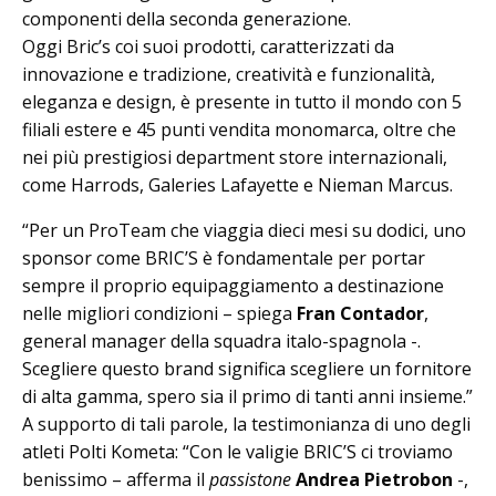
componenti della seconda generazione.
Oggi Bric’s coi suoi prodotti, caratterizzati da
innovazione e tradizione, creatività e funzionalità,
eleganza e design, è presente in tutto il mondo con 5
filiali estere e 45 punti vendita monomarca, oltre che
nei più prestigiosi department store internazionali,
come Harrods, Galeries Lafayette e Nieman Marcus.
“Per un ProTeam che viaggia dieci mesi su dodici, uno
sponsor come BRIC’S è fondamentale per portar
sempre il proprio equipaggiamento a destinazione
nelle migliori condizioni – spiega
Fran Contador
,
general manager della squadra italo-spagnola -.
Scegliere questo brand significa scegliere un fornitore
di alta gamma, spero sia il primo di tanti anni insieme.”
A supporto di tali parole, la testimonianza di uno degli
atleti Polti Kometa: “Con le valigie BRIC’S ci troviamo
benissimo – afferma il
passistone
Andrea Pietrobon
-,