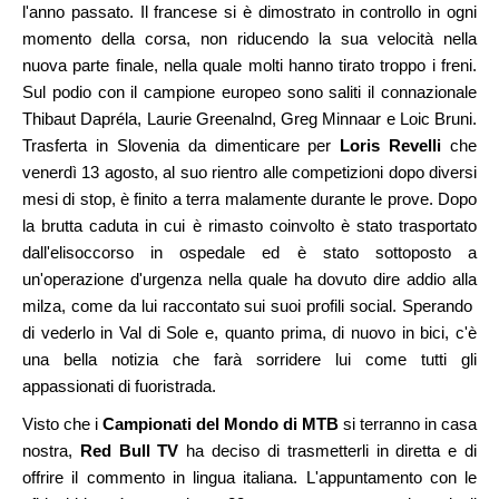
l'anno passato. Il francese si è dimostrato in controllo in ogni
momento della corsa, non riducendo la sua velocità nella
nuova parte finale, nella quale molti hanno tirato troppo i freni.
Sul podio con il campione europeo sono saliti il connazionale
Thibaut Dapréla, Laurie Greenalnd, Greg Minnaar e Loic Bruni.
Trasferta in Slovenia da dimenticare per
Loris Revelli
che
venerdì 13 agosto, al suo rientro alle competizioni dopo diversi
mesi di stop, è finito a terra malamente durante le prove. Dopo
la brutta caduta in cui è rimasto coinvolto è stato trasportato
dall'elisoccorso in ospedale ed è stato sottoposto a
un'operazione d'urgenza nella quale ha dovuto dire addio alla
milza, come da lui raccontato sui suoi profili social. Sperando
di vederlo in Val di Sole e, quanto prima, di nuovo in bici, c'è
una bella notizia che farà sorridere lui come tutti gli
appassionati di fuoristrada.
Visto che i
Campionati del Mondo di MTB
si terranno in casa
nostra,
Red Bull TV
ha deciso di trasmetterli in diretta e di
offrire il commento in lingua italiana. L'appuntamento con le