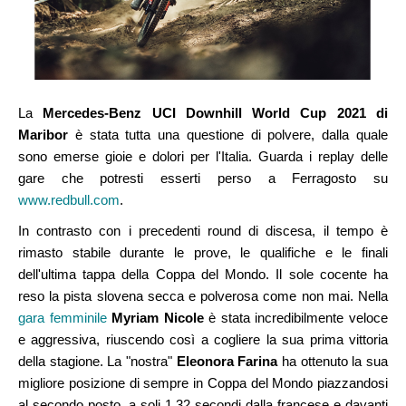
La
Mercedes-Benz UCI Downhill World Cup 2021 di
Maribor
è stata tutta una questione di polvere, dalla quale
sono emerse gioie e dolori per l'Italia. Guarda i replay delle
gare che potresti esserti perso a Ferragosto su
www.redbull.com
.
In contrasto con i precedenti round di discesa, il tempo è
rimasto stabile durante le prove, le qualifiche e le finali
dell'ultima tappa della Coppa del Mondo. Il sole cocente ha
reso la pista slovena secca e polverosa come non mai. Nella
gara femminile
Myriam Nicole
è stata incredibilmente veloce
e aggressiva, riuscendo così a cogliere la sua prima vittoria
della stagione. La "nostra"
Eleonora Farina
ha ottenuto la sua
migliore posizione di sempre in Coppa del Mondo piazzandosi
al secondo posto, a soli 1,32 secondi dalla francese e davanti