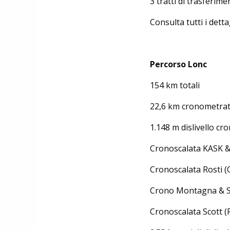
3 tratti di trasferime
Consulta tutti i dett
Percorso Lonc
154 km totali
22,6 km cronometrat
1.148 m dislivello cr
Cronoscalata KASK & 
Cronoscalata Rosti (O
Crono Montagna & Siq
Cronoscalata Scott (R