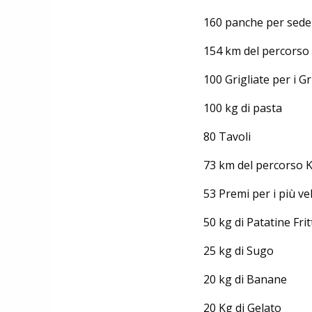
NEWS
160 panche per sede
NASCE «ANTONIO COLOMBO
INNOVATION & DESIGN AWARD»: A
154 km del percorso
IBF DEBUTTA IL PREMIO ITALIANO
DELL'INNOVAZIONE NEL CICLISMO
100 Grigliate per i 
100 kg di pasta
80 Tavoli
73 km del percorso 
53 Premi per i più ve
50 kg di Patatine Frit
25 kg di Sugo
20 kg di Banane
20 Kg di Gelato