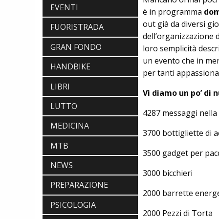
EVENTI
è in programma
dom
out già da diversi gio
FUORISTRADA
dell’organizzazione d
GRAN FONDO
loro semplicità descr
un evento che in men
HANDBIKE
per tanti appassionat
LIBRI
Vi diamo un po’ di 
LUTTO
4287 messaggi nella
MEDICINA
3700 bottigliette di 
MTB
3500 gadget per pac
NEWS
3000 bicchieri
PREPARAZIONE
2000 barrette energ
PSICOLOGIA
2000 Pezzi di Torta