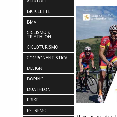
AMATORI
BICICLETTE
BMX
CICLISMO &
TRIATHLON
CICLOTURISMO
COMPONENTISTICA
DESIGN
DOPING
DUATHLON
EBIKE
ESTREMO
Mancano ormai pochi