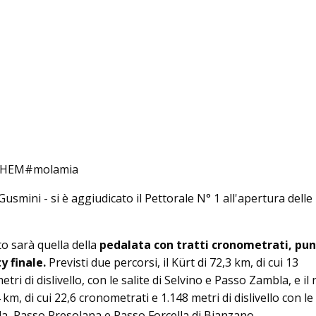
ERGHEM#molamia
usmini - si è aggiudicato il Pettorale N° 1 all'apertura delle
o sarà quella della
pedalata con tratti cronometrati, punt
y finale.
Previsti due percorsi, il Kürt di 72,3 km, di cui 13
tri di dislivello, con le salite di Selvino e Passo Zambla, e il
m, di cui 22,6 cronometrati e 1.148 metri di dislivello con le 
a, Passo Presolana e Passo Forcella di Bianzano.