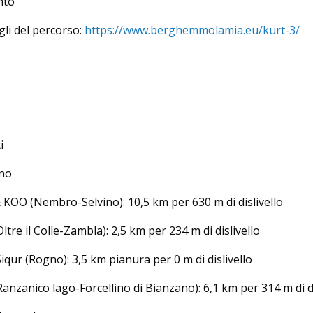
nto
agli del percorso:
https://www.berghemmolamia.eu/kurt-3/
i
ono
KOO (Nembro-Selvino): 10,5 km per 630 m di dislivello
ltre il Colle-Zambla): 2,5 km per 234 m di dislivello
ur (Rogno): 3,5 km pianura per 0 m di dislivello
anzanico lago-Forcellino di Bianzano): 6,1 km per 314 m di di