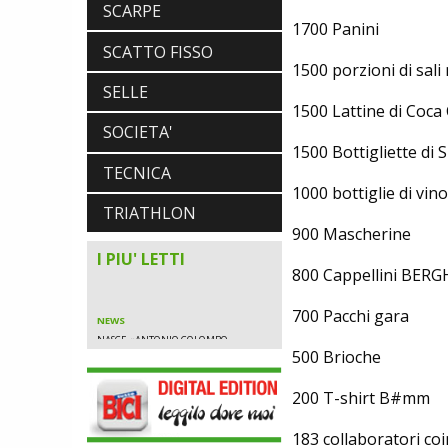
SCARPE
1700 Panini
SCATTO FISSO
1500 porzioni di sali
SELLE
1500 Lattine di Coca
SOCIETA'
NEWS
1500 Bottigliette di S
NASCE «ANTONIO COLOMBO
TECNICA
INNOVATION & DESIGN AWARD»: A
1000 bottiglie di vino
IBF DEBUTTA IL PREMIO ITALIANO
TRIATHLON
DELL'INNOVAZIONE NEL CICLISMO
900 Mascherine
I PIU' LETTI
800 Cappellini BE
NEWS
700 Pacchi gara
NASCE «ANTONIO COLOMBO
INNOVATION & DESIGN AWARD»: A
500 Brioche
IBF DEBUTTA IL PREMIO ITALIANO
DELL'INNOVAZIONE NEL CICLISMO
200 T-shirt B#mm
183 collaboratori coi