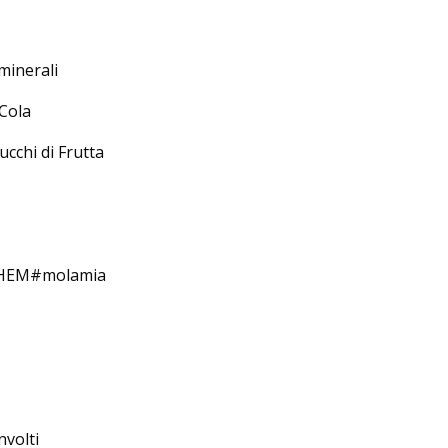
 minerali
 Cola
ucchi di Frutta
RGHEM#molamia
nvolti