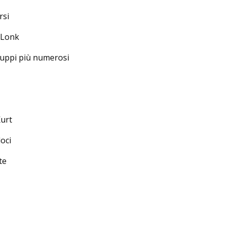
rsi
 Lonk
Gruppi più numerosi
Kurt
loci
te