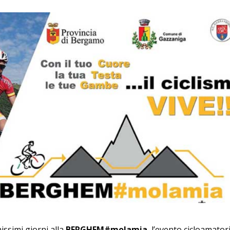
ssimi giorni alla
BERGHEM#molamia
, l’evento cicloamator