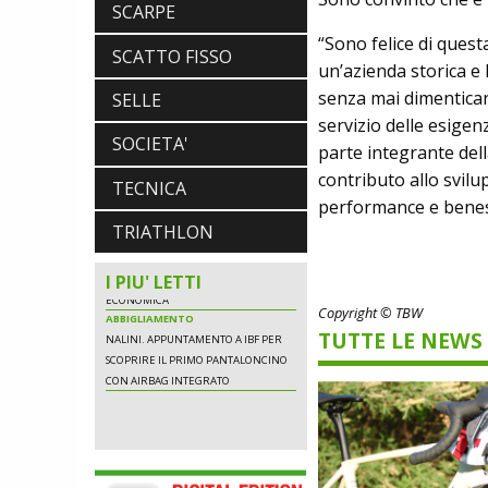
SCARPE
CON AIRBAG INTEGRATO
“Sono felice di questa
SCATTO FISSO
un’azienda storica e 
senza mai dimenticar
SELLE
SCARPE
servizio delle esigen
DMT. TADEJ POGACAR, LA MAGLIA
SOCIETA'
GIALLA E UNA SPECIAL EDITION DELLA
parte integrante dell
POGI'S SUPERLIGHT
contributo allo svil
TECNICA
COMPONENTISTICA
performance e benes
ULAC. COURSIER JAGER 3L, LA BORSA
AL MANUBRIO LEGGERA ED
TRIATHLON
ECONOMICA
ABBIGLIAMENTO
I PIU' LETTI
NALINI. APPUNTAMENTO A IBF PER
SCOPRIRE IL PRIMO PANTALONCINO
Copyright © TBW
CON AIRBAG INTEGRATO
TUTTE LE NEWS
SCARPE
DMT. TADEJ POGACAR, LA MAGLIA
GIALLA E UNA SPECIAL EDITION DELLA
POGI'S SUPERLIGHT