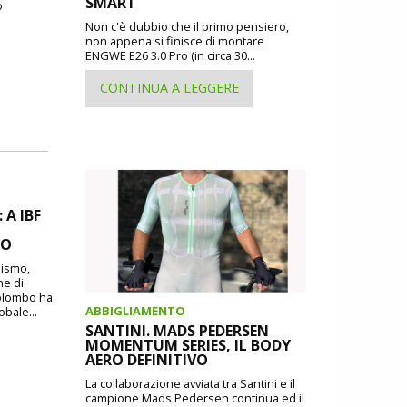
SMART
o
Non c'è dubbio che il primo pensiero,
non appena si finisce di montare
ENGWE E26 3.0 Pro (in circa 30...
CONTINUA A LEGGERE
A IBF
MO
lismo,
ne di
Colombo ha
ABBIGLIAMENTO
obale...
SANTINI. MADS PEDERSEN
MOMENTUM SERIES, IL BODY
AERO DEFINITIVO
La collaborazione avviata tra Santini e il
campione Mads Pedersen continua ed il