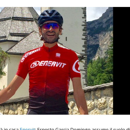
à in casa
Enervit
: Ernesto Garcia Domingo assume il ruolo di