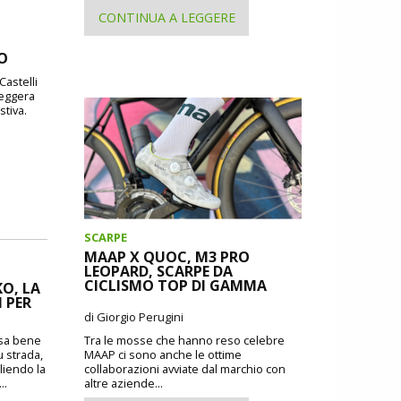
CONTINUA A LEGGERE
DO
Castelli
leggera
stiva.
SCARPE
MAAP X QUOC, M3 PRO
LEOPARD, SCARPE DA
CICLISMO TOP DI GAMMA
O, LA
 PER
di Giorgio Perugini
Tra le mosse che hanno reso celebre
o sa bene
MAAP ci sono anche le ottime
u strada,
collaborazioni avviate dal marchio con
liendo la
altre aziende...
..