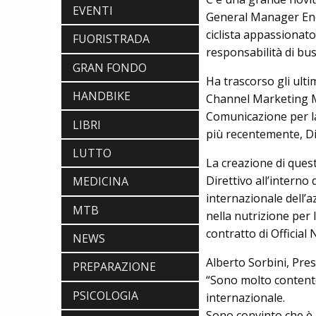
EVENTI
General Manager Enerv
ciclista appassionato
FUORISTRADA
responsabilità di bus
GRAN FONDO
Ha trascorso gli ultimi
HANDBIKE
Channel Marketing M
Comunicazione per la 
LIBRI
più recentemente, Di
LUTTO
La creazione di quest
Direttivo all’interno
MEDICINA
SCARPE
DMT. TADEJ POGACAR, LA MAGLIA
internazionale dell’a
MTB
GIALLA E UNA SPECIAL EDITION DELLA
nella nutrizione per 
POGI'S SUPERLIGHT
contratto di Officia
COMPONENTISTICA
NEWS
ULAC. COURSIER JAGER 3L, LA BORSA
Alberto Sorbini, Pres
AL MANUBRIO LEGGERA ED
PREPARAZIONE
ECONOMICA
“Sono molto contento 
ABBIGLIAMENTO
PSICOLOGIA
internazionale.
NALINI. APPUNTAMENTO A IBF PER
Sono convinto che è 
SCOPRIRE IL PRIMO PANTALONCINO