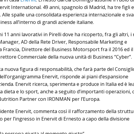
it International. 49 anni, spagnolo di Madrid, ha tre figli e
. Alle spalle una consolidata esperienza internazionale e sva
iness all’interno di grandi aziende italiane.
 11 anni lavorativi in Pirelli dove ha ricoperto, fra gli altri, i 
anager, AD della Rete Driver, Responsabile Marketing e
Francia, Direttore del Business Motorsport fra il 2016 ed il
rettore Commerciale della nuova unità di Business “Cyber”.
a nuova figura di responsabilità, che farà parte del Consigli
 dell’organigramma Enervit, risponde ai piani d’espansione
zienda. Enervit ricerca, sperimenta e produce in Italia ed è le
la dieta e lo sport, anche a seguito d’importanti operazioni, 
l Nutrition Partner con IRONMAN per l’Europa.
idente Enervit, commenta così il rafforzamento della struttu
per l’ingresso in Enervit di Ernesto a capo della divisione
la persona giusta al momento giusto”.