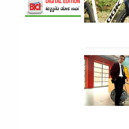
COMPONENTISTICA
ULAC. COURSIER JAGER 3L, LA BORSA
AL MANUBRIO LEGGERA ED
ECONOMICA
ABBIGLIAMENTO
NALINI. APPUNTAMENTO A IBF PER
SCOPRIRE IL PRIMO PANTALONCINO
CON AIRBAG INTEGRATO