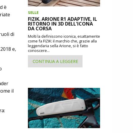
d è
SELLE
riate
FIZIK. ARIONE R1 ADAPTIVE, IL
RITORNO IN 3D DELL'ICONA
DA CORSA
ruoli di
Molti la definiscono iconica, esattamente
come fa FIZIK: il marchio che, grazie alla
leggendaria sella Arione, si è fatto
 2018 e,
conoscere...
CONTINUA A LEGGERE
o
ader
come il
ra: