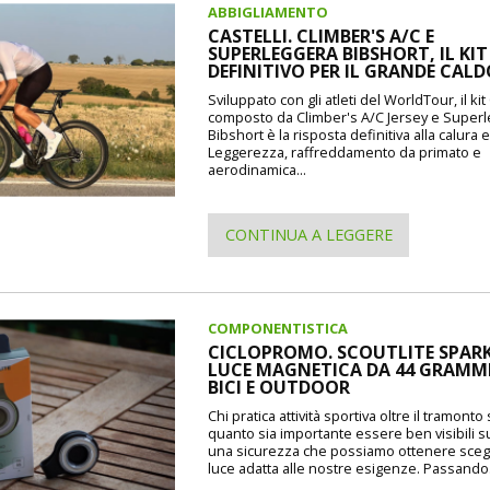
ABBIGLIAMENTO
CASTELLI. CLIMBER'S A/C E
SUPERLEGGERA BIBSHORT, IL KIT
DEFINITIVO PER IL GRANDE CAL
Sviluppato con gli atleti del WorldTour, il kit 
composto da Climber's A/C Jersey e Super
Bibshort è la risposta definitiva alla calura e
Leggerezza, raffreddamento da primato e
aerodinamica...
CONTINUA A LEGGERE
COMPONENTISTICA
CICLOPROMO. SCOUTLITE SPARK
LUCE MAGNETICA DA 44 GRAMMI
BICI E OUTDOOR
Chi pratica attività sportiva oltre il tramont
quanto sia importante essere ben visibili s
una sicurezza che possiamo ottenere sceg
luce adatta alle nostre esigenze. Passando.