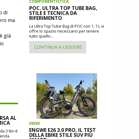
COMPONENTISTICA
POC. ULTRA TOP TUBE BAG,
o di
STILE E TECNICA DA
RIFERIMENTO
tero ma
La Ultra Top Tube Bag di POC con 1, 7 L vi
offre lo spazio necessario per tenere
è già
tutto quello...
io
CONTINUA A LEGGERE
ORSA AL
MICA
EBIKE
ENGWE E26 3.0 PRO, IL TEST
a 3 litri è
DELLA EBIKE STILE SUV PIÙ
zienda