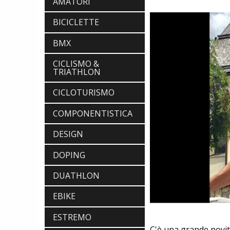
AMATORI
BICICLETTE
BMX
CICLISMO &
TRIATHLON
CICLOTURISMO
COMPONENTISTICA
DESIGN
DOPING
DUATHLON
EBIKE
ESTREMO
C'è una grande novit