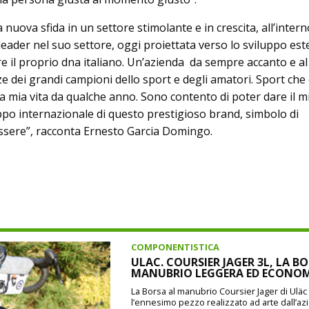
 nuova sfida in un settore stimolante e in crescita, all’intern
leader nel suo settore, oggi proiettata verso lo sviluppo es
e il proprio dna italiano. Un’azienda da sempre accanto e al
ze dei grandi campioni dello sport e degli amatori. Sport che 
a mia vita da qualche anno. Sono contento di poter dare il m
uppo internazionale di questo prestigioso brand, simbolo di
sere”, racconta Ernesto Garcia Domingo.
COMPONENTISTICA
ULAC. COURSIER JAGER 3L, LA B
MANUBRIO LEGGERA ED ECONO
La Borsa al manubrio Coursier Jager di Uläc d
l’ennesimo pezzo realizzato ad arte dall’a