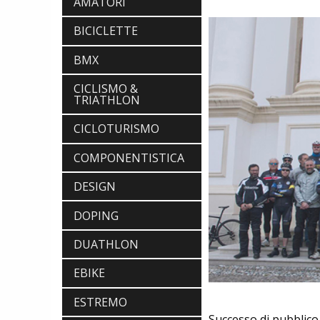
AMATORI
BICICLETTE
BMX
CICLISMO &
TRIATHLON
CICLOTURISMO
COMPONENTISTICA
DESIGN
DOPING
DUATHLON
EBIKE
ESTREMO
Successo di pubblico