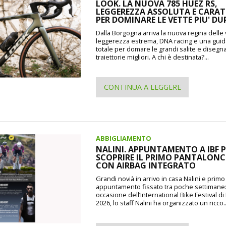
LOOK. LA NUOVA 785 HUEZ RS,
LEGGEREZZA ASSOLUTA E CARAT
PER DOMINARE LE VETTE PIU' DU
Dalla Borgogna arriva la nuova regina delle 
leggerezza estrema, DNA racing e una guida
totale per domare le grandi salite e disegna
traiettorie migliori. A chi è destinata?...
CONTINUA A LEGGERE
ABBIGLIAMENTO
NALINI. APPUNTAMENTO A IBF P
SCOPRIRE IL PRIMO PANTALON
CON AIRBAG INTEGRATO
Grandi novià in arrivo in casa Nalini e prim
appuntamento fissato tra poche settimane
occasione dell’International Bike Festival d
2026, lo staff Nalini ha organizzato un ricco..