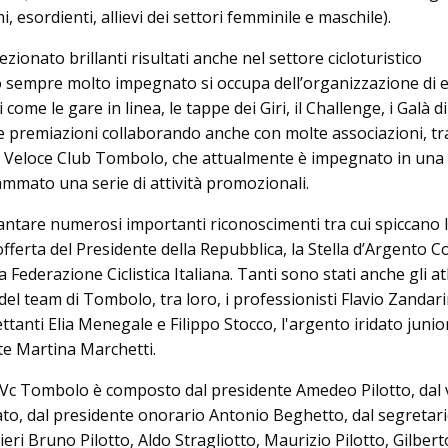
i, esordienti, allievi dei settori femminile e maschile).
zionato brillanti risultati anche nel settore cicloturistico
o sempre molto impegnato si occupa dell’organizzazione di e
 come le gare in linea, le tappe dei Giri, il Challenge, i Galà di
e premiazioni collaborando anche con molte associazioni, tra
. Il Veloce Club Tombolo, che attualmente è impegnato in una 
ammato una serie di attività promozionali.
 vantare numerosi importanti riconoscimenti tra cui spiccano 
ferta del Presidente della Repubblica, la Stella d’Argento C
 Federazione Ciclistica Italiana. Tanti sono stati anche gli atl
 del team di Tombolo, tra loro, i professionisti Flavio Zandari
ettanti Elia Menegale e Filippo Stocco, l'argento iridato junio
ite Martina Marchetti.
Vc Tombolo è composto dal presidente Amedeo Pilotto, dal v
ato, dal presidente onorario Antonio Beghetto, dal segretar
lieri Bruno Pilotto, Aldo Stragliotto, Maurizio Pilotto, Gilbert