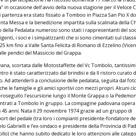
" in occasione dell'avvio della nuova stagione per il Veloce 
di partenza era stato fissato a Tomboo in Piazza San Pio X do
nta Messa e la benedizione impartita sulla scalinata della C
io della Pedalata numerosi sono stati i rappresentanti del sod
 dirigenti, i soci e i simpatizzanti che si sono cimentati sul classi
 25 km fino a Valle Santa Felicita di Romano di Ezzelino (Vicen
lle pendici del Massiccio del Grappa.
vana, scortata dalle Motostaffette del Vc Tombolo, tantissim
tro è stato caratterizzato dal brindisi e da ll ristoro curato d
io. Ad attenderli a conclusione delle pedalata, seguita dal fo
e le famiglie e gli amici sportivi con mezzi propri. Alcuni cicl
roseguito l'escursione lungo il Monte Grappa o la Pedemon
ientrati a Tombolo in gruppo. La compagine padovana opera
45 anni. Nata il 29 novembre 1974 grazie ad un gruppo di
ort del pedale (tra loro i compianti presidente-fondatore de
elo Gabrielli e l’ex-sindaco e presidente della Provincia di Pa
llo) che hanno subito dedicato le loro attenzioni alle catego