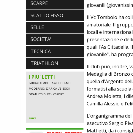
ALIMENTAZIONE
SCARPE
giovanili (giovanissim
GUIDA COMPLETA AL CICLISMO
MODERNO: SCARICA L'E-BOOK
SCATTO FISSO
Il Vc Tombolo ha colle
GRATUITO DI ETHICSPORT
amatoriale. Il grupp
SELLE
locali e internazionali
SOCIETA'
presentazione e dell
EBIKE
quali l'As Cittadella
POLINI E-P3+ CAMPIONE DEL MONDO
TECNICA
E-BIKE ENDURO CON MANOLO
giovanile", ha progr
MORETTINI E FILIPPO COLARUSSO
TRIATHLON
ALIMENTAZIONE
Il club può, inoltre,
GUIDA COMPLETA AL CICLISMO
Medaglia di Bronzo of
MODERNO: SCARICA L'E-BOOK
I PIU' LETTI
quella d'Argento della
GRATUITO DI ETHICSPORT
formatisi alla scuola
Andrea Moletta, i dil
Camilla Alessio e l'el
EBIKE
POLINI E-P3+ CAMPIONE DEL MONDO
L’organigramma del 
E-BIKE ENDURO CON MANOLO
MORETTINI E FILIPPO COLARUSSO
esecutivo Sergio Piv
ALIMENTAZIONE
Mattietti, da i consig
GUIDA COMPLETA AL CICLISMO