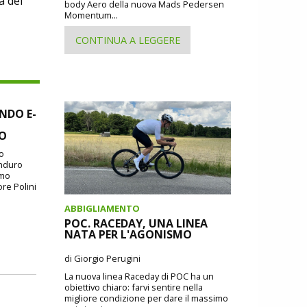
a dei
body Aero della nuova Mads Pedersen
Momentum...
CONTINUA A LEGGERE
NDO E-
SO
io
Enduro
imo
ore Polini
ABBIGLIAMENTO
POC. RACEDAY, UNA LINEA
NATA PER L'AGONISMO
di Giorgio Perugini
La nuova linea Raceday di POC ha un
obiettivo chiaro: farvi sentire nella
migliore condizione per dare il massimo