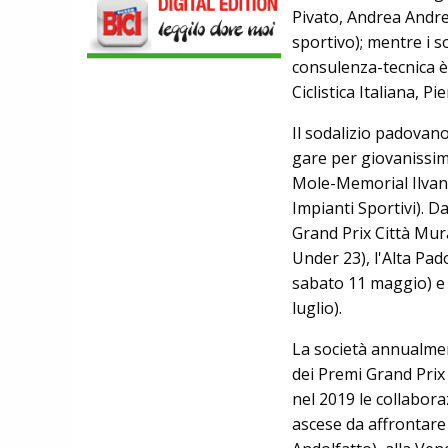
Pivato, Andrea Andre
MODERNO: SCARICA L'E-BOOK
GRATUITO DI ETHICSPORT
sportivo); mentre i s
consulenza-tecnica è 
Ciclistica Italiana, P
Il sodalizio padovano
gare per giovanissi
Mole-Memorial Ilvano
Impianti Sportivi). 
Grand Prix Città Mur
Under 23), l'Alta Pad
sabato 11 maggio) e 
luglio).
La società annualmen
dei Premi Grand Prix
nel 2019 le collabora
ascese da affrontare