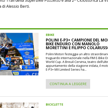
eto Trail della Superbike Pozzetto e alla 2^ Ciclostorica La Vi
 di Alessio Berti.
EBIKE
POLINI E-P3+ CAMPIONE DEL MO
BIKE ENDURO CON MANOLO
MORETTINI E FILIPPO COLARUS
Polini Motori festeggia un altro straordinar
traguardo internazionale nella FIM E-Bike 
World Cup. A Breuil-Cervinia, teatro dell’ult
appuntamento della stagione iridata, il mot
E-P3+ MX Limited Series ha...
CONTINUA A LEGGERE
BICICLETTE