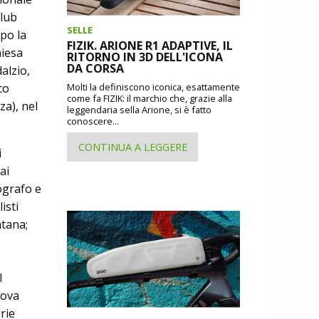
Club
SELLE
po la
FIZIK. ARIONE R1 ADAPTIVE, IL
hiesa
RITORNO IN 3D DELL'ICONA
DA CORSA
alzio,
co
Molti la definiscono iconica, esattamente
come fa FIZIK: il marchio che, grazie alla
za), nel
leggendaria sella Arione, si è fatto
conoscere...
CONTINUA A LEGGERE
i
ai
tografo e
isti
tana;
l
dova
rie