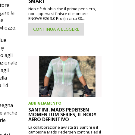
SMART
ttore
Non c'è dubbio che il primo pensiero,
gare la
non appena si finisce di montare
ENGWE E26 3.0 Pro (in circa 30...
ne
 Miozzo.
CONTINUA A LEGGERE
due
ny
o agli
azionale
agli
ella
a 14
ABBIGLIAMENTO
nsegna
SANTINI. MADS PEDERSEN
te anche
MOMENTUM SERIES, IL BODY
AERO DEFINITIVO
rie
La collaborazione avviata tra Santini e il
campione Mads Pedersen continua ed il