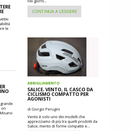
nei giorni...
TERE
RE
CONTINUA A LEGGERE
vette:
bilità
re le
ABBIGLIAMENTO
ER
SALICE. VENTO, IL CASCO DA
CINO
CICLISMO COMPATTO PER
AGONISTI
o grande
: on
di Giorgio Perugini
i Misano
Vento è solo uno dei modelli che
.
apprezziamo di più tra quelli prodotti da
Salice, merito di forme compatte e...