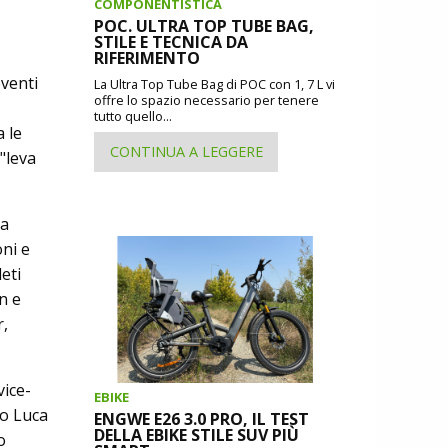
COMPONENTISTICA
POC. ULTRA TOP TUBE BAG,
STILE E TECNICA DA
RIFERIMENTO
venti
La Ultra Top Tube Bag di POC con 1, 7 L vi
offre lo spazio necessario per tenere
tutto quello...
 le
CONTINUA A LEGGERE
"leva
la
oni e
eti
n e
r,
ice-
EBIKE
io Luca
ENGWE E26 3.0 PRO, IL TEST
DELLA EBIKE STILE SUV PIÙ
o