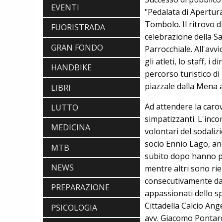
EVENTI
"Pedalata di Apertura
Tombolo. Il ritrovo 
FUORISTRADA
celebrazione della Sa
GRAN FONDO
Parrocchiale. All'avv
gli atleti, lo staff, i
HANDBIKE
percorso turistico di
piazzale dalla Mena a
LIBRI
Ad attendere la caro
LUTTO
simpatizzanti. L'incon
MEDICINA
volontari del sodaliz
socio Ennio Lago, anch
MTB
subito dopo hanno p
NEWS
mentre altri sono r
consecutivamente da 
PREPARAZIONE
EBIKE
appassionati dello sp
POLINI E-P3+ CAMPIONE DEL MONDO
Cittadella Calcio Ang
E-BIKE ENDURO CON MANOLO
PSICOLOGIA
MORETTINI E FILIPPO COLARUSSO
avv. Giacomo Pontaro