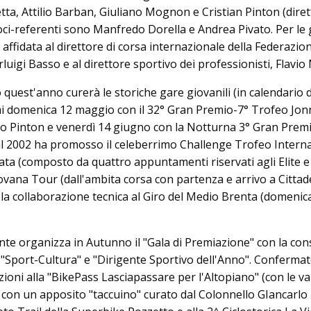
tta, Attilio Barban, Giuliano Mognon e Cristian Pinton (dire
oci-referenti sono Manfredo Dorella e Andrea Pivato. Per le 
affidata al direttore di corsa internazionale della Federazio
ierluigi Basso e al direttore sportivo dei professionisti, Flavio
 quest'anno curerà le storiche gare giovanili (in calendario 
mi domenica 12 maggio con il 32° Gran Premio-7° Trofeo Jon
 Pinton e venerdì 14 giugno con la Notturna 3° Gran Premi
Dal 2002 ha promosso il celeberrimo Challenge Trofeo Intern
ata (composto da quattro appuntamenti riservati agli Elite e 
ovana Tour (dall'ambita corsa con partenza e arrivo a Cittad
la collaborazione tecnica al Giro del Medio Brenta (domenic
te organizza in Autunno il "Gala di Premiazione" con la co
 "Sport-Cultura" e "Dirigente Sportivo dell'Anno". Conferma
zioni alla "BikePass Lasciapassare per l'Altopiano" (con le va
 con un apposito "taccuino" curato dal Colonnello GIancarlo