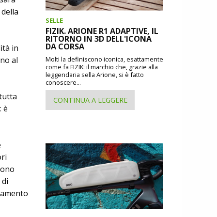
 della
SELLE
FIZIK. ARIONE R1 ADAPTIVE, IL
RITORNO IN 3D DELL'ICONA
DA CORSA
ità in
ino al
Molti la definiscono iconica, esattamente
come fa FIZIK: il marchio che, grazie alla
leggendaria sella Arione, si è fatto
conoscere...
tutta
CONTINUA A LEGGERE
: è
e
ori
evono
 di
liamento