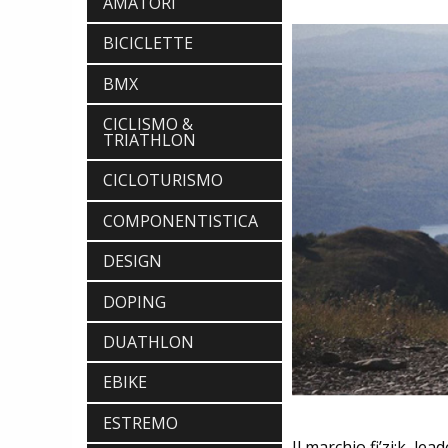
AMATORI
BICICLETTE
BMX
CICLISMO &
TRIATHLON
CICLOTURISMO
COMPONENTISTICA
DESIGN
DOPING
DUATHLON
EBIKE
ESTREMO
Il marchio fi’zi:k, le