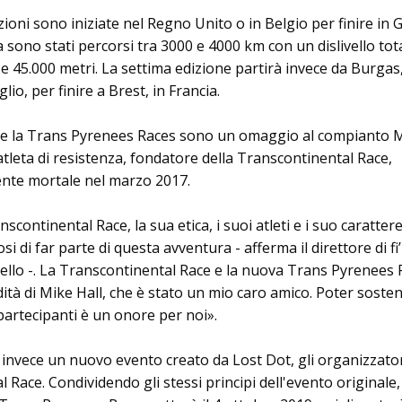
zioni sono iniziate nel Regno Unito o in Belgio per finire in 
a sono stati percorsi tra 3000 e 4000 km con un dislivello tot
 45.000 metri. La settima edizione partirà invece da Burgas,
glio, per finire a Brest, in Francia.
 e la Trans Pyrenees Races sono un omaggio al compianto 
atleta di resistenza, fondatore della Transcontinental Race,
dente mortale nel marzo 2017.
nscontinental Race, la sua etica, i suoi atleti e i suo carattere
 di far parte di questa avventura - afferma il direttore di fi’
llo -. La Transcontinental Race e la nuova Trans Pyrenees 
ità di Mike Hall, che è stato un mio caro amico. Poter soste
partecipanti è un onore per noi».
 invece un nuovo evento creato da Lost Dot, gli organizzator
Race. Condividendo gli stessi principi dell'evento originale,