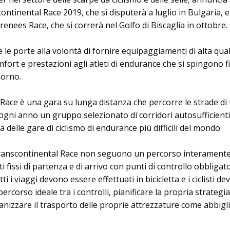
ntinental Race 2019, che si disputerà a luglio in Bulgaria, e
nees Race, che si correrà nel Golfo di Biscaglia in ottobre.
pre le porte alla volontà di fornire equipaggiamenti di alta qual
mfort e prestazioni agli atleti di endurance che si spingono f
iorno.
Race è una gara su lunga distanza che percorre le strade di 
ogni anno un gruppo selezionato di corridori autosufficienti
delle gare di ciclismo di endurance più difficili del mondo.
 Transcontinental Race non seguono un percorso interament
ti fissi di partenza e di arrivo con punti di controllo obbligat
ti i viaggi devono essere effettuati in bicicletta e i ciclisti d
ercorso ideale tra i controlli, pianificare la propria strategia
anizzare il trasporto delle proprie attrezzature come abbig