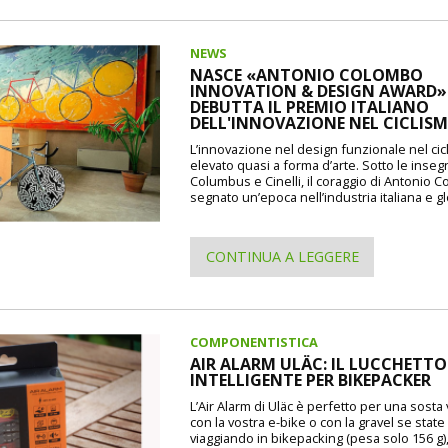
NEWS
NASCE «ANTONIO COLOMBO
INNOVATION & DESIGN AWARD»: 
DEBUTTA IL PREMIO ITALIANO
DELL'INNOVAZIONE NEL CICLIS
L’innovazione nel design funzionale nel cic
elevato quasi a forma d’arte. Sotto le inseg
Columbus e Cinelli, il coraggio di Antonio 
segnato un’epoca nell’industria italiana e gl
CONTINUA A LEGGERE
COMPONENTISTICA
AIR ALARM ULÄC: IL LUCCHETTO
INTELLIGENTE PER BIKEPACKER
L’Air Alarm di Uläc è perfetto per una sosta
con la vostra e-bike o con la gravel se state
viaggiando in bikepacking (pesa solo 156 g)