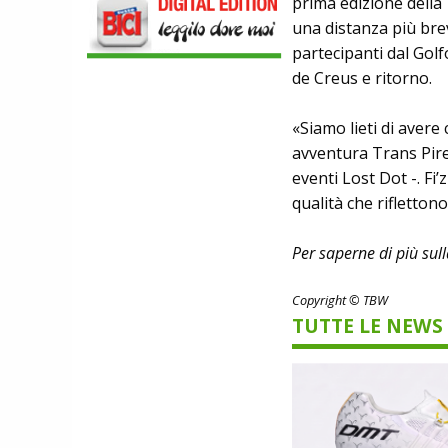
prima edizione della 
SCARPE
una distanza più bre
DMT. TADEJ POGACAR, LA MAGLIA
partecipanti dal Golfo
GIALLA E UNA SPECIAL EDITION DELLA
POGI'S SUPERLIGHT
de Creus e ritorno.
COMPONENTISTICA
ULAC. COURSIER JAGER 3L, LA BORSA
«Siamo lieti di avere
AL MANUBRIO LEGGERA ED
ECONOMICA
avventura Trans Pire
ABBIGLIAMENTO
eventi Lost Dot -. Fi’
NALINI. APPUNTAMENTO A IBF PER
qualità che riflettono
SCOPRIRE IL PRIMO PANTALONCINO
CON AIRBAG INTEGRATO
BICICLETTE
Per saperne di più sul
LOOK. LA NUOVA 785 HUEZ RS,
LEGGEREZZA ASSOLUTA E CARATTERE
PER DOMINARE LE VETTE PIU' DURE
Copyright © TBW
TUTTE LE NEWS