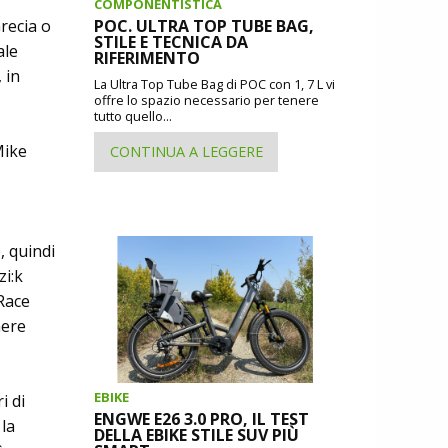
COMPONENTISTICA
POC. ULTRA TOP TUBE BAG,
Grecia o
STILE E TECNICA DA
ale
RIFERIMENTO
 in
La Ultra Top Tube Bag di POC con 1, 7 L vi
offre lo spazio necessario per tenere
tutto quello...
Mike
CONTINUA A LEGGERE
, quindi
zi:k
Race
nere
EBIKE
i di
ENGWE E26 3.0 PRO, IL TEST
 la
DELLA EBIKE STILE SUV PIÙ