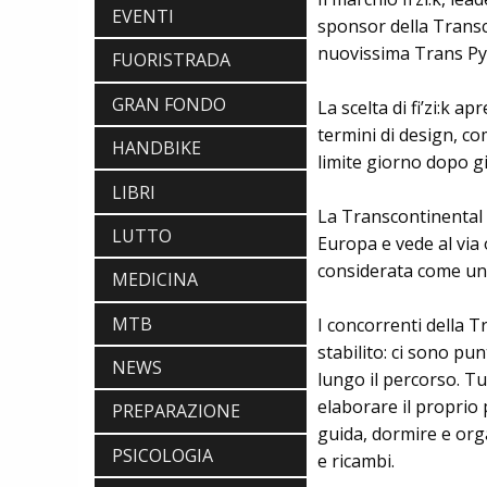
EVENTI
sponsor della Transco
nuovissima Trans Pyre
FUORISTRADA
GRAN FONDO
La scelta di fi’zi:k a
termini di design, co
HANDBIKE
limite giorno dopo g
LIBRI
SCARPE
La Transcontinental 
DMT. TADEJ POGACAR, LA MAGLIA
LUTTO
Europa e vede al via 
GIALLA E UNA SPECIAL EDITION DELLA
considerata come una 
POGI'S SUPERLIGHT
MEDICINA
COMPONENTISTICA
ULAC. COURSIER JAGER 3L, LA BORSA
MTB
I concorrenti della
AL MANUBRIO LEGGERA ED
stabilito: ci sono pun
ECONOMICA
NEWS
ABBIGLIAMENTO
lungo il percorso. Tut
NALINI. APPUNTAMENTO A IBF PER
elaborare il proprio p
PREPARAZIONE
SCOPRIRE IL PRIMO PANTALONCINO
guida, dormire e org
CON AIRBAG INTEGRATO
BICICLETTE
PSICOLOGIA
e ricambi.
LOOK. LA NUOVA 785 HUEZ RS,