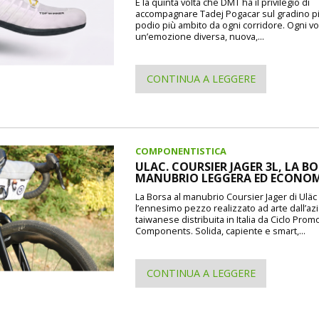
È la quinta volta che DMT ha il privilegio di
accompagnare Tadej Pogacar sul gradino pi
podio più ambito da ogni corridore. Ogni vo
un’emozione diversa, nuova,...
CONTINUA A LEGGERE
COMPONENTISTICA
ULAC. COURSIER JAGER 3L, LA B
MANUBRIO LEGGERA ED ECONO
La Borsa al manubrio Coursier Jager di Uläc d
l’ennesimo pezzo realizzato ad arte dall’a
taiwanese distribuita in Italia da Ciclo Prom
Components. Solida, capiente e smart,...
CONTINUA A LEGGERE