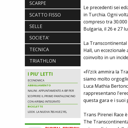
LEGGEREZZA ASSOLUTA E CARATTERE
SCARPE
PER DOMINARE LE VETTE PIU' DURE
Le precedenti sei edi
in Turchia. Ogni volt
SCATTO FISSO
compreso tra 30.000 e
SELLE
Bulgaria, il 26 e 27 lu
SCARPE
DMT. TADEJ POGACAR, LA MAGLIA
SOCIETA'
GIALLA E UNA SPECIAL EDITION DELLA
La Transcontinental
POGI'S SUPERLIGHT
TECNICA
Hall, un eccezionale 
COMPONENTISTICA
ULAC. COURSIER JAGER 3L, LA BORSA
coinvolto in un inci
TRIATHLON
AL MANUBRIO LEGGERA ED
ECONOMICA
«Fi’zi:k ammira la Tra
ABBIGLIAMENTO
I PIU' LETTI
NALINI. APPUNTAMENTO A IBF PER
siamo molto orgogliosi
SCOPRIRE IL PRIMO PANTALONCINO
Luca Mathia Bertonce
CON AIRBAG INTEGRATO
rappresentano l'ered
BICICLETTE
LOOK. LA NUOVA 785 HUEZ RS,
questa gara e i suoi 
LEGGEREZZA ASSOLUTA E CARATTERE
PER DOMINARE LE VETTE PIU' DURE
Trans Pirenei Race è
The Transcontinental 