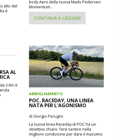
body Aero della nuova Mads Pedersen
ù alto del
Momentum...
lta è
CONTINUA A LEGGERE
ORSA AL
MICA
a 3 litri è
zienda
ABBIGLIAMENTO
o
POC. RACEDAY, UNA LINEA
NATA PER L'AGONISMO
di Giorgio Perugini
La nuova linea Raceday di POC ha un
obiettivo chiaro: farvi sentire nella
migliore condizione per dare il massimo