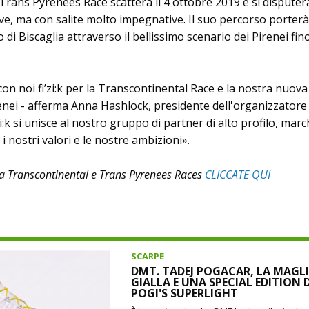
Trans Pyrenees Race scatterà il 4 ottobre 2019 e si disputer
ve, ma con salite molto impegnative. Il suo percorso porterà
 di Biscaglia attraverso il bellissimo scenario dei Pirenei fin
 con noi fi’zi:k per la Transcontinental Race e la nostra nuova
nei - afferma Anna Hashlock, presidente dell'organizzatore 
zi:k si unisce al nostro gruppo di partner di alto profilo, march
 i nostri valori e le nostre ambizioni».
la Transcontinental e Trans Pyrenees Races
CLICCATE QUI
SCARPE
DMT. TADEJ POGACAR, LA MAGL
GIALLA E UNA SPECIAL EDITION 
POGI'S SUPERLIGHT