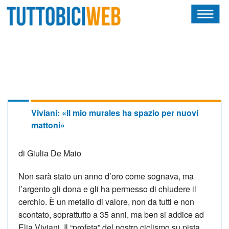
HOME
RIVISTA
SQUADRE
ATLETI
Viviani: «Il mio murales ha spazio per nuovi
mattoni»
CALENDARIO
di Giulia De Maio
OSCAR
Non sarà stato un anno d’oro come sognava, ma
ALBI D'ORO
l’argento gli dona e gli ha permesso di chiudere il
cerchio. È un me­tallo di valore, non da tutti e non
scontato, soprattutto a 35 anni, ma ben si addice ad
NEWSLETTER
Elia Viviani. Il “profeta” del nostro ci­clismo su pista,