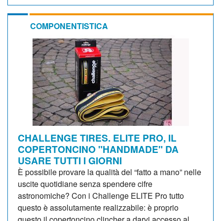
COMPONENTISTICA
CHALLENGE TIRES. ELITE PRO, IL
COPERTONCINO "HANDMADE" DA
USARE TUTTI I GIORNI
È possibile provare la qualità del “fatto a mano” nelle
uscite quotidiane senza spendere cifre
astronomiche? Con i Challenge ELITE Pro tutto
questo è assolutamente realizzabile: è proprio
questo il copertoncino clincher a darvi accesso al