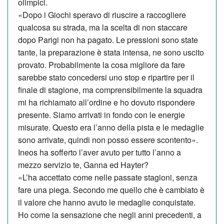
olimpici.
«Dopo i Giochi speravo di riuscire a raccogliere
qualcosa su strada, ma la scelta di non staccare
dopo Parigi non ha pagato. Le pressioni sono state
tante, la preparazione è stata intensa, ne sono uscito
provato. Pro­ba­bil­mente la cosa migliore da fare
sarebbe stato concedersi uno stop e ripartire per il
finale di stagione, ma comprensibilmente la squadra
mi ha richiamato all’ordine e ho dovuto rispondere
presente. Siamo arrivati in fondo con le energie
misurate. Questo era l’anno della pista e le medaglie
sono arrivate, quindi non posso essere scontento».
Ineos ha sofferto l’aver avuto per tutto l’anno a
mezzo servizio te, Ganna ed Hayter?
«L’ha ac­cettato come nelle passate sta­gioni, senza
fa­re una piega. Se­condo me quello che è cambiato è
il valore che hanno avuto le medaglie conquistate.
Ho come la sen­sazione che negli anni precedenti, a