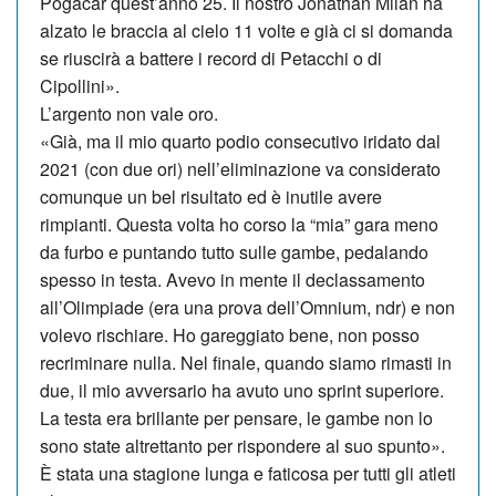
Pogacar quest’anno 25. Il nostro Jonathan Milan ha
alzato le braccia al cielo 11 volte e già ci si domanda
se riuscirà a battere i record di Petacchi o di
Cipollini».
L’argento non vale oro.
«Già, ma il mio quarto podio consecutivo iridato dal
2021 (con due ori) nel­l’eliminazione va considerato
co­mun­que un bel risultato ed è inutile avere
rimpianti. Questa volta ho corso la “mia” gara meno
da furbo e puntando tutto sulle gambe, pedalando
spesso in testa. Avevo in mente il declassamento
all’Olimpiade (era una prova dell’Om­nium, ndr) e non
volevo rischiare. Ho gareggiato bene, non posso
recriminare nulla. Nel finale, quando siamo rimasti in
due, il mio avversario ha avuto uno sprint superiore.
La testa era brillante per pensare, le gambe non lo
sono sta­te altrettanto per rispondere al suo spunto».
È stata una stagione lunga e faticosa per tutti gli atleti