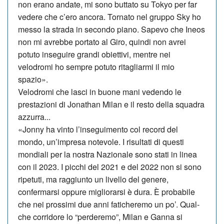
non erano andate, mi sono buttato su Tokyo per far
vedere che c’ero ancora. Tornato nel gruppo Sky ho
messo la strada in secondo piano. Sapevo che Ineos
non mi avrebbe portato al Giro, quindi non avrei
potuto inseguire grandi obiettivi, mentre nei
velodromi ho sempre potuto ritagliarmi il mio
spazio».
Velodromi che lasci in buone mani vedendo le
prestazioni di Jonathan Milan e il resto della squadra
azzurra...
«Jonny ha vinto l’inseguimento col re­cord del
mondo, un’impresa notevole. I risultati di questi
mondiali per la no­stra Nazionale sono stati in linea
con il 2023. I picchi del 2021 e del 2022 non si sono
ripetuti, ma raggiunto un livello del genere,
confermarsi oppure migliorarsi è dura. È probabile
che nei prossimi due anni faticheremo un po’. Qual­
che corridore lo “perderemo”, Mi­lan e Ganna si