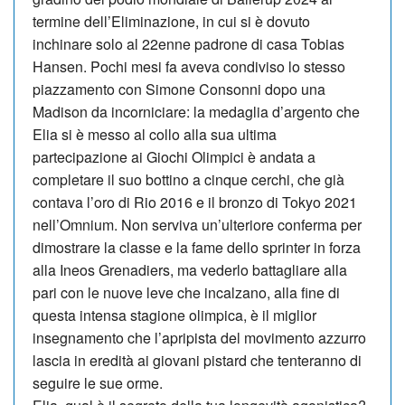
termine dell’Eliminazione, in cui si è dovuto
inchinare solo al 22enne padrone di ca­sa Tobias
Hansen. Pochi mesi fa aveva condiviso lo stesso
piazzamento con Simone Consonni dopo una
Madison da incorniciare: la medaglia d’argento che
Elia si è messo al collo alla sua ultima
partecipazione ai Giochi Olimpici è andata a
completare il suo bottino a cinque cerchi, che già
contava l’oro di Rio 2016 e il bronzo di Tokyo 2021
nell’Omnium. Non serviva un’ulteriore conferma per
dimostrare la classe e la fame dello sprinter in forza
alla Ineos Gre­nadiers, ma vederlo battagliare alla
pari con le nuove leve che incalzano, al­la fine di
questa intensa stagione olimpica, è il miglior
insegnamento che l’apripista del movimento azzurro
lascia in eredità ai giovani pistard che tenteranno di
seguire le sue orme.