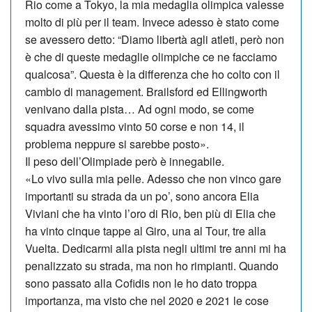
Rio come a Tokyo, la mia medaglia olimpica valesse
molto di più per il team. Invece adesso è stato come
se avessero det­to: “Diamo libertà agli atleti, però non
è che di queste medaglie olimpiche ce ne facciamo
qualcosa”. Questa è la differenza che ho colto con il
cambio di management. Brailsford ed Ellin­gworth
venivano dalla pista… Ad ogni modo, se come
squadra avessimo vinto 50 corse e non 14, il
problema neppure si sarebbe posto».
Il peso dell’Olimpiade però è innegabile.
«Lo vivo sulla mia pelle. Adesso che non vinco gare
importanti su strada da un po’, sono ancora Elia
Viviani che ha vinto l’oro di Rio, ben più di Elia che
ha vinto cinque tappe al Giro, una al Tour, tre alla
Vuelta. Dedicarmi alla pista negli ultimi tre anni mi ha
penalizzato su strada, ma non ho rimpianti. Quando
sono passato alla Cofidis non le ho dato troppa
importanza, ma visto che nel 2020 e 2021 le cose