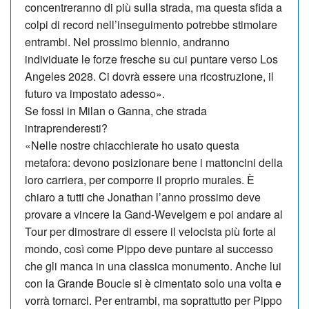
concentreranno di più sulla strada, ma questa sfida a
colpi di re­cord nell’inseguimento po­trebbe stimolare
entrambi. Nel prossimo biennio, andranno
individuate le forze fresche su cui puntare verso Los
An­geles 2028. Ci dovrà essere una ricostruzione, il
futuro va impostato adesso».
Se fossi in Milan o Ganna, che strada
intraprenderesti?
«Nelle nostre chiacchierate ho usato questa
metafora: devono posizionare bene i mattoncini della
loro carriera, per comporre il proprio murales. È
chiaro a tutti che Jonathan l’anno prossimo deve
provare a vincere la Gand-Wevelgem e poi andare al
Tour per di­mostrare di essere il velocista più forte al
mondo, così come Pip­po deve puntare al successo
che gli manca in una classica monumento. Anche lui
con la Grande Boucle si è cimentato solo una volta e
vorrà tornarci. Per entrambi, ma soprattutto per Pippo