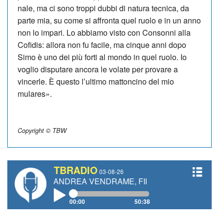
nale, ma ci sono troppi dubbi di natura tecnica, da
parte mia, su come si affronta quel ruolo e in un anno
non lo impari. Lo abbiamo visto con Con­sonni alla
Cofidis: allora non fu facile, ma cinque anni dopo
Simo è uno dei più forti al mondo in quel ruolo. Io
voglio disputare ancora le volate per provare a
vincerle. È questo l’ultimo mattoncino del mio
mulares».
Copyright © TBW
TBRADIO
03-08-26
TI, ANDREA VENDRAME, FILIPPO FIORELLI
00:00
50:38