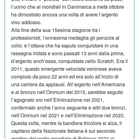
l’uomo che ai mondiali in Dani­marca a metà ottobre
ha dimostrato ancora una volta di avere l’argento
vivo addosso.
Alla fine della sua 15esima stagione tra i
professionisti, l’ennesima medaglia gli penzola al
collo: è l’ottava che ha saputo conquistare in una
rassegna iridata e sono passati 13 anni dalla prima,
d’argento anch’essa, conquistata nello Scratch. Era il
2011, questo emergente ve­locista veronese aveva
compiuto da poco 22 anni ed era solo all’inizio di
una carriera da ap­plau­si. All’argento nell’Americana
e al bronzo nell’Om­nium del 2015, sarebbe seguito
l’agognato oro nell’Eliminazio­ne nel 2021,
confermato anche l’anno se­guente e al­tri due bronzi,
nell’Omnium nel 2021 e nell’Elimina­zione nel 2023.
Questa vol­ta, mentre la bandiera tricolore si alza, il
capitano della Nazionale Italiana è sul secondo
gradino del po­dio mondiale di Ballerup 2024 al