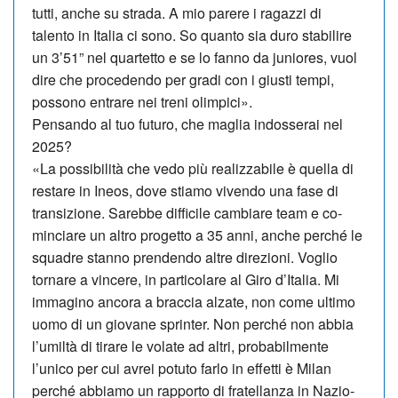
tutti, anche su strada. A mio parere i ragazzi di
talento in Italia ci sono. So quanto sia duro stabilire
un 3’51” nel quartetto e se lo fanno da juniores, vuol
dire che procedendo per gradi con i giusti tempi,
possono entrare nei treni olimpici».
Pensando al tuo futuro, che maglia indosserai nel
2025?
«La possibilità che vedo più realizzabile è quella di
restare in Ineos, dove stiamo vi­vendo una fase di
transizione. Sarebbe difficile cambiare team e co­
minciare un altro progetto a 35 anni, anche perché le
squadre stanno prendendo altre direzioni. Voglio
tornare a vincere, in particolare al Giro d’Italia. Mi
immagino ancora a braccia alzate, non come ultimo
uomo di un giovane sprinter. Non perché non abbia
l’umiltà di tirare le volate ad altri, probabilmente
l’unico per cui avrei potuto farlo in effetti è Milan
perché abbiamo un rapporto di fratellanza in Nazio­