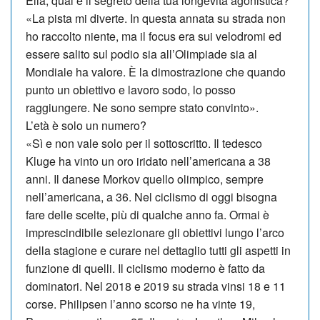
Elia, qual è il segreto della tua longevità agonistica?
«La pista mi diverte. In questa annata su strada non
ho raccolto niente, ma il focus era sui velodromi ed
essere sa­lito sul podio sia all’Olimpiade sia al
Mondiale ha valore. È la dimostrazione che quando
punto un obiettivo e lavoro sodo, lo posso
raggiungere. Ne sono sempre stato convinto».
L’età è solo un numero?
«Sì e non vale solo per il sottoscritto. Il tedesco
Kluge ha vinto un oro iridato nell’americana a 38
anni. Il danese Morkov quello olimpico, sempre
nell’americana, a 36. Nel ciclismo di oggi bisogna
fare delle scelte, più di qualche anno fa. Ormai è
imprescindibile selezionare gli obiettivi lungo l’arco
della stagione e curare nel dettaglio tutti gli aspetti in
funzione di quelli. Il ciclismo moderno è fatto da
dominatori. Nel 2018 e 2019 su strada vinsi 18 e 11
cor­se. Philipsen l’anno scorso ne ha vinte 19,