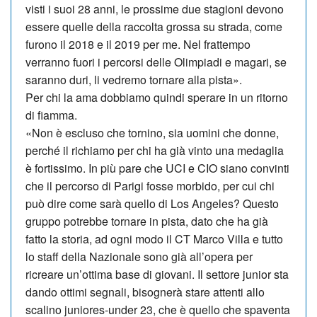
visti i suoi 28 anni, le prossime due stagioni devono
essere quelle della raccolta grossa su strada, come
furono il 2018 e il 2019 per me. Nel frattempo
verranno fuori i percorsi delle Olim­piadi e magari, se
saranno duri, li ve­dremo tornare alla pista».
Per chi la ama dobbiamo quindi sperare in un ritorno
di fiamma.
«Non è escluso che tornino, sia uomini che donne,
perché il richiamo per chi ha già vinto una medaglia
è fortissimo. In più pare che UCI e CIO siano convinti
che il percorso di Parigi fosse mor­bido, per cui chi
può dire come sarà quello di Los Angeles? Questo
gruppo potrebbe tornare in pista, dato che ha già
fatto la storia, ad ogni modo il CT Marco Villa e tutto
lo staff della Nazionale sono già all’opera per
ricreare un’ottima base di giovani. Il settore junior sta
dando ottimi segnali, bisognerà stare attenti allo
scalino juniores-under 23, che è quello che spaventa