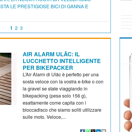
STA LE PRESTIGIOSE BICI DI GANNA E
1
2
3
AIR ALARM ULÄC: IL
LUCCHETTO INTELLIGENTE
PER BIKEPACKER
L’Air Alarm di Uläc è perfetto per una
sosta veloce con la vostra e-bike o con
la gravel se state viaggiando in
bikepacking (pesa solo 156 g),
esattamente come capita con i
bloccadisco che siamo soliti utilizzare
sulle moto. Veloce,...