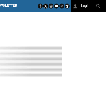
Login
EWSLETTER
 POEL SUI CAMPI ELISI! POGAČAR NELLA STORIA
L TAPPONE DEI TAPPONI
DEJ IN UNA TAPPA PAZZESCA
ETTE INCORONA CARAPAZ
O DI PHILIPSEN SU SCHMID E KOOIJ