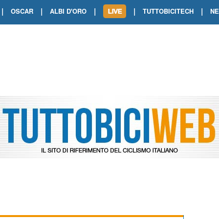
|
|
|
|
|
OSCAR
ALBI D'ORO
TUTTOBICITECH
N
TOUR DE FRANCE. SHOW DI VAN DER
TOUR DE FRANCE. CARAPAZ FIRMA I
TOUR DE FRANCE. POKERISSIMO TA
TOUR DE FRANCE. ORCIERES-MERL
TOUR DE FRANCE. A VOIRON TRIONF