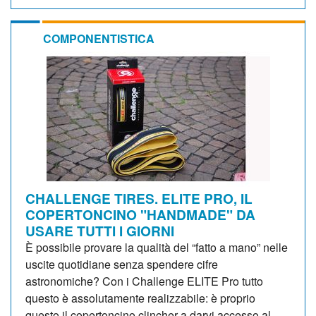
COMPONENTISTICA
CHALLENGE TIRES. ELITE PRO, IL
COPERTONCINO "HANDMADE" DA
USARE TUTTI I GIORNI
È possibile provare la qualità del “fatto a mano” nelle
uscite quotidiane senza spendere cifre
astronomiche? Con i Challenge ELITE Pro tutto
questo è assolutamente realizzabile: è proprio
questo il copertoncino clincher a darvi accesso al