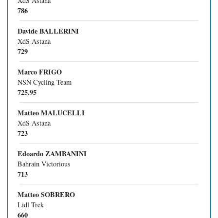
XdS Astana
786
Davide BALLERINI
XdS Astana
729
Marco FRIGO
NSN Cycling Team
725.95
Matteo MALUCELLI
XdS Astana
723
Edoardo ZAMBANINI
Bahrain Victorious
713
Matteo SOBRERO
Lidl Trek
660