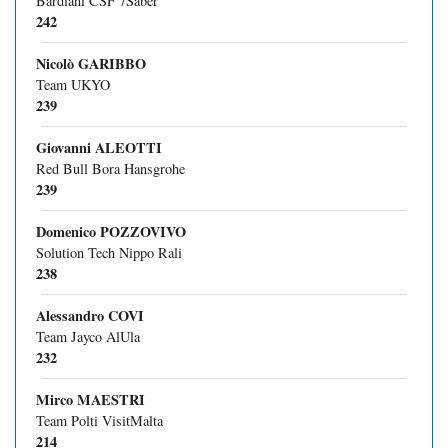
Bardiani CSF 7Saber
242
Nicolò GARIBBO
Team UKYO
239
Giovanni ALEOTTI
Red Bull Bora Hansgrohe
239
Domenico POZZOVIVO
Solution Tech Nippo Rali
238
Alessandro COVI
Team Jayco AlUla
232
Mirco MAESTRI
Team Polti VisitMalta
214