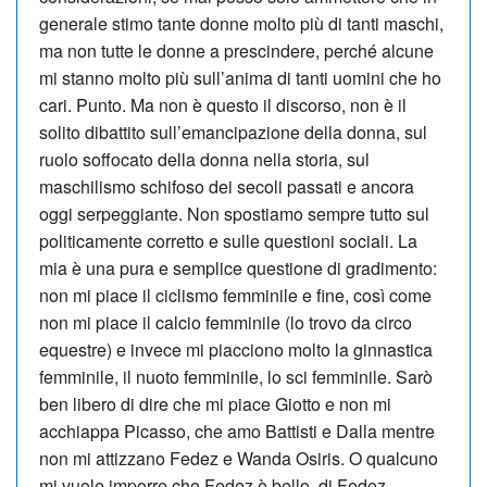
generale stimo tante donne molto più di tanti ma­schi,
ma non tutte le donne a prescindere, perché alcune
mi stanno molto più sull’anima di tanti uomini che ho
cari. Punto. Ma non è questo il discorso, non è il
solito dibattito sull’emancipazione della donna, sul
ruolo soffocato del­la donna nella storia, sul
maschilismo schifoso dei secoli passati e ancora
oggi serpeggiante. Non spostiamo sempre tutto sul
politicamente cor­retto e sulle questioni so­ciali. La
mia è una pura e semplice questione di gradimento:
non mi piace il ciclismo femminile e fine, così come
non mi piace il calcio femminile (lo trovo da circo
equestre) e invece mi piacciono molto la ginnastica
femminile, il nuoto femminile, lo sci femminile. Sarò
ben libero di dire che mi piace Giotto e non mi
acchiappa Picasso, che amo Battisti e Dalla mentre
non mi attizzano Fedez e Wanda Osiris. O qualcuno
mi vuole imporre che Fedez è bello, di Fedez