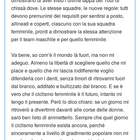
dimostrano di aver visto l’ultima tappa del Tour di
chissà dove. Le stesse squadre, le nuove regole: tutti
de­vono premunirsi dei requisiti per sentirsi a posto,
allineati e coperti, ciascuno con la sua squadra
femminile, pronti a dimostrare la stessa attenzione
per il team maschile e per quello femminile.
Va bene, so com’è il mondo là fuori, ma non mi
adeguo. Al­meno la libertà di scegliere quello che mi
piace e quello che mi lascia indifferente voglio
difenderla con i denti, senza timori di ritrovarmi fuori
dal branco, additato e bullizzato dal branco. E se è
vero che il ciclismo femminile è il futuro, intanto mi
tengo il presente. Però lo dico chiaro: se un giorno mi
ritroverò a divertirmi davanti alle corse delle donne,
sarò ben lieto di ammetterlo. Sempre che quel giorno
il ciclismo femminile esista ancora, perché
sinceramente a livello di gradimento popolare non mi