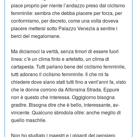
piace proprio per niente l’andazzo preso dal ciclismo
femminile: sembra che debba piacere per forza, per
conformismo, per decreto, come una volta doveva
piacere mettersi sotto Pa­lazzo Venezia a sentire i
berci del megalomane.
Ma diciamoci la ve­ri­tà, senza timori di essere fuori
linea: c’è un clima finto e artefatto, un clima di
cartapesta. Tutti parlano bene del ciclismo fem­minile,
tutti adorano il ci­clismo femminile. Il che mi fa
chiedere dove siano stati tutti fino a vent’anni fa, visto
che le donne corrono da Alfon­si­na Strada. Eppure
non è questo che interessa. Oggigiorno bisogna
gradire. Bisogna dire che è bello, interessante, av­
vincente. Qualcuno sbrodola oltre: anche meglio di
quello maschile.
Non ho studiato i maestri e i giganti del pensiero