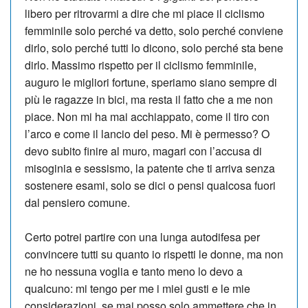
libero per ritrovarmi a dire che mi piace il ciclismo
femminile solo perché va detto, solo perché conviene
dirlo, solo perché tutti lo dicono, solo perché sta be­ne
dirlo. Massimo rispetto per il ciclismo femminile,
auguro le migliori fortune, speriamo siano sempre di
più le ragazze in bici, ma resta il fatto che a me non
piace. Non mi ha mai acchiappato, come il tiro con
l’arco e come il lancio del pe­so. Mi è permesso? O
devo subito finire al muro, magari con l’accusa di
misoginia e sessismo, la patente che ti ar­riva senza
sostenere esami, solo se dici o pensi qualcosa fuori
dal pensiero comune.
Certo potrei partire con una lunga autodifesa per
convincere tutti su quanto io rispetti le donne, ma non
ne ho nessuna voglia e tanto meno lo devo a
qualcuno: mi tengo per me i miei gusti e le mie
considerazioni, se mai posso solo ammettere che in