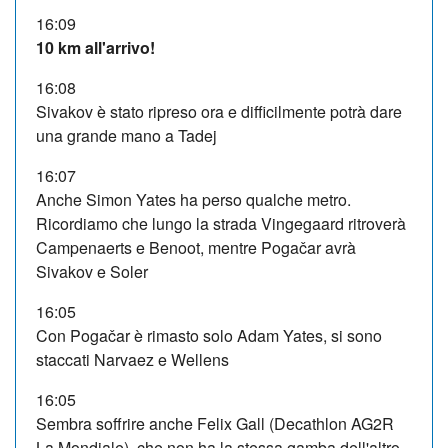
16:09
10 km all'arrivo!
16:08
Sivakov è stato ripreso ora e difficilmente potrà dare
una grande mano a Tadej
16:07
Anche Simon Yates ha perso qualche metro.
Ricordiamo che lungo la strada Vingegaard ritroverà
Campenaerts e Benoot, mentre Pogačar avrà
Sivakov e Soler
16:05
Con Pogačar è rimasto solo Adam Yates, si sono
staccati Narvaez e Wellens
16:05
Sembra soffrire anche Felix Gall (Decathlon AG2R
La Mondiale), che non ha la stessa gamba dell'altro