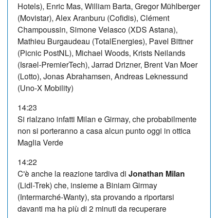
Hotels), Enric Mas, William Barta, Gregor Mühlberger
(Movistar), Alex Aranburu (Cofidis), Clément
Champoussin, Simone Velasco (XDS Astana),
Mathieu Burgaudeau (TotalEnergies), Pavel Bittner
(Picnic PostNL), Michael Woods, Krists Neilands
(Israel-PremierTech), Jarrad Drizner, Brent Van Moer
(Lotto), Jonas Abrahamsen, Andreas Leknessund
(Uno-X Mobility)
14:23
Si rialzano infatti Milan e Girmay, che probabilmente
non si porteranno a casa alcun punto oggi in ottica
Maglia Verde
14:22
C'è anche la reazione tardiva di
Jonathan Milan
(Lidl-Trek) che, insieme a Biniam Girmay
(Intermarché-Wanty), sta provando a riportarsi
davanti ma ha più di 2 minuti da recuperare