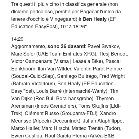
Tra questi il più vicino in classifica generale (non
diciamo pericoloso, perché per Pogačar l'unico da
tenere d'occhio è Vingegaard) è
Ben Healy
(EF
Education-EasyPost), 10° a 18'26"
14:29
Aggiornamento,
sono 36 davanti
: Pavel Sivakov,
Marc Soler (UAE Team Emirates-XRG), Tiesj Benoot,
Victor Campenarts (Visma | Lease a Bike), Pascal
Eenkhoorn, Ilan Van Wilder, Valentin Paret-Peintre
(Soudal-QuickStep), Santiago Buitrago, Fred Wright
(Bahrain Victorious), Ben Healy (EF Education-
EasyPost), Louis Barré (Intermarché-Wanty), Tim
Van Dijke (Red Bull-Bora-hansgrohe), Thymen
Arensman (Ineos Grenadiers), Toms Skujins (Lidl-
Trek), Clément Russo (Groupama-FDJ), Xandro
Meurisse (Alpecin-Deceuninck), Julian Alaphilippe,
Marco Haller, Marc Hirschi, Matteo Trentin (Tudor),
Ewen Costiou, Raul Garcia Pierna (Arkéa-B&B