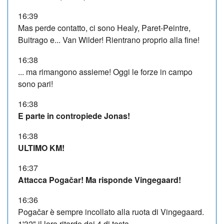
16:39
Mas perde contatto, ci sono Healy, Paret-Peintre,
Buitrago e... Van Wilder! Rientrano proprio alla fine!
16:38
... ma rimangono assieme! Oggi le forze in campo
sono pari!
16:38
E parte in contropiede Jonas!
16:38
ULTIMO KM!
16:37
Attacca Pogačar! Ma risponde Vingegaard!
16:36
Pogačar è sempre incollato alla ruota di Vingegaard.
1'32" il loro ritardo dai 4 di testa