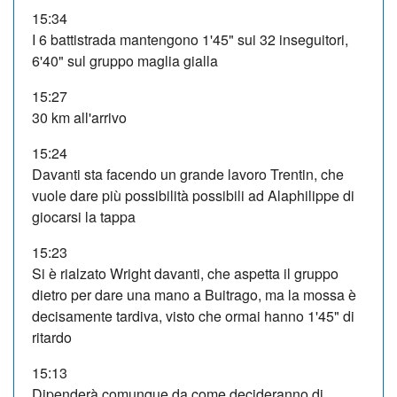
15:34
I 6 battistrada mantengono 1'45" sui 32 inseguitori,
6'40" sul gruppo maglia gialla
15:27
30 km all'arrivo
15:24
Davanti sta facendo un grande lavoro Trentin, che
vuole dare più possibilità possibili ad Alaphilippe di
giocarsi la tappa
15:23
Si è rialzato Wright davanti, che aspetta il gruppo
dietro per dare una mano a Buitrago, ma la mossa è
decisamente tardiva, visto che ormai hanno 1'45" di
ritardo
15:13
Dipenderà comunque da come decideranno di