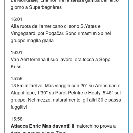
giorno a Superbagnères
16:01
Alla ruota dell'americano ci sono S.Yates e
Vingegaard, poi Pogačar. Sono rimasti in 20 nel
gruppo maglia gialla
16:01
Van Aert termina il suo lavoro, ora tocca a Sepp
Kuss!
15:59
13 km all'arrivo, Mas viaggia con 20" su Arensman e
Alaphilippe, 1'30" su Paret-Peintre e Healy, 5'48" sul
gruppo. Nel mezzo, naturalmente, gli altri 30 e passa
fuggitivi
15:58
Attacca Enric Mas davanti!
Il maiorchino prova a
dare un senso al suo Tour!