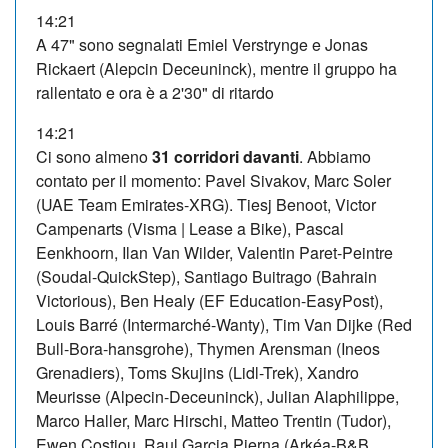
14:21
A 47" sono segnalati Emiel Verstrynge e Jonas
Rickaert (Alepcin Deceuninck), mentre il gruppo ha
rallentato e ora è a 2'30" di ritardo
14:21
Ci sono almeno
31 corridori davanti
. Abbiamo
contato per il momento: Pavel Sivakov, Marc Soler
(UAE Team Emirates-XRG). Tiesj Benoot, Victor
Campenarts (Visma | Lease a Bike), Pascal
Eenkhoorn, Ilan Van Wilder, Valentin Paret-Peintre
(Soudal-QuickStep), Santiago Buitrago (Bahrain
Victorious), Ben Healy (EF Education-EasyPost),
Louis Barré (Intermarché-Wanty), Tim Van Dijke (Red
Bull-Bora-hansgrohe), Thymen Arensman (Ineos
Grenadiers), Toms Skujins (Lidl-Trek), Xandro
Meurisse (Alpecin-Deceuninck), Julian Alaphilippe,
Marco Haller, Marc Hirschi, Matteo Trentin (Tudor),
Ewen Costiou, Raul Garcia Pierna (Arkéa-B&B