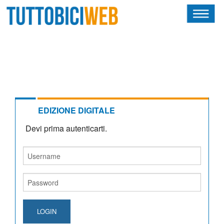
HOME
RIVISTA
SQUADRE
ATLETI
EDIZIONE DIGITALE
Devi prima autenticarti.
CALENDARIO
OSCAR
ALBI D'ORO
LOGIN
NEWSLETTER