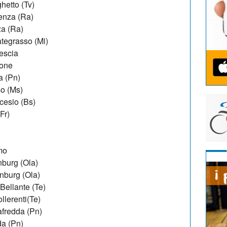
hetto (Tv)
aenza (Ra)
za (Ra)
tegrasso (Mi)
escia
none
a (Pn)
so (Ms)
cesio (Bs)
Fr)
mo
burg (Ola)
nburg (Ola)
Bellante (Te)
llerenti(Te)
afredda (Pn)
da (Pn)