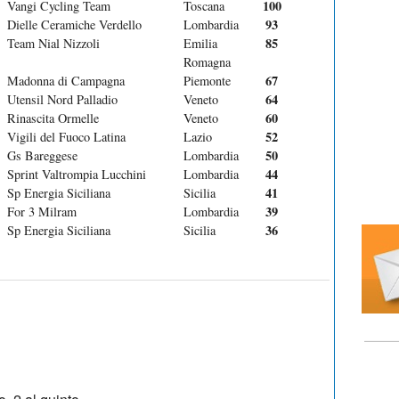
100
Vangi Cycling Team
Toscana
93
Dielle Ceramiche Verdello
Lombardia
85
Team Nial Nizzoli
Emilia
Romagna
67
Madonna di Campagna
Piemonte
64
Utensil Nord Palladio
Veneto
60
Rinascita Ormelle
Veneto
52
Vigili del Fuoco Latina
Lazio
50
Gs Bareggese
Lombardia
44
Sprint Valtrompia Lucchini
Lombardia
41
Sp Energia Siciliana
Sicilia
39
For 3 Milram
Lombardia
36
Sp Energia Siciliana
Sicilia