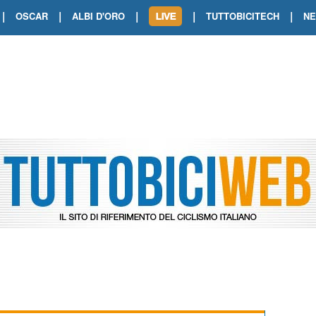
|
|
|
|
|
OSCAR
ALBI D'ORO
TUTTOBICITECH
N
TOUR DE FRANCE. SHOW DI VAN DER
TOUR DE FRANCE. CARAPAZ FIRMA I
TOUR DE FRANCE. POKERISSIMO TA
TOUR DE FRANCE. ORCIERES-MERL
TOUR DE FRANCE. A VOIRON TRIONF