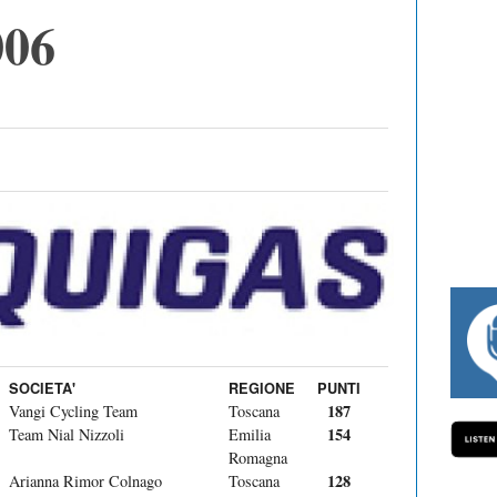
006
#334 CHARLY WEGELIUS, MAURO GIANETTI, ANDREA
SOCIETA'
REGIONE
PUNTI
187
Vangi Cycling Team
Toscana
154
Team Nial Nizzoli
Emilia
Romagna
128
Arianna Rimor Colnago
Toscana