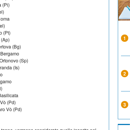
 (Pi)
l)
 Roma
el)
 (Pt)
1
 (Ap)
rtova (Bg)
i Bergamo
 Ortonovo (Sp)
randa (Is)
2
to
ergamo
i)
Basilicata
Vò (Pd)
3
ro Vò (Pd)