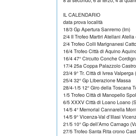
8 al secondo, 6 al terzo, 4 al quart
IL CALENDARIO
data prova località
18/3 Gp Apertura Sanremo (Im)
2/4 II Trofeo Martiri Atellani Atella
2/4 Trofeo Colli Marignanesi Catto
16/4 Trofeo Città di Aquino Aquino
16/4 47° Circuito Conche Cordign
17/4 25a Coppa Palazzolo Castroc
23/4 9° Tr. Città di Ivrea Valperga 
25/4 32° Gp Liberazione Massa
28/4-1/5 12° Giro della Toscana 
1/5 Trofeo Città di Manopello Spol
6/5 XXXV Città di Loano Loano (S
14/5 4° Memorial Cannarella Mon
14/5 9° Vicenza-Val d’Illasi Vicen
21/5 10° Gp dell’Arno Carnago (V
27/5 Trofeo Santa Rita crono Cast