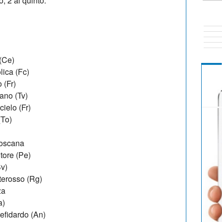
o, 2 al quinto.
 (Ce)
lica (Fc)
 (Fr)
ano (Tv)
ielo (Fr)
(To)
Toscana
tore (Pe)
v)
terosso (Rg)
za
a)
efidardo (An)