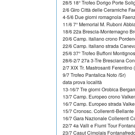
28/5 18° Trofeo Dorigo Porte Solig
2/6 Giro Città delle Ceramiche F
4-5/6 Due giorni romagnola Faen
11/6 7° Memorial M. Ruboni Abbia
18/6 22a Brescia-Montemagno Br
20/6 Camp. italiano crono Porde
22/6 Camp. italiano strada Canev
25/6 37° Trofeo Buffoni Montigno
28/6-2/7 27a 3-Tre Bresciana Con
2/7 XIX Tr. Mastrosanti Ferentino (
9/7 Trofeo Pantalica Noto /Sr)
data prova località
13-16/7 Tre giorni Orobica Berga
13/7 Camp. Europeo crono Valken
16/7 Camp. Europeo strada Valke
15/7 Cronosc. Collerenti-Bellante 
16/7 Gara Nazionale Collerenti Co
22/7 4a Valli e Fiumi Tour Fontan
23/7 Casut Cimolais Fontanafred