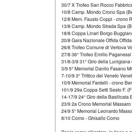
30/7 X Trofeo San Rocco Fabbrica
10/8 Camp. Mondo Crono Spa (Be
12/8 Mem. Fausto Coppi - crono
13/8 Camp. Mondo Strada Spa (B
18/8 Coppa Linari Borgo Buggiano
20/8 Gara Nazionale Offida Offida
26/8 Trofeo Comune di Vertova Ve
27/8 36° Trofeo Emilio Paganess
31/8-3/9 31° Giro della Lunigiana
3/9 5° Memorial Danilo Fasano Mi
7-10/9 3° Trittico del Veneto Vene
10/9 Memorial Fardelli - crono B
101/9 29a Coppa Setti Sesto F. (F
14-17/9 24° Giro della Basilicata 
23/9 2a Crono Memorial Massaro 
24/9 5° Memorial Leonardo Massa
8/10 Como - Ghisallo Como