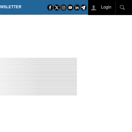
Login
EWSLETTER
 POEL SUI CAMPI ELISI! POGAČAR NELLA STORIA
L TAPPONE DEI TAPPONI
DEJ IN UNA TAPPA PAZZESCA
ETTE INCORONA CARAPAZ
O DI PHILIPSEN SU SCHMID E KOOIJ