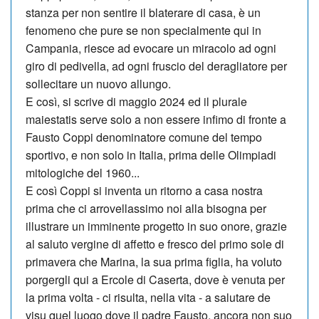
stanza per non sentire il blaterare di casa, è un
fenomeno che pu­re se non specialmente qui in
Campania, riesce ad evocare un miracolo ad ogni
giro di pedivella, ad ogni fruscio del deragliatore per
sollecitare un nuovo allungo.
E così, si scrive di maggio 2024 ed il plurale
maiestatis serve solo a non essere infimo di fronte a
Fausto Coppi denominatore comune del tempo
sportivo, e non solo in Italia, prima delle Olim­piadi
mitologiche del 1960...
E così Coppi si inventa un ri­torno a casa nostra
prima che ci arrovellassimo noi alla bisogna per
illustrare un im­minente progetto in suo onore, grazie
al saluto vergine di affetto e fresco del pri­mo sole di
primavera che Ma­rina, la sua prima figlia, ha voluto
porgergli qui a Er­cole di Caserta, dove è venuta per
la prima volta - ci ri­sulta, nella vita - a salutare de
visu quel luogo dove il pa­dre Fausto, ancora non suo