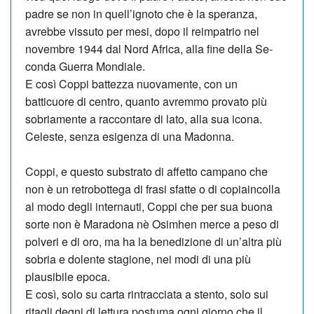
padre se non in quell’ignoto che è la speranza,
avrebbe vissuto per mesi, do­po il reimpatrio nel
novembre 1944 dal Nord Africa, alla fine della Se­
conda Guerra Mondiale.
E così Coppi battezza nuovamente, con un
batticuore di centro, quanto avremmo provato più
sobriamente a raccontare di lato, alla sua icona.
Celeste, senza esigenza di una Madonna.
Coppi, e questo substrato di affetto campano che
non è un retrobottega di frasi sfatte o di copiaincolla
al modo degli internauti, Coppi che per sua buona
sorte non è Mara­dona nè Osimhen merce a peso di
polveri e di oro, ma ha la benedizione di un’altra più
sobria e dolente stagione, nei modi di una più
plausibile epoca.
E così, solo su carta rintracciata a stento, solo sui
ritagli degni di lettura postuma ogni giorno che il