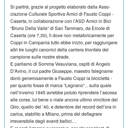
Si partirà, grazie al progetto elaborato dalla As­so­
ciazione Cu­ltu­rale Sportiva Amici di Fau­sto Coppi -
Caserta, in collaborazione con l’ASD Amici in Bici
“Bruno Della Valle” di San Tammaro, da Ercole di
Caserta (ore 7,30), lì dove non metaforicamente per
Cop­pi in Campania tutto ebbe inizio, per raggiungere
altri tre luoghi canonici della carriera trionfale del
campione sulle nostre strade.
E parliamo di Somma Ve­su­via­na, ospiti di Angelo
D’A­vi­no, il cui padre Giuseppe, maestro falegname
donò ge­nerosamente a Fausto Coppi la bicicletta -
per quanto fosse di marca “Legnano”... sulla quale
nell’inverno 1945 avrebbe potuto riprendere l’ascesa
alle corse, lui bene o male ancora ultimo vincitore del
Giro, quello del ’40, e detentore del record dell’ora in
carica, stabilito a Milano, prima del deflagrare
irreversibile degli eventi bellici…