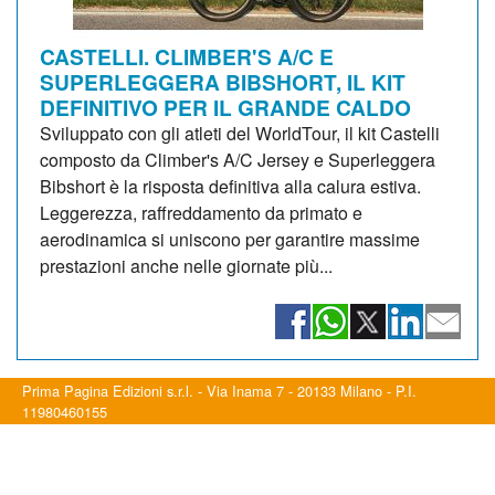
CASTELLI. CLIMBER'S A/C E
SUPERLEGGERA BIBSHORT, IL KIT
DEFINITIVO PER IL GRANDE CALDO
Sviluppato con gli atleti del WorldTour, il kit Castelli
composto da Climber's A/C Jersey e Superleggera
Bibshort è la risposta definitiva alla calura estiva.
Leggerezza, raffreddamento da primato e
aerodinamica si uniscono per garantire massime
prestazioni anche nelle giornate più...
Prima Pagina Edizioni s.r.l. - Via Inama 7 - 20133 Milano - P.I.
11980460155