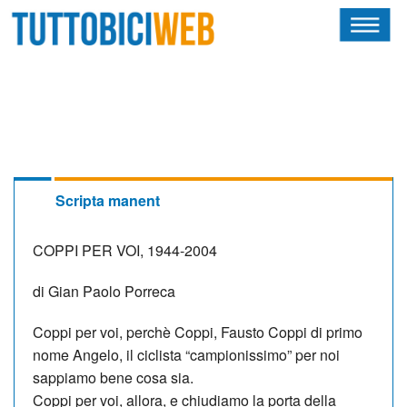
HOME
RIVISTA
SQUADRE
ATLETI
Scripta manent
CALENDARIO
COPPI PER VOI, 1944-2004
OSCAR
di Gian Paolo Porreca
ALBI D'ORO
Coppi per voi, perchè Coppi, Fausto Coppi di primo
nome An­gelo, il ciclista “campionissimo” per noi
sappiamo bene cosa sia.
Coppi per voi, allora, e chiudiamo la porta della
NEWSLETTER