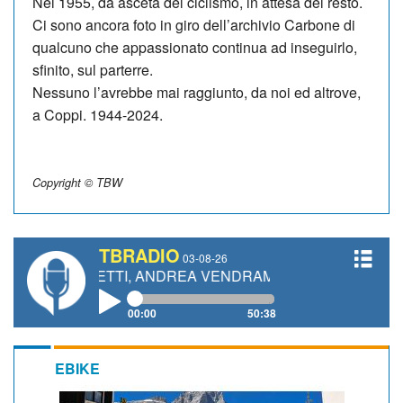
Nel 1955, da asceta del ciclismo, in attesa del resto.
Ci sono ancora foto in giro dell’archivio Carbone di
qualcuno che appassionato continua ad inseguirlo,
sfinito, sul parterre.
Nessuno l’avrebbe mai raggiunto, da noi ed altrove,
a Coppi. 1944-2024.
Copyright © TBW
TBRADIO
03-08-26
GIANETTI, ANDREA VENDRAME, FILIPPO FIORELLI
00:00
50:38
EBIKE