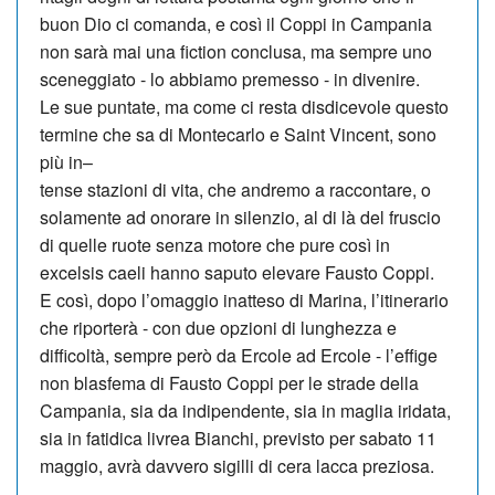
buon Dio ci comanda, e così il Coppi in Campania
non sarà mai una fiction conclusa, ma sempre uno
sceneggiato - lo abbiamo premesso - in divenire.
Le sue puntate, ma come ci resta disdicevole questo
termine che sa di Montecarlo e Saint Vincent, sono
più in–
­tense stazioni di vita, che an­dremo a raccontare, o
solamente ad onorare in silenzio, al di là del fruscio
di quelle ruote senza motore che pure così in
excelsis caeli hanno saputo elevare Fausto Coppi.
E così, dopo l’omaggio inatteso di Marina, l’itinerario
che riporterà - con due op­zioni di lunghezza e
difficoltà, sempre però da Ercole ad Ercole - l’effige
non blasfema di Fausto Coppi per le strade della
Campania, sia da indipendente, sia in maglia iridata,
sia in fatidica livrea Bianchi, previsto per sabato 11
maggio, avrà davvero si­gilli di cera lacca preziosa.