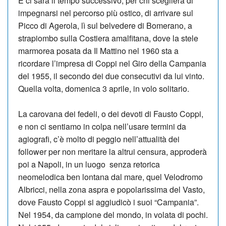
E ci sarà il tempo successivo, per chi sceglierà di
impegnarsi nel percorso più ostico, di arrivare sul
Picco di Agerola, lì sul belvedere di Bomerano, a
strapiombo sulla Costiera amalfitana, dove la stele
marmorea posata da Il Mattino nel 1960 sta a
ricordare l’impresa di Cop­pi nel Giro della Campania
del 1955, il secondo dei due consecutivi da lui vinto.
Quella volta, domenica 3 aprile, in volo solitario.
La carovana dei fedeli, o dei devoti di Fausto Coppi,
e non ci sentiamo in colpa nell’usare termini da
agiografi, c’è molto di peggio nell’attualità dei
follower per non meritare la al­trui censura, approderà
poi a Napoli, in un luogo senza re­torica
neomelodica ben lon­tana dal mare, quel Ve­lo­dromo
Albricci, nella zona aspra e popolarissima del Va­sto,
dove Fausto Coppi si aggiudicò i suoi “Cam­pa­nia”.
Nel 1954, da campione del mondo, in volata di po­chi.