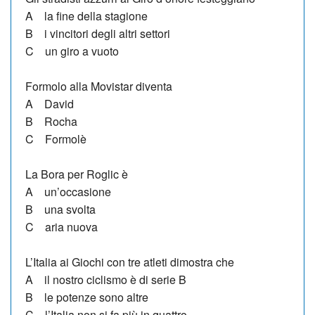
A la fine della stagione
B i vincitori degli altri settori
C un giro a vuoto
Formolo alla Movistar diventa
A David
B Rocha
C Formolè
La Bora per Roglic è
A un’occasione
B una svolta
C aria nuova
L’Italia ai Giochi con tre atleti dimostra che
A il nostro ciclismo è di serie B
B le potenze sono altre
C l’Italia non si fa più in quattro