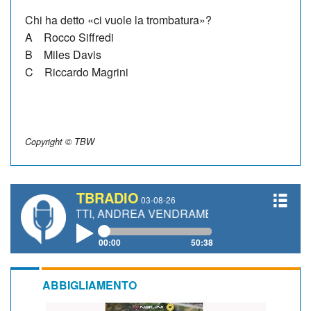
Chi ha detto «ci vuole la trombatura»?
A Rocco Siffredi
B Miles Davis
C Riccardo Magrini
Copyright © TBW
TBRADIO
03-08-26
GIANETTI, ANDREA VENDRAME, FILIPPO FIORELLI
00:00
50:38
ABBIGLIAMENTO