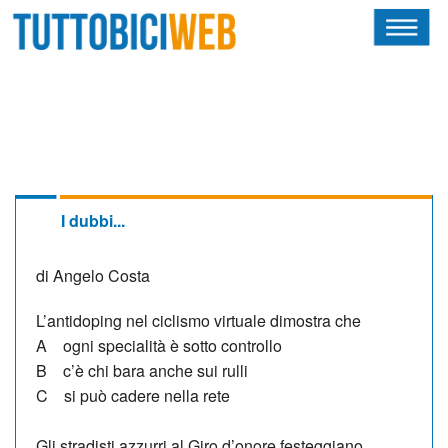
HOME
RIVISTA
SQUADRE
ATLETI
I dubbi...
CALENDARIO
di Angelo Costa
OSCAR
L’antidoping nel ciclismo virtuale dimostra che
A ogni specialità è sotto controllo
ALBI D'ORO
B c’è chi bara anche sui rulli
C si può cadere nella rete
NEWSLETTER
Gli stradisti azzurri al Giro d’onore festeggiano