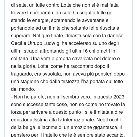
di sette, un tutte contro Lotte che non si è mai fatta
trovare im­preparata, da sola ha seguito tutte ge­
stendo le energie, spremendo le avversarie e
portandole ad un limite che soltanto lei è riuscita a
superare. Nel giro finale, ri­masta sola con la danese
Ce­cilie Utrupp Lud­wig, ha accelerato su uno degli
ultimi strappi affrontando gli ultimi 6 chilometri in
solitaria. Una vera e propria cavalcata nel dolore e
nella gloria, Lot­te, come ha raccontato dopo il
traguardo, era svuotata, non aveva più pensieri dopo
una stagione che dalla tristezza l’ha portata sul tetto
del mondo.
«Non ho parole, non mi sembra vero. In questo 2023
sono successe tante cose, non so come ho trovato la
forza per arrivare a questo punto» si è limitata a dire
emozionatissima alla tv internazionale. Negli occhi
della belga le lacrime di un’emozione gigantesca, il
pensiero per il fratello che le è sempre stato accanto.