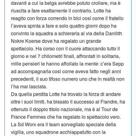
davanti a cui la belga avrebbe potuto crollare, ma è
riuscita a fare esattamente il contrario. Lotte ha
reagito con forza correndo in bici così come il fratello
l’aveva spinta a fare e solo quattro giorni dopo ha
convinto la squadra a schierarla al via della Danilith
Nokre Koerse dove ha regalato un grande
spettacolo. Ha cor­so con il cuore attaccando tutto il
giorno e nei 7 chilometri finali, affrontati in solitaria,
mille pensieri le hanno affollato la mente: c’era Sepp
ad accompagnarla così come aveva fatto negli anni
precedenti, il suo tifoso numero uno che in realtà non
l’ha mai lasciata.
Da quella perdita Lotte ha trovato la forza di andare
oltre i suoi limiti, ha bissato il successo al Fiandre, ha
ottenuto il doppio titolo nazionale, ma è al Tour de
France Femmes che ha regalato lo spettacolo vero.
La Sd Worx era il team sorvegliato speciale della
vigilia, uno squadrone acchiappatutto con la