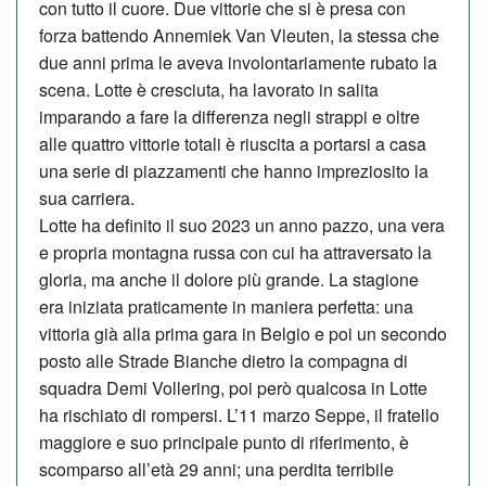
con tutto il cuore. Due vittorie che si è presa con
forza battendo Annemiek Van Vleuten, la stessa che
due anni prima le aveva involontariamente rubato la
scena. Lotte è cresciuta, ha lavorato in salita
imparando a fare la differenza negli strappi e oltre
alle quattro vittorie totali è riuscita a portarsi a casa
una serie di piazzamenti che hanno impreziosito la
sua carriera.
Lotte ha definito il suo 2023 un anno pazzo, una vera
e propria montagna russa con cui ha attraversato la
gloria, ma anche il dolore più grande. La stagione
era iniziata praticamente in maniera perfetta: una
vittoria già alla prima gara in Belgio e poi un secondo
posto alle Strade Bianche dietro la compagna di
squadra Demi Vollering, poi però qualcosa in Lotte
ha rischiato di rompersi. L’11 marzo Seppe, il fratello
maggiore e suo principale punto di riferimento, è
scomparso all’età 29 anni; una perdita terribile