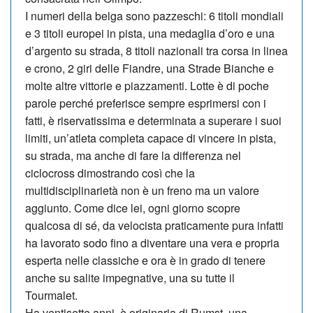
I numeri della belga sono pazzeschi: 6 titoli mondiali
e 3 titoli europei in pista, una medaglia d’oro e una
d’argento su strada, 8 titoli nazionali tra corsa in linea
e crono, 2 giri delle Fiandre, una Strade Bianche e
molte altre vittorie e piazzamenti. Lotte è di poche
parole perché preferisce sempre esprimersi con i
fatti, è riservatissima e determinata a superare i suoi
limiti, un’atleta completa capace di vincere in pista,
su strada, ma anche di fare la differenza nel
ciclocross dimostrando così che la
multidisciplinarietà non è un fre­no ma un valore
aggiunto. Come dice lei, ogni giorno scopre
qualcosa di sé, da velocista praticamente pura infatti
ha lavorato sodo fino a diventare una vera e propria
esperta nelle classiche e ora è in grado di tenere
anche su salite impegnative, una su tutte il
Tourmalet.
Ha ventisette anni, è originaria di Rumst, una