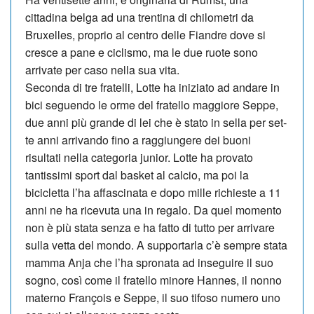
cittadina belga ad una trentina di chilometri da
Bruxelles, proprio al centro delle Fiandre dove si
cresce a pane e ciclismo, ma le due ruote sono
arrivate per caso nella sua vita.
Seconda di tre fratelli, Lotte ha iniziato ad andare in
bici seguendo le orme del fratello maggiore Seppe,
due anni più grande di lei che è stato in sella per set­
te anni arrivando fino a raggiungere dei buoni
risultati nella categoria ju­nior. Lotte ha provato
tantissimi sport dal basket al calcio, ma poi la
bicicletta l’ha affascinata e dopo mille richieste a 11
anni ne ha ricevuta una in regalo. Da quel momento
non è più stata sen­za e ha fatto di tutto per arrivare
sulla vetta del mondo. A supportarla c’è sempre stata
mamma Anja che l’ha spronata ad inseguire il suo
sogno, così come il fratello minore Hannes, il non­no
materno François e Seppe, il suo tifoso numero uno