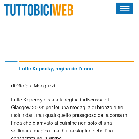
HOME
RIVISTA
SQUADRE
ATLETI
Lotte Kopecky, regina dell'anno
CALENDARIO
di Giorgia Monguzzi
OSCAR
Lotte Kopecky è stata la regina indiscussa di
Glasgow 2023: per lei una medaglia di bronzo e tre
ALBI D'ORO
titoli iridati, tra i quali quello prestigioso della corsa in
linea che è arrivato al culmine non solo di una
settimana magica, ma di una stagione che l’ha
NEWSLETTER
consacrata nell’Olimpo.