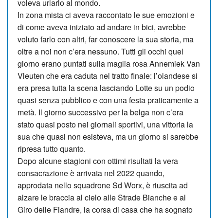
voleva ur­larlo al mondo.
In zona mista ci aveva raccontato le sue emozioni e
di come aveva iniziato ad andare in bici, avrebbe
voluto farlo con altri, far conoscere la sua storia, ma
oltre a noi non c’era nessuno. Tutti gli occhi quel
giorno erano puntati sulla maglia rosa Annemiek Van
Vleuten che era caduta nel tratto finale: l’olandese si
era presa tutta la scena lasciando Lotte su un podio
quasi sen­za pubblico e con una festa praticamente a
metà. Il giorno successivo per la belga non c’era
stato quasi posto nei giornali sportivi, una vittoria la
sua che quasi non esisteva, ma un giorno si sarebbe
ripresa tutto quanto.
Dopo alcune stagioni con ottimi risultati la vera
consacrazione è arrivata nel 2022 quando,
approdata nello squadrone Sd Worx, è riuscita ad
alzare le braccia al cielo alle Strade Bianche e al
Giro delle Fiandre, la corsa di casa che ha sognato