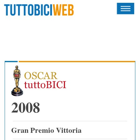
HOME
RIVISTA
SQUADRE
ATLETI
CALENDARIO
OSCAR
2008
ALBI D'ORO
Gran Premio Vittoria
NEWSLETTER