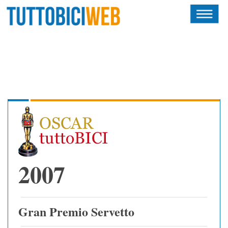
HOME
RIVISTA
SQUADRE
ATLETI
CALENDARIO
OSCAR
2007
ALBI D'ORO
Gran Premio Servetto
NEWSLETTER