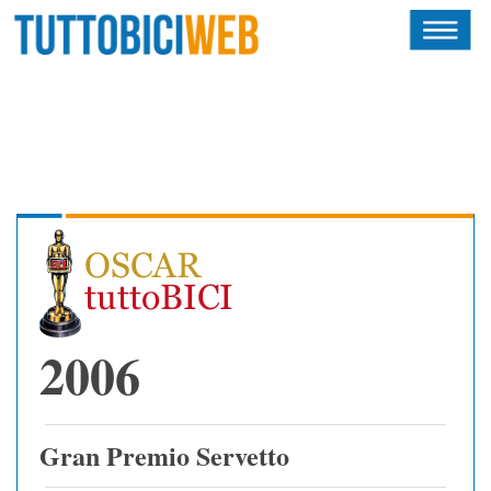
HOME
RIVISTA
SQUADRE
ATLETI
CALENDARIO
OSCAR
2006
ALBI D'ORO
Gran Premio Servetto
NEWSLETTER