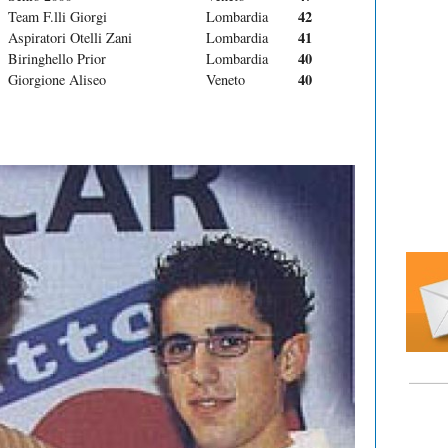
42
Team F.lli Giorgi
Lombardia
41
Aspiratori Otelli Zani
Lombardia
40
Biringhello Prior
Lombardia
40
Giorgione Aliseo
Veneto