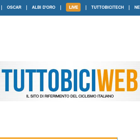
|
|
|
|
|
OSCAR
ALBI D'ORO
TUTTOBICITECH
N
TOUR DE FRANCE. SHOW DI VAN DER
TOUR DE FRANCE. CARAPAZ FIRMA I
TOUR DE FRANCE. POKERISSIMO TA
TOUR DE FRANCE. ORCIERES-MERL
TOUR DE FRANCE. A VOIRON TRIONF