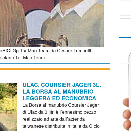
ttoBICI Gp Tur Man Team da Cesare Turchetti,
esciana Tur Man Team.
ULAC. COURSIER JAGER 3L,
LA BORSA AL MANUBRIO
LEGGERA ED ECONOMICA
La Borsa al manubrio Coursier Jager
di Uläc da 3 litri è l’ennesimo pezzo
realizzato ad arte dall’azienda
taiwanese distribuita in Italia da Ciclo