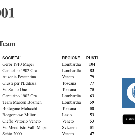
001
 Team
SOCIETA'
REGIONE
PUNTI
104
Gerbi 1910 Mapei
Lombardia
83
Canturino 1902 Cra
Lombardia
79
Ausonia Pescantina
Veneto
77
Giusti per l'Edilizia
Toscana
75
Vc Seano One
Toscana
#334 CHARLY WEGELIUS, MAURO GIA
63
Canturino 1902 Cra
Lombardia
59
Team Marcon Bosmen
Lombardia
58
Bottegone Malucchi
Toscana
53
Borgonuovo Milior
Lazio
53
Cieffe Vittorio Veneto
Veneto
51
Vc Mendrisio Valli Mapei
Svizzera
47
Schio 2000
Veneto