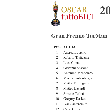
2
Gran Premio TurMan
POS
ATLETA
1
Andrea Luppino
2
Roberto Traficante
3
Luca Conati
4
Giovanni Visconti
5
Antonino Mendolaro
6
Mauro Santambrogio
7
Matteo Bordignon
8
Matteo Lasurdi
9
Simone Tofani
10
Gregory Da Ros
11
Ivan Santaromita
12
Carlo Corrà