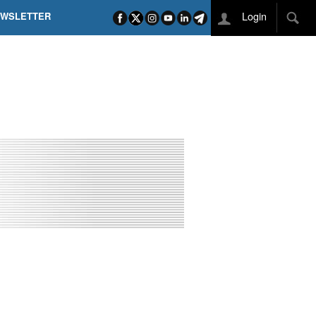
Login
EWSLETTER
 POEL SUI CAMPI ELISI! POGAČAR NELLA STORIA
L TAPPONE DEI TAPPONI
DEJ IN UNA TAPPA PAZZESCA
ETTE INCORONA CARAPAZ
O DI PHILIPSEN SU SCHMID E KOOIJ