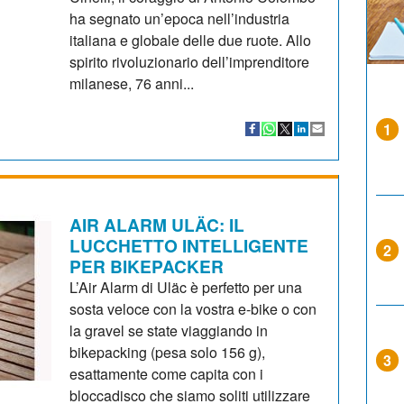
ha segnato un’epoca nell’industria
italiana e globale delle due ruote. Allo
spirito rivoluzionario dell’imprenditore
milanese, 76 anni...
1
AIR ALARM ULÄC: IL
LUCCHETTO INTELLIGENTE
2
PER BIKEPACKER
L’Air Alarm di Uläc è perfetto per una
sosta veloce con la vostra e-bike o con
la gravel se state viaggiando in
bikepacking (pesa solo 156 g),
3
esattamente come capita con i
bloccadisco che siamo soliti utilizzare