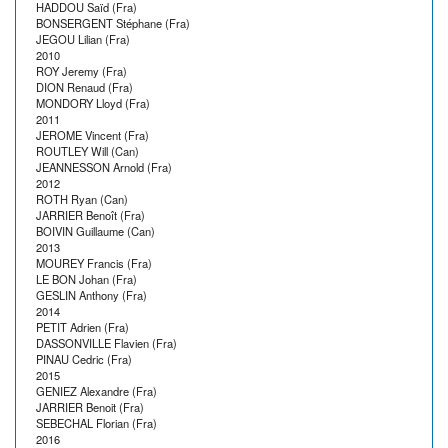
HADDOU Saïd (Fra)
BONSERGENT Stéphane (Fra)
JEGOU Lilian (Fra)
2010
ROY Jeremy (Fra)
DION Renaud (Fra)
MONDORY Lloyd (Fra)
2011
JEROME Vincent (Fra)
ROUTLEY Will (Can)
JEANNESSON Arnold (Fra)
2012
ROTH Ryan (Can)
JARRIER Benoît (Fra)
BOIVIN Guillaume (Can)
2013
MOUREY Francis (Fra)
LE BON Johan (Fra)
GESLIN Anthony (Fra)
2014
PETIT Adrien (Fra)
DASSONVILLE Flavien (Fra)
PINAU Cedric (Fra)
2015
GENIEZ Alexandre (Fra)
JARRIER Benoit (Fra)
SEBECHAL Florian (Fra)
2016