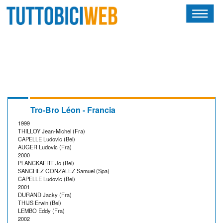
HOME
RIVISTA
SQUADRE
ATLETI
Tro-Bro Léon - Francia
1999
CALENDARIO
THILLOY Jean-Michel (Fra)
CAPELLE Ludovic (Bel)
AUGER Ludovic (Fra)
OSCAR
2000
PLANCKAERT Jo (Bel)
SANCHEZ GONZALEZ Samuel (Spa)
ALBI D'ORO
CAPELLE Ludovic (Bel)
2001
DURAND Jacky (Fra)
THIJS Erwin (Bel)
LEMBO Eddy (Fra)
2002
NEWSLETTER