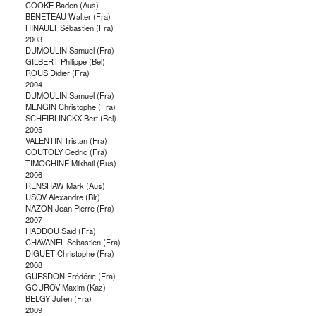
COOKE Baden (Aus)
BENETEAU Walter (Fra)
HINAULT Sébastien (Fra)
2003
DUMOULIN Samuel (Fra)
GILBERT Philippe (Bel)
ROUS Didier (Fra)
2004
DUMOULIN Samuel (Fra)
MENGIN Christophe (Fra)
SCHEIRLINCKX Bert (Bel)
2005
VALENTIN Tristan (Fra)
COUTOLY Cedric (Fra)
TIMOCHINE Mikhail (Rus)
2006
RENSHAW Mark (Aus)
USOV Alexandre (Blr)
NAZON Jean Pierre (Fra)
2007
HADDOU Said (Fra)
CHAVANEL Sebastien (Fra)
DIGUET Christophe (Fra)
2008
GUESDON Frédéric (Fra)
GOUROV Maxim (Kaz)
BELGY Julien (Fra)
2009