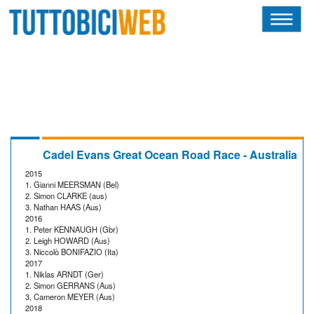
HOME
RIVISTA
SQUADRE
ATLETI
Cadel Evans Great Ocean Road Race - Australia
2015
CALENDARIO
1. Gianni MEERSMAN (Bel)
2. Simon CLARKE (aus)
3. Nathan HAAS (Aus)
OSCAR
2016
1. Peter KENNAUGH (Gbr)
2. Leigh HOWARD (Aus)
ALBI D'ORO
3. Niccolò BONIFAZIO (Ita)
2017
1. Niklas ARNDT (Ger)
2. Simon GERRANS (Aus)
3, Cameron MEYER (Aus)
2018
NEWSLETTER