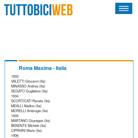
HOME
RIVISTA
SQUADRE
ATLETI
Roma Maxima - Italia
1933
CALENDARIO
VALETTI Giovanni (Ita)
MINASSO Andrea (Ita)
SEGATO Guglielmo (Ita)
OSCAR
1934
SCORTICATI Renato (Ita)
MEALLI Aladino (Ita)
ALBI D'ORO
MORELLI Ambrogio (Ita)
1935
MARTANO Giuseppe (Ita)
BENENTE Michele (Ita)
CIPRIANI Mario (Ita)
1936
NEWSLETTER