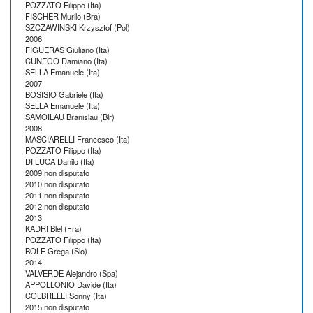
POZZATO Filippo (Ita)
FISCHER Murilo (Bra)
SZCZAWINSKI Krzysztof (Pol)
2006
FIGUERAS Giuliano (Ita)
CUNEGO Damiano (Ita)
SELLA Emanuele (Ita)
2007
BOSISIO Gabriele (Ita)
SELLA Emanuele (Ita)
SAMOILAU Branislau (Blr)
2008
MASCIARELLI Francesco (Ita)
POZZATO Filippo (Ita)
DI LUCA Danilo (Ita)
2009 non disputato
2010 non disputato
2011 non disputato
2012 non disputato
2013
KADRI Blel (Fra)
POZZATO Filippo (Ita)
BOLE Grega (Slo)
2014
VALVERDE Alejandro (Spa)
APPOLLONIO Davide (Ita)
COLBRELLI Sonny (Ita)
2015 non disputato