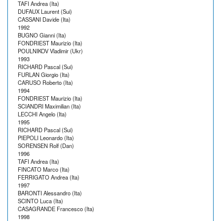
TAFI Andrea (Ita)
DUFAUX Laurent (Sui)
CASSANI Davide (Ita)
1992
BUGNO Gianni (Ita)
FONDRIEST Maurizio (Ita)
POULNIKOV Vladimir (Ukr)
1993
RICHARD Pascal (Sui)
FURLAN Giorgio (Ita)
CARUSO Roberto (Ita)
1994
FONDRIEST Maurizio (Ita)
SCIANDRI Maximilian (Ita)
LECCHI Angelo (Ita)
1995
RICHARD Pascal (Sui)
PIEPOLI Leonardo (Ita)
SORENSEN Rolf (Dan)
1996
TAFI Andrea (Ita)
FINCATO Marco (Ita)
FERRIGATO Andrea (Ita)
1997
BARONTI Alessandro (Ita)
SCINTO Luca (Ita)
CASAGRANDE Francesco (Ita)
1998