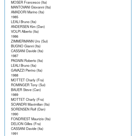
MOSER Francesco (Ita)
MANTOVANI Giovanni (Ita)
AMADORI Marino (Ita)
1985
LEALI Bruno (Ita)
ANDERSEN Kim (Dan)
VOLPI Alberto (Ita)
1986
ZIMMERMANN Urs (Sui)
BUGNO Gianni (Ita)
CASSANI Davide (Ita)
1987
PAGNIN Roberto (Ita)
LEALI Bruno (Ita)
GAVAZZI Pierino (Ita)
1988
MOTTET Charly (Fra)
ROMINGER Tony (Sui)
BAUER Steve (Can)
1989
MOTTET Charly (Fra)
SCIANDRI Maximilian (Ita)
SORENSEN Rolf (Dan)
1990
FONDRIEST Maurizio (Ita)
DELION Gilles (Fra)
CASSANI Davide (Ita)
1991