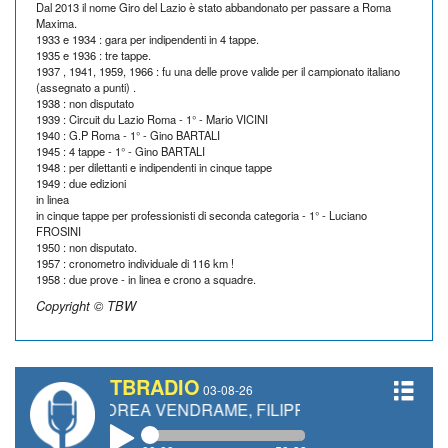
Dal 2013 il nome Giro del Lazio è stato abbandonato per passare a Roma
Maxima.
1933 e 1934 : gara per indipendenti in 4 tappe.
1935 e 1936 : tre tappe.
1937 , 1941, 1959, 1966 : fu una delle prove valide per il campionato italiano
(assegnato a punti) .
1938 : non disputato
1939 : Circuit du Lazio Roma - 1° - Mario VICINI
1940 : G.P Roma - 1° - Gino BARTALI
1945 : 4 tappe - 1° - Gino BARTALI
1948 : per dilettanti e indipendenti in cinque tappe
1949 : due edizioni
in linea
in cinque tappe per professionisti di seconda categoria - 1° - Luciano
FROSINI
1950 : non disputato.
1957 : cronometro individuale di 116 km !
1958 : due prove - in linea e crono a squadre.
Copyright © TBW
TBRADIO
03-08-26
 ANDREA VENDRAME, FILIPPO FIORELLI