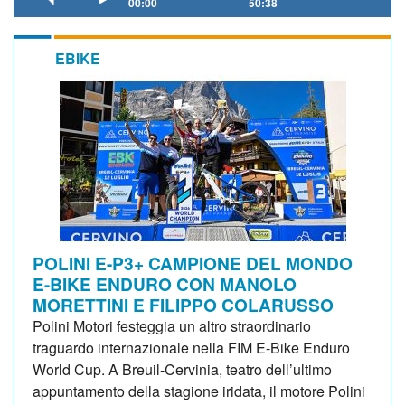
00:00
50:38
EBIKE
POLINI E-P3+ CAMPIONE DEL MONDO
E-BIKE ENDURO CON MANOLO
MORETTINI E FILIPPO COLARUSSO
Polini Motori festeggia un altro straordinario
traguardo internazionale nella FIM E-Bike Enduro
World Cup. A Breuil-Cervinia, teatro dell’ultimo
appuntamento della stagione iridata, il motore Polini