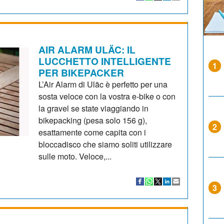
AIR ALARM ULÄC: IL
LUCCHETTO INTELLIGENTE
1
PER BIKEPACKER
L’Air Alarm di Uläc è perfetto per una
sosta veloce con la vostra e-bike o con
la gravel se state viaggiando in
bikepacking (pesa solo 156 g),
2
esattamente come capita con i
bloccadisco che siamo soliti utilizzare
sulle moto. Veloce,...
3