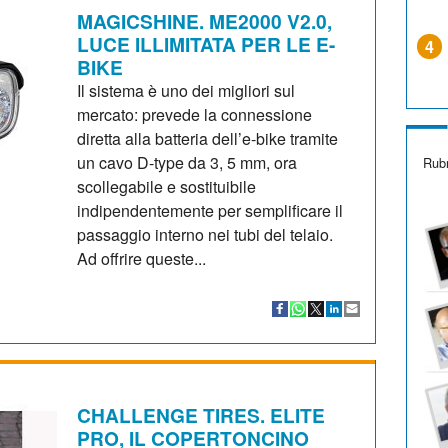
MAGICSHINE. ME2000 V2.0,
LUCE ILLIMITATA PER LE E-
4
BIKE
Il sistema è uno dei migliori sul
mercato: prevede la connessione
diretta alla batteria dell’e-bike tramite
un cavo D-type da 3, 5 mm, ora
Rubr
scollegabile e sostituibile
indipendentemente per semplificare il
passaggio interno nei tubi del telaio.
Ad offrire queste...
CHALLENGE TIRES. ELITE
PRO, IL COPERTONCINO