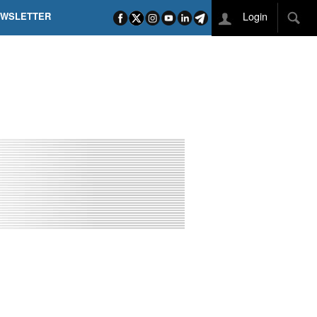
Login
EWSLETTER
 POEL SUI CAMPI ELISI! POGAČAR NELLA STORIA
L TAPPONE DEI TAPPONI
DEJ IN UNA TAPPA PAZZESCA
ETTE INCORONA CARAPAZ
O DI PHILIPSEN SU SCHMID E KOOIJ