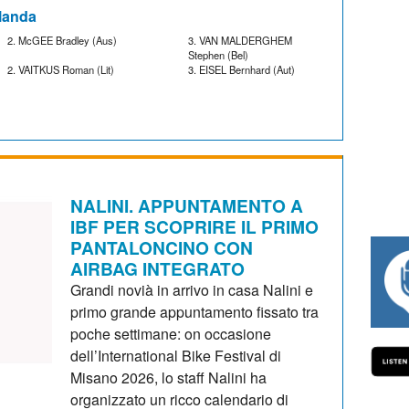
Olanda
2. McGEE Bradley (Aus)
3. VAN MALDERGHEM
Stephen (Bel)
2. VAITKUS Roman (Lit)
3. EISEL Bernhard (Aut)
NALINI. APPUNTAMENTO A
IBF PER SCOPRIRE IL PRIMO
PANTALONCINO CON
AIRBAG INTEGRATO
#334 CHARLY WEGELIUS, MAURO GIANE
Grandi novià in arrivo in casa Nalini e
primo grande appuntamento fissato tra
poche settimane: on occasione
dell’International Bike Festival di
Misano 2026, lo staff Nalini ha
organizzato un ricco calendario di