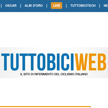
|
|
|
|
|
OSCAR
ALBI D'ORO
TUTTOBICITECH
N
TOUR DE FRANCE. SHOW DI VAN DER
TOUR DE FRANCE. CARAPAZ FIRMA I
TOUR DE FRANCE. POKERISSIMO TA
TOUR DE FRANCE. ORCIERES-MERL
TOUR DE FRANCE. A VOIRON TRIONF