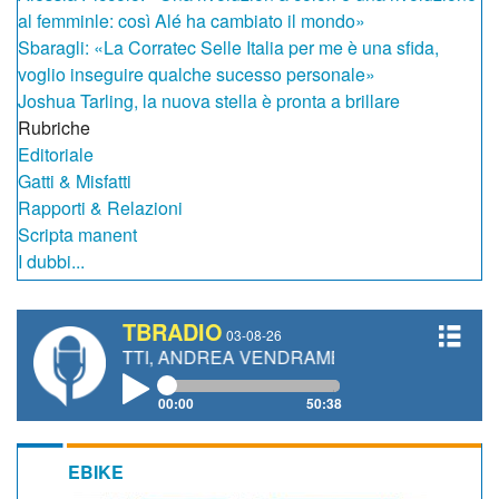
al femminle: così Alé ha cambiato il mondo»
Sbaragli: «La Corratec Selle Italia per me è una sfida,
voglio inseguire qualche sucesso personale»
Joshua Tarling, la nuova stella è pronta a brillare
Rubriche
Editoriale
Gatti & Misfatti
Rapporti & Relazioni
Scripta manent
I dubbi...
TBRADIO
03-08-26
GIANETTI, ANDREA VENDRAME, FILIPPO FIORELLI
00:00
50:38
EBIKE