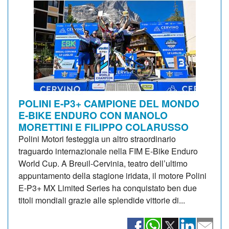
POLINI E-P3+ CAMPIONE DEL MONDO
E-BIKE ENDURO CON MANOLO
MORETTINI E FILIPPO COLARUSSO
Polini Motori festeggia un altro straordinario
traguardo internazionale nella FIM E-Bike Enduro
World Cup. A Breuil-Cervinia, teatro dell’ultimo
appuntamento della stagione iridata, il motore Polini
E-P3+ MX Limited Series ha conquistato ben due
titoli mondiali grazie alle splendide vittorie di...