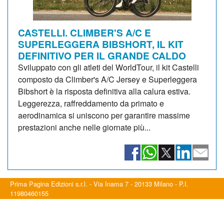
CASTELLI. CLIMBER'S A/C E
SUPERLEGGERA BIBSHORT, IL KIT
DEFINITIVO PER IL GRANDE CALDO
Sviluppato con gli atleti del WorldTour, il kit Castelli
composto da Climber's A/C Jersey e Superleggera
Bibshort è la risposta definitiva alla calura estiva.
Leggerezza, raffreddamento da primato e
aerodinamica si uniscono per garantire massime
prestazioni anche nelle giornate più...
Prima Pagina Edizioni s.r.l. - Via Inama 7 - 20133 Milano - P.I.
11980460155